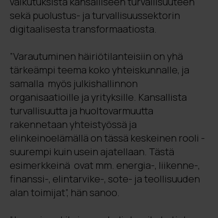
vaikutuksista kansalliseen turvallisuuteen
sekä puolustus- ja turvallisuussektorin
digitaalisesta transformaatiosta.
”Varautuminen häiriötilanteisiin on yhä
tärkeämpi teema koko yhteiskunnalle, ja
samalla myös julkishallinnon
organisaatioille ja yrityksille. Kansallista
turvallisuutta ja huoltovarmuutta
rakennetaan yhteistyössä ja
elinkeinoelämällä on tässä keskeinen rooli -
suurempi kuin usein ajatellaan. Tästä
esimerkkeinä ovat mm. energia-, liikenne-,
finanssi-, elintarvike-, sote- ja teollisuuden
alan toimijat”, hän sanoo.