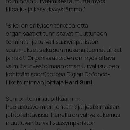
toiminnan turvaamisesta, mutta myös
kilpailu- ja kasvukyvystämme.”
”Siksi on erityisen tärkeää, että
organisaatiot tunnistavat muuttuneen
toiminta- ja turvallisuusympäristön
vaatimukset sekä sen mukana tuomat uhkat
ja riskit. Organisaatioiden on myös oltava
valmiita investoimaan oman turvallisuuden
kehittämiseen”, toteaa Digian Defence-
liiketoiminnan johtaja
Harri Suni
.
Suni on toiminut pitkään mm.
Puolustusvoimien johtamisjärjestelmäalan
johtotehtävissä. Hänellä on vahva kokemus
muuttuvan turvallisuusympäristön