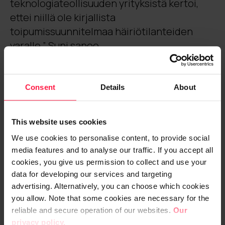
teknologiateollisuuden yrityksistä kertoi,
ettei niillä ole kirjallista
toipumissuunnitelmaa häiriötilanteiden
varalle ”, Suni sanoo.
Jos suunnitelmaa ei ole, eikä testattuja
toimintamalleja ja prosesseja, on selvää,
Consent
Details
About
että organisaatio on hyvin haavoittuvainen.
This website uses cookies
Toiminnan häiriintymiseen ei välttämättä
We use cookies to personalise content, to provide social
tarvita kuin pidempikestoinen sähkökatko
media features and to analyse our traffic. If you accept all
tai häiriö tietoliikenneverkossa.
cookies, you give us permission to collect and use your
data for developing our services and targeting
”Tämän päivän menestyjät ovat niitä, jotka
advertising. Alternatively, you can choose which cookies
ymmärtävät digitaalisen turvallisuuden
you allow. Note that some cookies are necessary for the
reliable and secure operation of our websites.
Our
kokonaisvaltaisesti – läpi organisaation,
privacy policy.