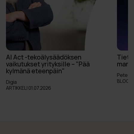
AI Act -tekoälysäädöksen
Tieto
vaikutukset yrityksille – "Pää
markk
kylmänä eteenpäin"
Pete L
BLOGI 
Digia
ARTIKKELI 01.07.2026