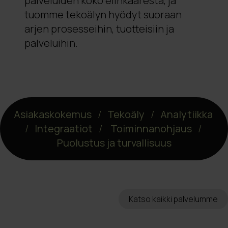
palveluiden koko elinkaaresta, ja
tuomme tekoälyn hyödyt suoraan
arjen prosesseihin, tuotteisiin ja
palveluihin.
Asiakaskokemus
/
Tekoäly
/
Analytiikka
/
Integraatiot
/
Toiminnanohjaus
/
Puolustus ja turvallisuus
Katso kaikki palvelumme