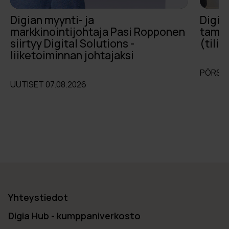
Digian myynti- ja
Digia
markkinointijohtaja Pasi Ropponen
tammi
siirtyy Digital Solutions -
(tili
liiketoiminnan johtajaksi
PÖRSSI
UUTISET 07.08.2026
Yhteystiedot
Digia Hub - kumppaniverkosto