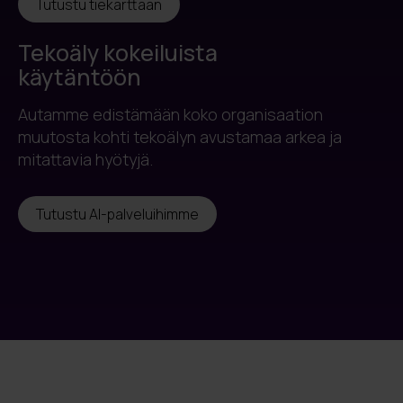
Tutustu tiekarttaan
Tekoäly kokeiluista
käytäntöön
Autamme edistämään koko organisaation
muutosta kohti tekoälyn avustamaa arkea ja
mitattavia hyötyjä.
Tutustu AI-palveluihimme