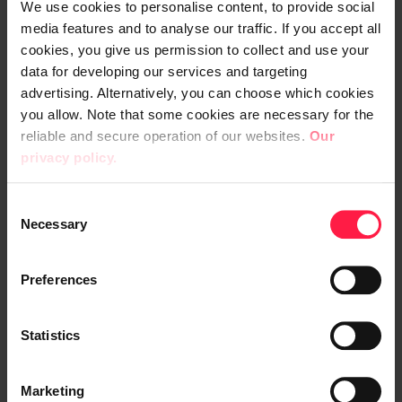
We use cookies to personalise content, to provide social
media features and to analyse our traffic. If you accept all
cookies, you give us permission to collect and use your
data for developing our services and targeting
advertising. Alternatively, you can choose which cookies
you allow. Note that some cookies are necessary for the
reliable and secure operation of our websites.
Our
privacy policy.
C
Necessary
o
n
s
Preferences
02
/
03
e
n
Näin Suomi hyödyntää
Näi
t
Statistics
S
tekoälyä
työ
ään
e
Marketing
amme
l