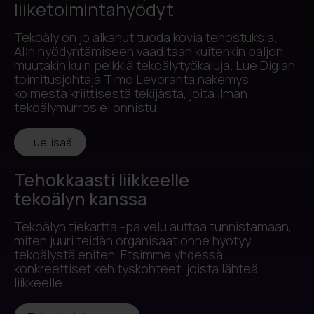
liiketoimintahyödyt
Tekoäly on jo alkanut tuoda kovia tehostuksia.
AI:n hyödyntämiseen vaaditaan kuitenkin paljon
muutakin kuin pelkkiä tekoälytyökaluja. Lue Digian
toimitusjohtaja Timo Levoranta näkemys
kolmesta kriittisestä tekijästä, joita ilman
tekoälymurros ei onnistu.
Lue lisää
Tehokkaasti liikkeelle
tekoälyn kanssa
Tekoälyn tiekartta -palvelu auttaa tunnistamaan,
miten juuri teidän organisaationne hyötyy
tekoälystä eniten. Etsimme yhdessä
konkreettiset kehityskohteet, joista lähteä
liikkeelle.