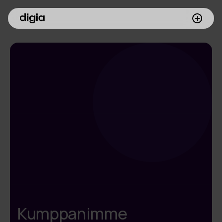
Palvelumme
Asiakkaamme
Inspiroidu
Digia yrityksenä
Sijoittajille
Meille töihin
Kumppanimme