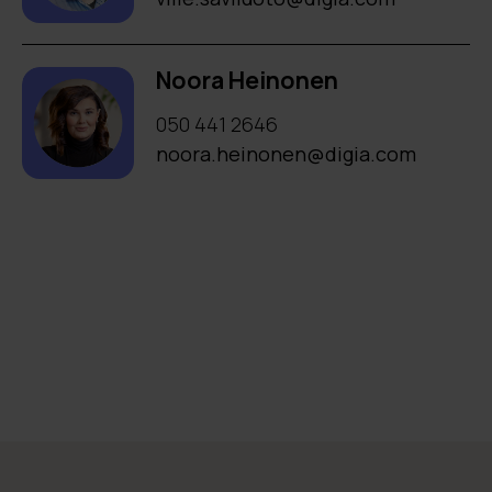
Noora Heinonen
050 441 2646
noora.heinonen@digia.com