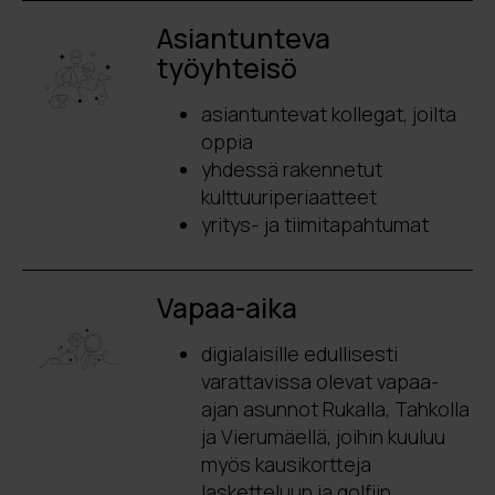
Asiantunteva
työyhteisö
asiantuntevat kollegat, joilta
oppia
yhdessä rakennetut
kulttuuriperiaatteet
yritys- ja tiimitapahtumat
Vapaa-aika
digialaisille edullisesti
varattavissa olevat vapaa-
ajan asunnot Rukalla, Tahkolla
ja Vierumäellä, joihin kuuluu
myös kausikortteja
lasketteluun ja golfiin