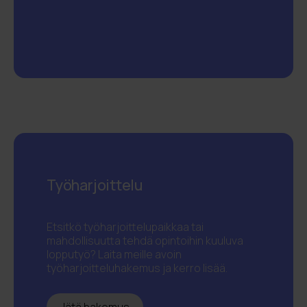
Työharjoittelu
Etsitkö työharjoittelupaikkaa tai
mahdollisuutta tehdä opintoihin kuuluva
lopputyö? Laita meille avoin
työharjoitteluhakemus ja kerro lisää.