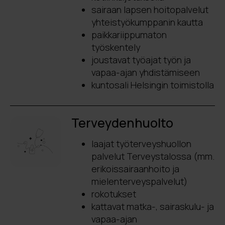
sairaan lapsen hoitopalvelut
yhteistyökumppanin kautta
paikkariippumaton
työskentely
joustavat työajat työn ja
vapaa-ajan yhdistämiseen
kuntosali Helsingin toimistolla
Terveydenhuolto
laajat työterveyshuollon
palvelut Terveystalossa (mm.
erikoissairaanhoito ja
mielenterveyspalvelut)
rokotukset
kattavat matka-, sairaskulu- ja
vapaa-ajan