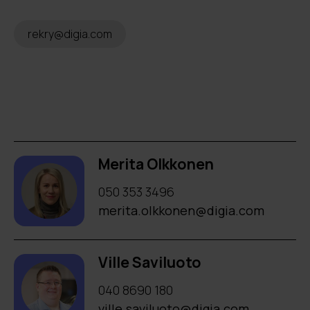
rekry@digia.com
Merita Olkkonen
050 353 3496
merita.olkkonen@digia.com
Ville Saviluoto
040 8690 180
ville.saviluoto@digia.com