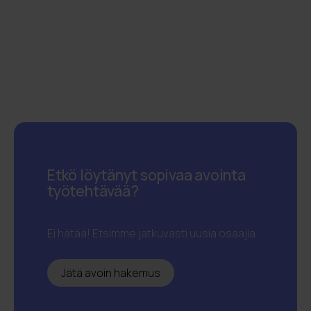
Etkö löytänyt sopivaa avointa
työtehtävää?
Ei hätää! Etsimme jatkuvasti uusia osaajia.
Jätä avoin hakemus