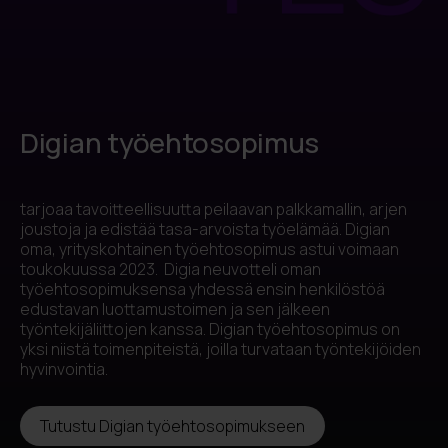
Digian työehtosopimus
tarjoaa tavoitteellisuutta peilaavan palkkamallin, arjen
joustoja ja edistää tasa-arvoista työelämää. Digian
oma, yrityskohtainen työehtosopimus astui voimaan
toukokuussa 2023. Digia neuvotteli oman
työehtosopimuksensa yhdessä ensin henkilöstöä
edustavan luottamustoimen ja sen jälkeen
työntekijäliittojen kanssa. Digian työehtosopimus on
yksi niistä toimenpiteistä, joilla turvataan työntekijöiden
hyvinvointia.
Tutustu Digian työehtosopimukseen