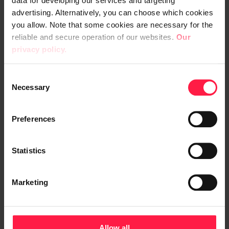
data for developing our services and targeting
vuodessa)
advertising. Alternatively, you can choose which cookies
työmatkaetu (900 €
you allow. Note that some cookies are necessary for the
vuodessa)
reliable and secure operation of our websites.
Our
digialaisten palvelusvuosi -ja
privacy policy.
muu muistaminen
työntekijä- ja tiimipalkinnot
C
sertifikaattipalkinnot
Necessary
o
vertaishuomiointi
n
rekrytointipalkkio (2000 €)
s
Preferences
henkilöstöalennuksia laajaan
e
valikoimaan kumppaneita
n
(mm. ergonomiatuotteet,
t
Statistics
kuntosalit, hieronta, hotellit,
S
autovuokraus...)
e
Marketing
l
e
c
t
Allow all