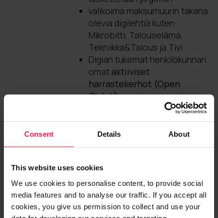
valikoima maksumuurin takana
olevia digilehtiä kuten
Mikrobitti, Talouselämä,
Tekniikka&Talous ja Tivi
Digian tukemat henkilökunnan
omat
aktiiviset
harrastekerhot (Open
Clubit)
Muut edut &
Consent
Details
About
palkitseminen
puhelinetu
This website uses cookies
lounasetu
We use cookies to personalise content, to provide social
autoetu
media features and to analyse our traffic. If you accept all
liikunta-, hieronta- ja
cookies, you give us permission to collect and use your
kulttuurietu (yhteensä 400 €