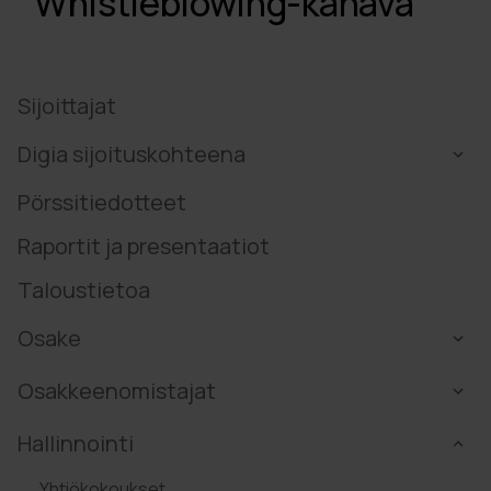
Whistleblowing-kanava
Sijoittajat
Digia sijoituskohteena
Pörssitiedotteet
Raportit ja presentaatiot
Taloustietoa
Osake
Osakkeenomistajat
Hallinnointi
Yhtiökokoukset