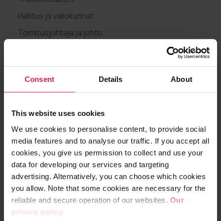
Hallitus ja valiokunnat
Toimitusjohtaja ja johto
Palkitseminen
Riskienhallinta
Consent
Details
About
Sisäpiiri
Tilintarkastus
This website uses cookies
Yhtiöjärjestys
We use cookies to personalise content, to provide social
Tiedonantopolitiikka
media features and to analyse our traffic. If you accept all
Johdon liiketoimet
cookies, you give us permission to collect and use your
data for developing our services and targeting
Whistleblowing-kanava
advertising. Alternatively, you can choose which cookies
Sijoittajapalvelut
you allow. Note that some cookies are necessary for the
reliable and secure operation of our websites.
Our
privacy policy.