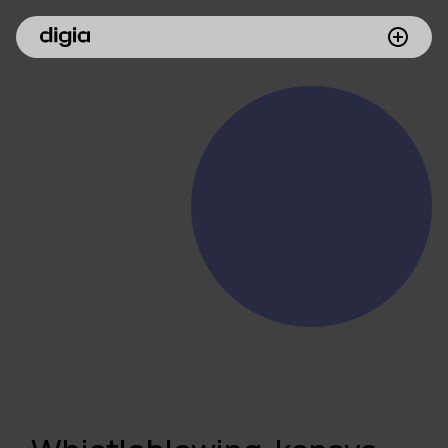
Palvelumme
Asiakkaamme
Inspiroidu
Digia yrityksenä
Sijoittajille
Meille töihin