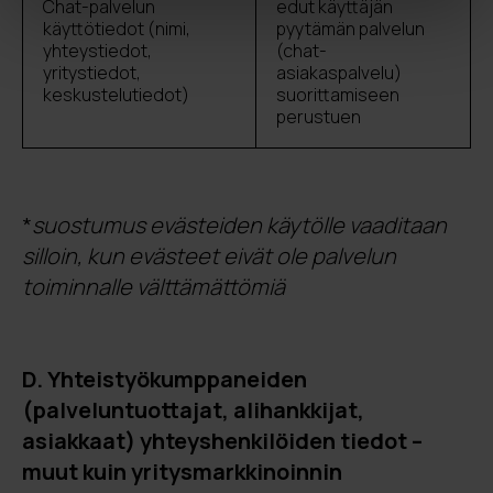
Chat-palvelun
edut käyttäjän
käyttötiedot (nimi,
pyytämän palvelun
yhteystiedot,
(chat-
yritystiedot,
asiakaspalvelu)
keskustelutiedot)
suorittamiseen
perustuen
*
suostumus evästeiden käytölle vaaditaan
silloin, kun evästeet eivät ole palvelun
toiminnalle välttämättömiä
D. Yhteistyökumppaneiden
(palveluntuottajat, alihankkijat,
asiakkaat) yhteyshenkilöiden tiedot –
muut kuin yritysmarkkinoinnin