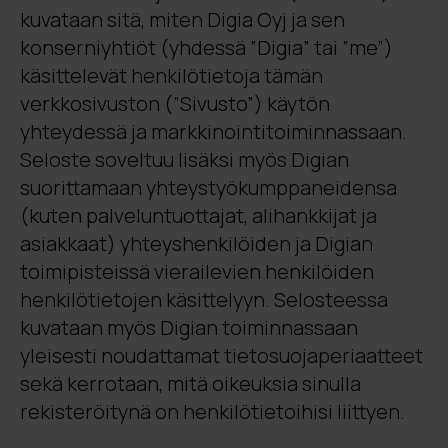
kuvataan sitä, miten Digia Oyj ja sen
konserniyhtiöt (yhdessä ”Digia” tai ”me”)
käsittelevät henkilötietoja tämän
verkkosivuston (”Sivusto”) käytön
yhteydessä ja markkinointitoiminnassaan.
Seloste soveltuu lisäksi myös Digian
suorittamaan yhteystyökumppaneidensa
(kuten palveluntuottajat, alihankkijat ja
asiakkaat) yhteyshenkilöiden ja Digian
toimipisteissä vierailevien henkilöiden
henkilötietojen käsittelyyn. Selosteessa
kuvataan myös Digian toiminnassaan
yleisesti noudattamat tietosuojaperiaatteet
sekä kerrotaan, mitä oikeuksia sinulla
rekisteröitynä on henkilötietoihisi liittyen.