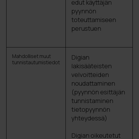
edut käyttäjän
pyynnön
toteuttamiseen
perustuen
Mahdolliset muut
Digian
tunnistautumistiedot
lakisääteisten
velvoitteiden
noudattaminen
(pyynnön esittäjän
tunnistaminen
tietopyynnön
yhteydessä)
Digian oikeutetut