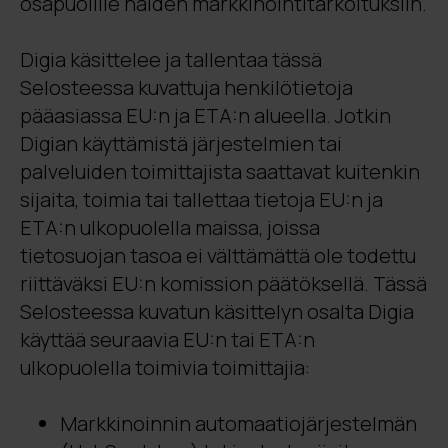
osapuolille näiden markkinointitarkoituksiin.
Digia käsittelee ja tallentaa tässä
Selosteessa kuvattuja henkilötietoja
pääasiassa EU:n ja ETA:n alueella. Jotkin
Digian käyttämistä järjestelmien tai
palveluiden toimittajista saattavat kuitenkin
sijaita, toimia tai tallettaa tietoja EU:n ja
ETA:n ulkopuolella maissa, joissa
tietosuojan tasoa ei välttämättä ole todettu
riittäväksi EU:n komission päätöksellä. Tässä
Selosteessa kuvatun käsittelyn osalta Digia
käyttää seuraavia EU:n tai ETA:n
ulkopuolella toimivia toimittajia:
Markkinoinnin automaatiojärjestelmän