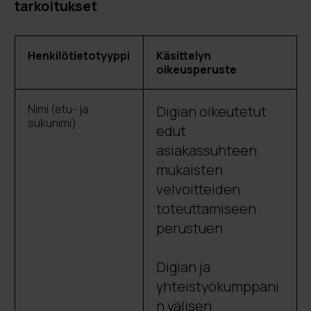
tarkoitukset
Henkilötietotyyppi
Käsittelyn
oikeusperuste
Nimi (etu- ja
Digian oikeutetut
sukunimi)
edut
asiakassuhteen
mukaisten
velvoitteiden
toteuttamiseen
perustuen
Digian ja
yhteistyökumppani
n välisen