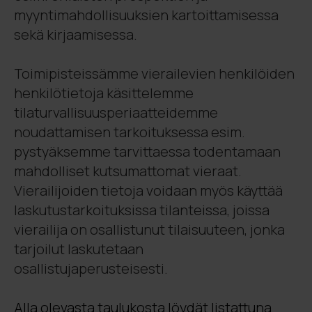
myyntimahdollisuuksien kartoittamisessa
sekä kirjaamisessa.
Toimipisteissämme vierailevien henkilöiden
henkilötietoja käsittelemme
tilaturvallisuusperiaatteidemme
noudattamisen tarkoituksessa esim.
pystyäksemme tarvittaessa todentamaan
mahdolliset kutsumattomat vieraat.
Vierailijoiden tietoja voidaan myös käyttää
laskutustarkoituksissa tilanteissa, joissa
vierailija on osallistunut tilaisuuteen, jonka
tarjoilut laskutetaan
osallistujaperusteisesti.
Alla olevasta taulukosta löydät listattuna