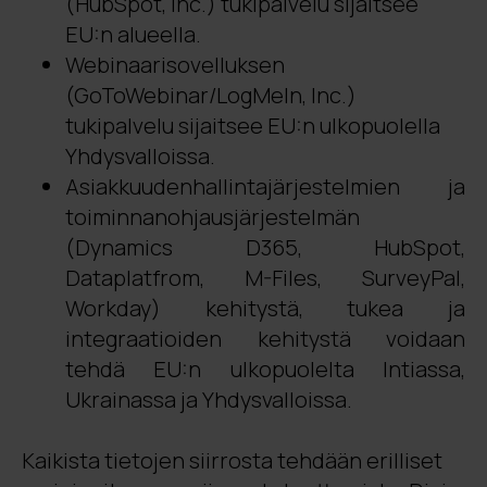
(HubSpot, Inc.) tukipalvelu sijaitsee
EU:n alueella.
Webinaarisovelluksen
(GoToWebinar/LogMeIn, Inc.)
tukipalvelu sijaitsee EU:n ulkopuolella
Yhdysvalloissa.
Asiakkuudenhallintajärjestelmien ja
toiminnanohjausjärjestelmän
(Dynamics D365, HubSpot,
Dataplatfrom, M-Files, SurveyPal,
Workday) kehitystä, tukea ja
integraatioiden kehitystä voidaan
tehdä EU:n ulkopuolelta Intiassa,
Ukrainassa ja Yhdysvalloissa.
Kaikista tietojen siirrosta tehdään erilliset