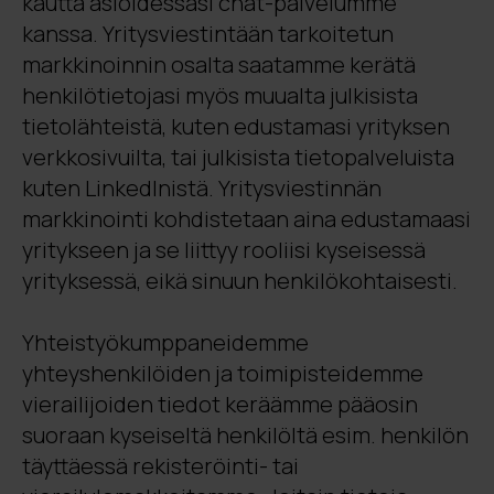
kautta asioidessasi chat-palvelumme
kanssa. Yritysviestintään tarkoitetun
markkinoinnin osalta saatamme kerätä
henkilötietojasi myös muualta julkisista
tietolähteistä, kuten edustamasi yrityksen
verkkosivuilta, tai julkisista tietopalveluista
kuten LinkedInistä. Yritysviestinnän
markkinointi kohdistetaan aina edustamaasi
yritykseen ja se liittyy rooliisi kyseisessä
yrityksessä, eikä sinuun henkilökohtaisesti.
Yhteistyökumppaneidemme
yhteyshenkilöiden ja toimipisteidemme
vierailijoiden tiedot keräämme pääosin
suoraan kyseiseltä henkilöltä esim. henkilön
täyttäessä rekisteröinti- tai