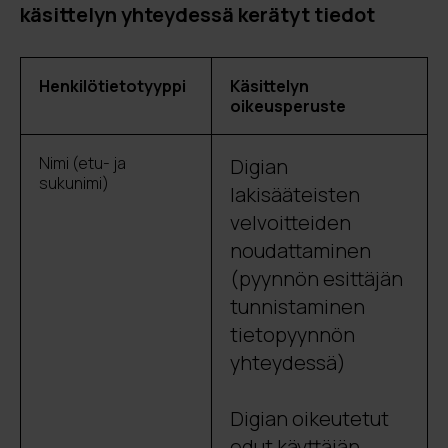
käsittelyn yhteydessä kerätyt tiedot
Henkilötietotyyppi
Käsittelyn
oikeusperuste
Nimi (etu- ja
Digian
sukunimi)
lakisääteisten
velvoitteiden
noudattaminen
(pyynnön esittäjän
tunnistaminen
tietopyynnön
yhteydessä)
Digian oikeutetut
edut käyttäjän