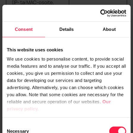
(IP- tai MAC-osoite,
Digian
cookie ID, vieraillut sivut,
vierailujen ajankohdat
oikeutetut edut
ja määrät)
käyttäjän
Consent
Details
About
pyytämän
palvelun
(verkkosivuston
This website uses cookies
toiminta)
We use cookies to personalise content, to provide social
suorittamiseen
media features and to analyse our traffic. If you accept all
perustuen (vain
cookies, you give us permission to collect and use your
data for developing our services and targeting
toiminnalliset
advertising. Alternatively, you can choose which cookies
evästeet)
you allow. Note that some cookies are necessary for the
reliable and secure operation of our websites.
Our
privacy policy.
Tekniset käyttötiedot
Suostumus*
(selaintyyppi,
C
käyttöjärjestelmä,
Necessary
o