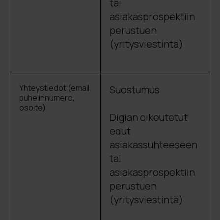
tai
asiakasprospektiin
perustuen
(yritysviestintä)
Yhteystiedot (email,
Suostumus
puhelinnumero,
osoite)
Digian oikeutetut
edut
asiakassuhteeseen
tai
asiakasprospektiin
perustuen
(yritysviestintä)