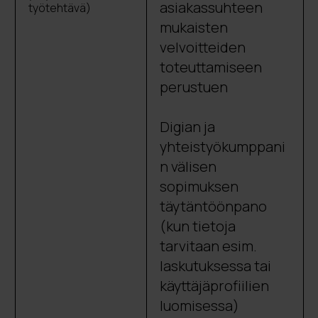
asiakassuhteen
työtehtävä)
mukaisten
velvoitteiden
toteuttamiseen
perustuen
Digian ja
yhteistyökumppani
n välisen
sopimuksen
täytäntöönpano
(kun tietoja
tarvitaan esim.
laskutuksessa tai
käyttäjäprofiilien
luomisessa)