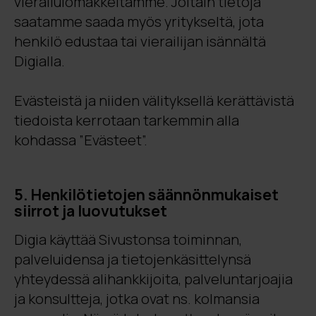
vierailulomakkeitamme. Joitain tietoja
saatamme saada myös yritykseltä, jota
henkilö edustaa tai vierailijan isännältä
Digialla.
Evästeistä ja niiden välityksellä kerättävistä
tiedoista kerrotaan tarkemmin alla
kohdassa ”Evästeet”.
5. Henkilötietojen säännönmukaiset
siirrot ja luovutukset
Digia käyttää Sivustonsa toiminnan,
palveluidensa ja tietojenkäsittelynsä
yhteydessä alihankkijoita, palveluntarjoajia
ja konsultteja, jotka ovat ns. kolmansia