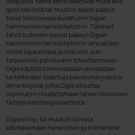
osapuolia. Nämä tahot saattavat myös aika
ajoin käsitellä tai muutoin saada pääsyn
tässä Selosteessa kuvattuihin Digian
hallinnoimiin henkilötietoihin. Tällaiset
tahot kuitenkin saavat pääsyn Digian
hallinnoimiin henkilötietoihin ainoastaan
niissä tapauksissa ja siltä osin, kuin
tarpeellista palveluiden toteuttamiseksi.
Digia käyttää toiminnassaan ainoastaan
luotettavaksi todettuja palveluntarjoajia ja
alihankkijoita, jotka Digia sitouttaa
sopimuksin noudattamaan tämän Selosteen
tietojenkäsittelyperiaatteita.
Digia ei myy tai muutoin luovuta
käsittelemiään henkilötietoja kolmansille