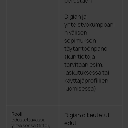
perustuen
Digian ja
yhteistyökumppani
n välisen
sopimuksen
täytäntöönpano
(kun tietoja
tarvitaan esim.
laskutuksessa tai
käyttäjäprofiilien
luomisessa)
Rooli
Digian oikeutetut
edustettavassa
edut
yrityksessä (titteli,