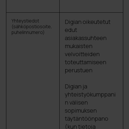
Yhteystiedot
Digian oikeutetut
(sähköpostiosoite,
edut
puhelinnumero)
asiakassuhteen
mukaisten
velvoitteiden
toteuttamiseen
perustuen
Digian ja
yhteistyökumppani
n välisen
sopimuksen
täytäntöönpano
(kun tietoja