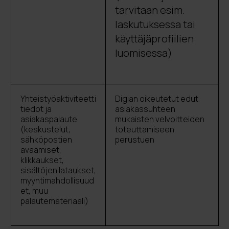
tarvitaan esim.
laskutuksessa tai
käyttäjäprofiilien
luomisessa)
Yhteistyöaktiviteetti
Digian oikeutetut edut
tiedot ja
asiakassuhteen
asiakaspalaute
mukaisten velvoitteiden
(keskustelut,
toteuttamiseen
sähköpostien
perustuen
avaamiset,
klikkaukset,
sisältöjen lataukset,
myyntimahdollisuud
et, muu
palautemateriaali)