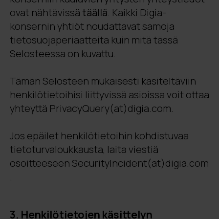
ovat nähtävissä
täällä
. Kaikki Digia-
konsernin yhtiöt noudattavat samoja
tietosuojaperiaatteita kuin mitä tässä
Selosteessa on kuvattu.
Tämän Selosteen mukaisesti käsiteltäviin
henkilötietoihisi liittyvissä asioissa voit ottaa
yhteyttä
PrivacyQuery(at)digia.com.
Jos epäilet henkilötietoihin kohdistuvaa
tietoturvaloukkausta, laita viestiä
osoitteeseen
SecurityIncident(at)digia.com
.
3. Henkilötietojen käsittelyn