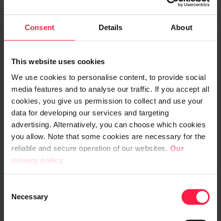
Pilviratkaisut
AI
Consent
Details
About
This website uses cookies
We use cookies to personalise content, to provide social
media features and to analyse our traffic. If you accept all
cookies, you give us permission to collect and use your
data for developing our services and targeting
advertising. Alternatively, you can choose which cookies
you allow. Note that some cookies are necessary for the
reliable and secure operation of our websites.
Our
privacy policy.
Gemini Enterprise in action
C
Kiinnostus Google Gemini Enterprisea (aiemmin
Necessary
o
tunnettu nimellä Agentspace) kohtaan on ollut
ilmiömäistä. Tässä ...
n