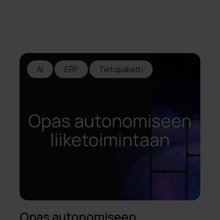
AI
ERP
Tietopaketti
Opas autonomiseen