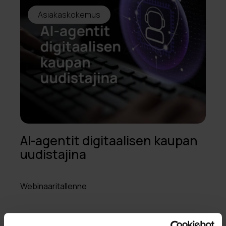
Asiakaskokemus
AI-agentit digitaalisen kaupan
uudistajina
Webinaaritallenne