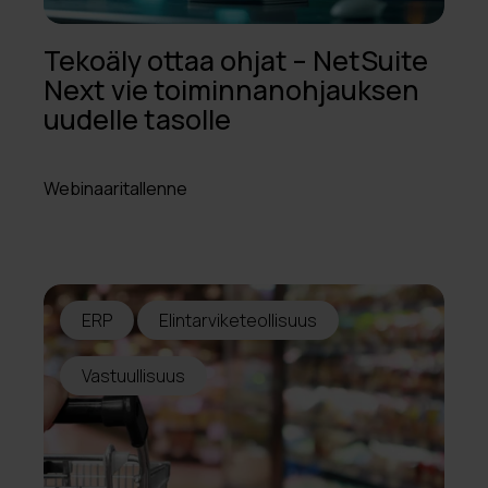
Tekoäly ottaa ohjat – NetSuite
Next vie toiminnanohjauksen
uudelle tasolle
Webinaaritallenne
ERP
Elintarviketeollisuus
Vastuullisuus