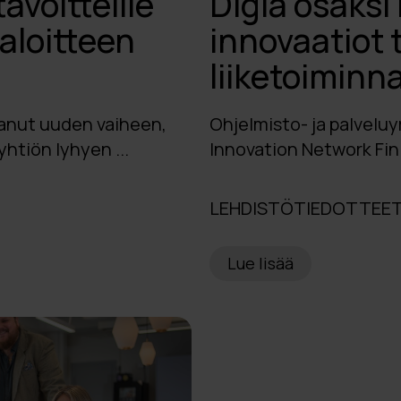
voitteille
Digia osaksi
aloitteen
innovaatiot 
liiketoiminn
tanut uuden vaiheen,
Ohjelmisto- ja palveluy
htiön lyhyen ...
Innovation Network Finl
LEHDISTÖTIEDOTTEET 
Lue lisää