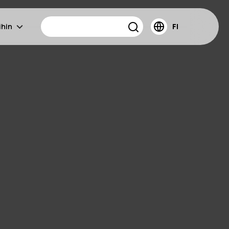
ihin
FI