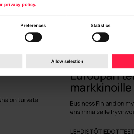
r privacy policy.
Preferences
Statistics
ppanikseen
Digia ja hyv
u 2,1 M€:n
uudenlaisia 
Allow selection
Euroopan te
markkinoille
änä on turvata
Business Finland on m
ensimmäiselle hyvinvoin
LEHDISTÖTIEDOTTEET 