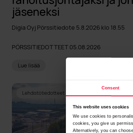
jäseneksi
Digia Oyj Pörssitiedote 5.8.2026 klo 18.55
PÖRSSITIEDOTTEET 05.08.2026
Lue lisää
Consent
Lehdistötiedotteet
This website uses cookies
We use cookies to personalise
cookies, you give us permissi
Alternatively, you can choos