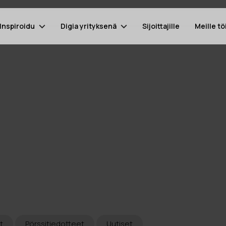
Inspiroidu
Digia yrityksenä
Sijoittajille
Meille tö
t
Pörssitiedotteet
Uutiset