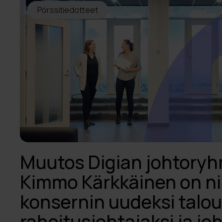
Pörssitiedotteet
Muutos Digian johtory
Kimmo Kärkkäinen on ni
konsernin uudeksi talou
rahoitusjohtajaksi ja j