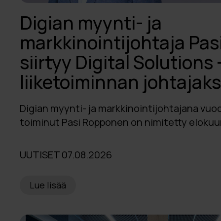
2019
Digian myynti- ja
2018
markkinointijohtaja Pa
2017
siirtyy Digital Solutions 
2016
liiketoiminnan johtajaks
2015
Digian myynti- ja markkinointijohtajana vu
2014
toiminut Pasi Ropponen on nimitetty elokuun 
2013
UUTISET 07.08.2026
Lue lisää