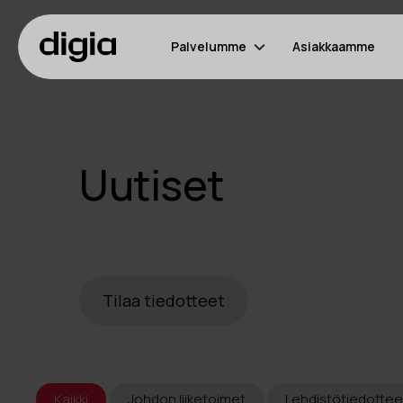
Palvelumme
Asiakkaamme
Uutiset
Tilaa tiedotteet
Kaikki
Johdon liiketoimet
Lehdistötiedottee