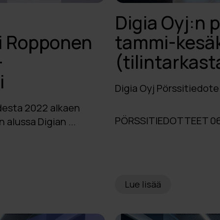
Digia Oyj:n 
si Ropponen
tammi-kesä
-
(tilintarkas
i
Digia Oyj Pörssitiedote
odesta 2022 alkaen
PÖRSSITIEDOTTEET 06
alussa Digian ...
Lue lisää