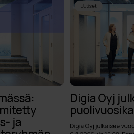
Uutiset
hmässä:
Digia Oyj ju
mitetty
puolivuosik
s- ja
Digia Oyj julkaisee vu
ohtoryhmän