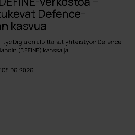
 DEFINE-verkostoa –
tukevat Defence-
an kasvua
ritys Digia on aloittanut yhteistyön Defence
andin (DEFINE) kanssa ja ...
08.06.2026