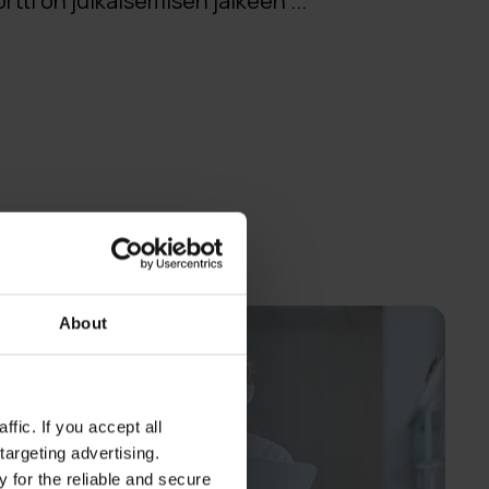
rtti on julkaisemisen jälkeen ...
About
fic. If you accept all
targeting advertising.
 for the reliable and secure