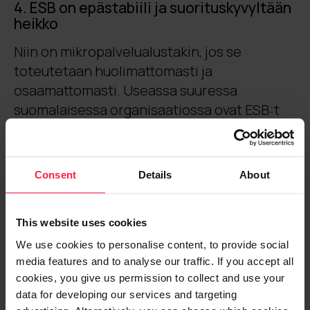
4. ESB on epästabiili ja suorituskyvyltään
heikko
Niin on mikropalvelualustakin, jos se
toteutetaan huolimattomasti ja
osaamattomasti. Useassa suuressa
suomalaisessa organisaatiossa ovat ESB:t
olleet toiminnassa ilman katkoksia
vuosikausia ilman vasteaikaongelmia.
Consent
Details
About
5. ESB ei ole vikasietoinen ja on altis
esim. ulkoiselle DoS-hyökkäykselle
This website uses cookies
Jos DoS-hyökkäys kaataa ESB:n, kyse on
We use cookies to personalise content, to provide social
taas enemmän osaamattomuudesta ja
media features and to analyse our traffic. If you accept all
huonosta toteutuksesta kuin teknologiasta.
cookies, you give us permission to collect and use your
ESB-ratkaisuissa on sisäänrakennettuna
data for developing our services and targeting
estot normaaleja DoS-hyökkäyksiä varten.