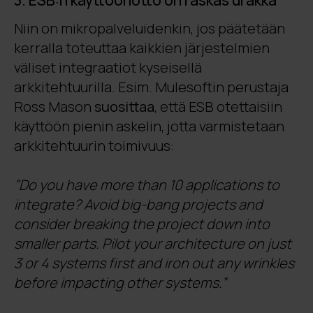
Niin on mikropalveluidenkin, jos päätetään
kerralla toteuttaa kaikkien järjestelmien
väliset integraatiot kyseisellä
arkkitehtuurilla. Esim. Mulesoftin perustaja
Ross Mason
suosittaa
, että ESB otettaisiin
käyttöön pienin askelin, jotta varmistetaan
arkkitehtuurin toimivuus:
”Do you have more than 10 applications to
integrate? Avoid big-bang projects and
consider breaking the project down into
smaller parts. Pilot your architecture on just
3 or 4 systems first and iron out any wrinkles
before impacting other systems.”