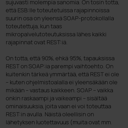
sujuvasti molempia sanomia. On tosin totta,
että ESB:lle toteutetuissa rajapinnoissa
suurin osa on yleensä SOAP-protokollalla
toteutettuja, kun taas
mikropalvelutoteutuksissa lähes kaikki
rajapinnat ovat REST:iä.
On totta, että 90%, ehkä 95%, tapauksissa
REST on SOAP:ia parempi vaihtoehto. On
kuitenkin tärkeä ymmärtää, että REST ei ole
– kuten ohjelmistoalalla ei yleensäkään ole
mikään – vastaus kaikkeen. SOAP – vaikka
onkin raskaampi ja vaikeampi – sisältää
ominaisuuksia, joita vaan ei voi toteuttaa
REST:in avulla. Näistä oleellisin on
lähetyksen luotettavuus (muita ovat mm.