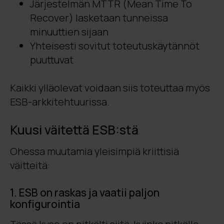
Järjestelmän MTTR (Mean Time To
Recover) lasketaan tunneissa
minuuttien sijaan
Yhteisesti sovitut toteutuskäytännöt
puuttuvat
Kaikki ylläolevat voidaan siis toteuttaa myös
ESB-arkkitehtuurissa.
Kuusi väitettä ESB:stä
Ohessa muutamia yleisimpiä kriittisiä
väitteitä:
1. ESB on raskas ja vaatii paljon
konfigurointia