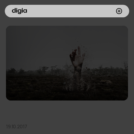
Palvelumme
Asiakkaamme
Inspiroidu
Digia yrityksenä
Sijoittajille
Meille töihin
19.10.2017