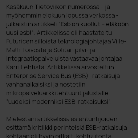
Kesäkuun Tietoviikon numerossa – ja
myöhemmin elokuun lopussa verkossa -
julkaistiin artikkeli
”Esb on kuollut – eläköön
uusi esb!”
. Artikkelissa oli haastateltu
Futuricen silloista teknologiajohtajaa Ville-
Matti Toivosta ja Solitan pilvi- ja
integraatiopalveluista vastaavaa johtajaa
Karri Lehtistä. Artikkelissa arvosteltiin
Enterprise Service Bus (ESB) -ratkaisuja
vanhanaikaisiksi ja nostetiin
mikropalveluarkkitehtuurit jalustalle
”uudeksi moderniksi ESB-ratkaisuksi”.
Mielestäni artikkelissa asiantuntijoiden
esittämä kritiikki perinteisiä ESB-ratkaisuja
kohtaan oli hyvin pitkälti kohtuutonta.