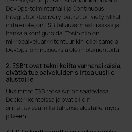
Tässä kyse on pitkälti siitä, kuinka pitkälle
DevOps-toimintamalli ja Continuous
Integration/Delivery-putket on viety. Mikäli
niitä ei ole, on ESB takuuvarmasti raskas ja
hankala konfiguroida. Tosin niin on
mikropalveluarkkitehtuurikin, ellei samoja
DevOps-ominaisuuksia ole implementoitu.
2. ESB:t ovat tekniikoilta vanhanaikaisia,
eivätkä tue palveluiden siirtoa uusille
alustoille
Uusimmat ESB ratkaisut on saatavissa
Docker-konteissa ja ovat silloin
siirrettävissä mille tahansa alustalle, myös
pilveen.
3. ESB:n käyttöönotto on raskas urakka