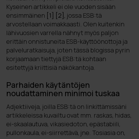
Kyseinen artikkeli ei ole vuoden sisään
ensimmäinen
[1]
[2]
, jossa ESB:tä
arvostellaan voimakkaasti. Olen kuitenkin
lähivuosien varrella nähnyt myös paljon
erittäin onnistuneita ESB-käyttöönottoja ja
palveluratkaisuja, joten tässä blogissa pyrin
korjaamaan tiettyjä ESB:tä kohtaan
esitettyjä kriittisiä näkökantoja.
Parhaiden käytäntöjen
noudattaminen minimoi tuskaa
Adjektiiveja, joilla ESB:tä on linkittämissäni
artikkeleissa kuvailtu ovat mm. raskas, hidas,
ei-skaalautuva, vikasiedoton, epästabiili,
pullonkaula, ei-siirrettävä, jne. Tosiasia on,