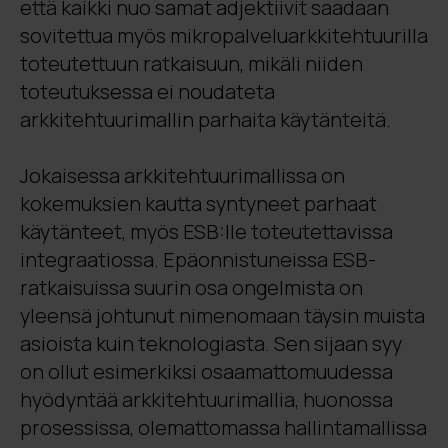
että kaikki nuo samat adjektiivit saadaan
sovitettua myös mikropalveluarkkitehtuurilla
toteutettuun ratkaisuun, mikäli niiden
toteutuksessa ei noudateta
arkkitehtuurimallin parhaita käytänteitä.
Jokaisessa arkkitehtuurimallissa on
kokemuksien kautta syntyneet parhaat
käytänteet, myös ESB:lle toteutettavissa
integraatiossa. Epäonnistuneissa ESB-
ratkaisuissa suurin osa ongelmista on
yleensä johtunut nimenomaan täysin muista
asioista kuin teknologiasta. Sen sijaan syy
on ollut esimerkiksi osaamattomuudessa
hyödyntää arkkitehtuurimallia, huonossa
prosessissa, olemattomassa hallintamallissa