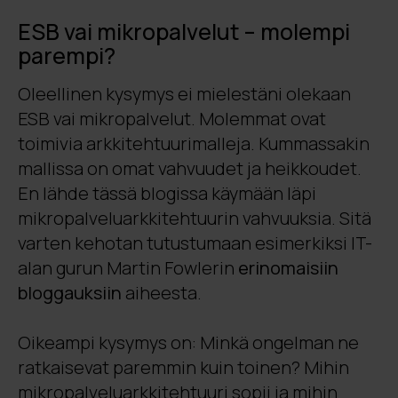
ESB vai mikropalvelut – molempi
parempi?
Oleellinen kysymys ei mielestäni olekaan
ESB vai mikropalvelut. Molemmat ovat
toimivia arkkitehtuurimalleja. Kummassakin
mallissa on omat vahvuudet ja heikkoudet.
En lähde tässä blogissa käymään läpi
mikropalveluarkkitehtuurin vahvuuksia. Sitä
varten kehotan tutustumaan esimerkiksi IT-
alan gurun Martin Fowlerin
erinomaisiin
bloggauksiin
aiheesta.
Oikeampi kysymys on: Minkä ongelman ne
ratkaisevat paremmin kuin toinen? Mihin
mikropalveluarkkitehtuuri sopii ja mihin