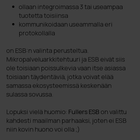
ollaan integroimassa 3 tai useampaa
tuotetta toisiinsa
kommunikoidaan useammalla eri
protokollalla
on ESB:n valinta perusteltua.
Mikropalveluarkkitehtuuri ja ESB eivät siis
ole toisiaan poissulkevia vaan itse asiassa
toisiaan täydentäviä, jotka voivat elää
samassa ekosysteemissä keskenään
sulassa sovussa.
Lopuksi vielä huomio:
Fullers ESB
on valittu
kahdesti maailman parhaaksi, joten ei ESB
niin kovin huono voi olla ;)