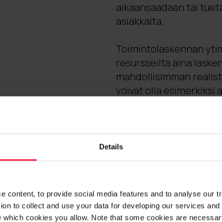
aikaansaadaan tai tueta
asiakkaita.
Toimintolaskennan yti
resursseilta aina laske
mahdollisimman realisti
voivat olla esimerkiksi
suorituskerrat, myynti
sitä, mikä kohdistettav
Details
 content, to provide social media features and to analyse our traf
on to collect and use your data for developing our services and 
e which cookies you allow. Note that some cookies are necessary