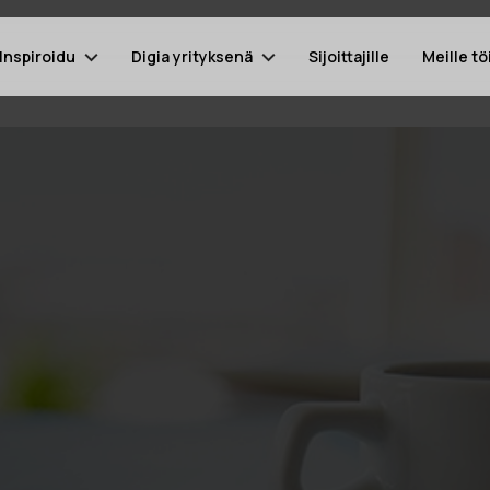
Inspiroidu
Digia yrityksenä
Sijoittajille
Meille tö