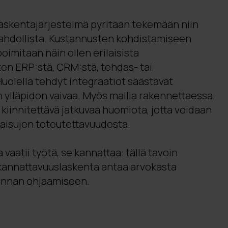
askentajärjestelmä pyritään tekemään niin
ahdollista. Kustannusten kohdistamiseen
oimitaan näin ollen erilaisista
ten ERP:stä, CRM:stä, tehdas- tai
Huolella tehdyt integraatiot säästävät
 ylläpidon vaivaa. Myös mallia rakennettaessa
iinnitettävä jatkuvaa huomiota, jotta voidaan
kaisujen toteutettavuudesta.
vaatii työtä, se kannattaa: tällä tavoin
 kannattavuuslaskenta antaa arvokasta
minnan ohjaamiseen.