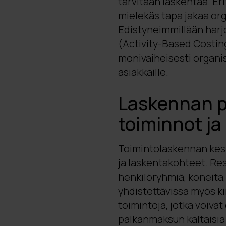
tarvitaan laskentaa. Er
mielekäs tapa jakaa or
Edistyneimmillään harj
(Activity-Based Costin
monivaiheisesti organis
asiakkaille.
Laskennan p
toiminnot ja
Toimintolaskennan kesk
ja laskentakohteet. Res
henkilöryhmiä, koneita, j
yhdistettävissä myös ki
toimintoja, jotka voivat
palkanmaksun kaltaisia 