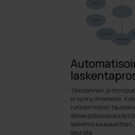
Automatisoin
laskentapro
Täsmällinen ja monipuo
ei synny ilmaiseksi. Kok
runsain mitoin taustati
dataa jatkuvassa käytö
laskenta kuukausittain,
seurata.