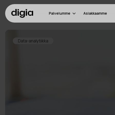
Palvelumme
Asiakkaamme
Data-analytiikka