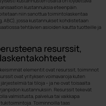
ityisesti kustannusten osalta on löydettävä
ganisaation kustannuksia eteenpäin.
oitetaan niin sanottua toimintolaskentaa
g, ABC), jossa kustannukset kohdistetaan
aatiossa tehtävien asioiden kautta tuotteille ja
erusteena resurssit,
 laskentakohteet
eisimmät elementit ovat resurssit, toiminnot
urssit ovat yrityksen voimavaroja kuten
ärjestelmiä tai tiloja – ja ne ovat toisaalta
rjanpidon kustannuksiin. Resurssit tekevät
 olla valmistusta, palvelua tai vaikkapa
tukitoimintoja. Toiminnoilla taas