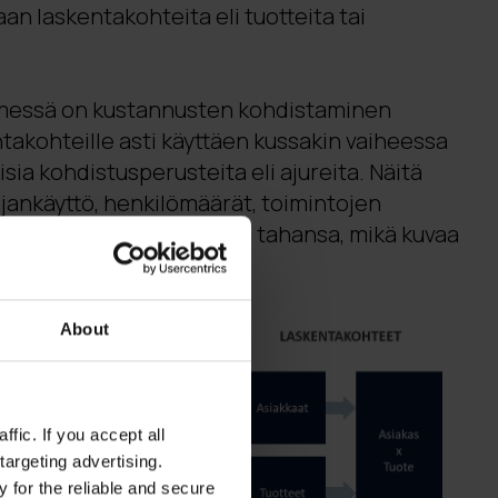
an laskentakohteita eli tuotteita tai
messä on kustannusten kohdistaminen
ntakohteille asti käyttäen kussakin vaiheessa
sia kohdistusperusteita eli ajureita. Näitä
 ajankäyttö, henkilömäärät, toimintojen
käyntien lukumäärä – mikä tahansa, mikä kuvaa
aa elementtiä kuormittaa.
About
fic. If you accept all
targeting advertising.
 for the reliable and secure