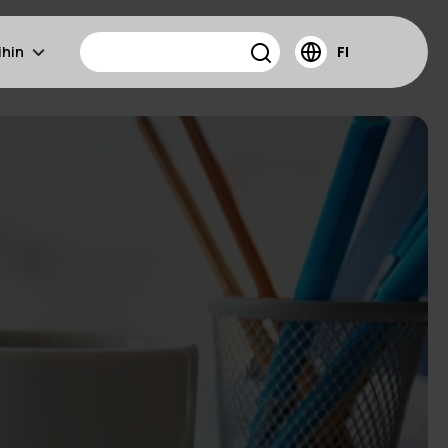
ihin
FI