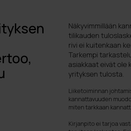
ityksen
Näkyvimmillään kan
tilikauden tuloslaske
rivi ei kuitenkaan 
rtoo,
Tarkempi tarkastelu 
asiakkaat eivät ole 
u
yrityksen tulosta.
Liiketoiminnan johtamis
kannattavuuden muodost
miten tarkkaan kannatt
Kirjanpito ei tarjoa vas