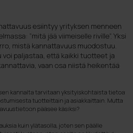
nattavuus esiintyy yrityksen menneen
lmassa: ”mitä jää viimeiselle riville”. Yksi
kerro, mistä kannattavuus muodostuu.
voi paljastaa, että kaikki tuotteet ja
kannattavia, vaan osa niistä heikentää
en kannalta tarvitaan yksityiskohtaista tietoa
umisesta tuotteittain ja asiakkaittain. Mutta
avuustietoon pääsee käsiksi?
tauksia kuin ylätasolla, joten sen päälle