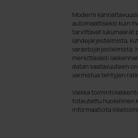
Moderni kannattavuusl
automaattiseksi kuin m
tarvittavat lukumäärät p
lähdejärjestelmistä, ku
varastojärjestelmistä. 
merkittävästi laskennan
datan saatavuuteen on k
varmistua tehtyjen rat
Vaikka toimintolaskenta 
toteutettu huolellinen
informaatiota liiketoi