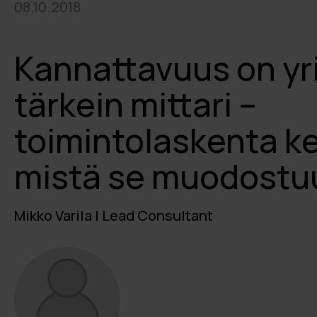
08.10.2018
Kannattavuus on yr
tärkein mittari –
toimintolaskenta ke
mistä se muodostu
Mikko Varila | Lead Consultant