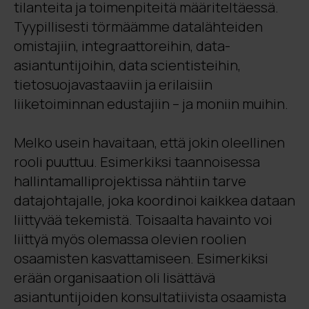
tilanteita ja toimenpiteitä määriteltäessä.
Tyypillisesti törmäämme datalähteiden
omistajiin, integraattoreihin, data-
asiantuntijoihin, data scientisteihin,
tietosuojavastaaviin ja erilaisiin
liiketoiminnan edustajiin – ja moniin muihin.
Melko usein havaitaan, että jokin oleellinen
rooli puuttuu. Esimerkiksi taannoisessa
hallintamalliprojektissa nähtiin tarve
datajohtajalle, joka koordinoi kaikkea dataan
liittyvää tekemistä. Toisaalta havainto voi
liittyä myös olemassa olevien roolien
osaamisten kasvattamiseen. Esimerkiksi
erään organisaation oli lisättävä
asiantuntijoiden konsultatiivista osaamista