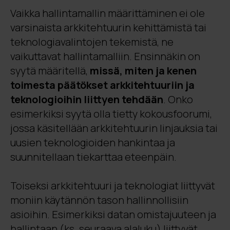
Vaikka hallintamallin määrittäminen ei ole
varsinaista arkkitehtuurin kehittämistä tai
teknologiavalintojen tekemistä, ne
vaikuttavat hallintamalliin. Ensinnäkin on
syytä määritellä,
missä, miten ja kenen
toimesta päätökset arkkitehtuuriin ja
teknologioihin liittyen tehdään
. Onko
esimerkiksi syytä olla tietty kokousfoorumi,
jossa käsitellään arkkitehtuurin linjauksia tai
uusien teknologioiden hankintaa ja
suunnitellaan tiekarttaa eteenpäin.
Toiseksi arkkitehtuuri ja teknologiat liittyvät
moniin käytännön tason hallinnollisiin
asioihin. Esimerkiksi datan omistajuuteen ja
hallintaan (ks. seuraava alaluku) liittyvät