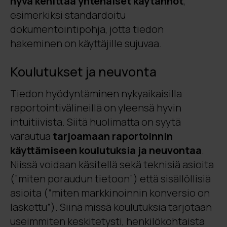
hyvä kehittää yhtenäiset käytännöt
,
esimerkiksi standardoitu
dokumentointipohja, jotta tiedon
hakeminen on käyttäjille sujuvaa.
Koulutukset ja neuvonta
Tiedon hyödyntäminen nykyaikaisilla
raportointivälineillä on yleensä hyvin
intuitiivista. Siitä huolimatta on syytä
varautua
tarjoamaan raportoinnin
käyttämiseen koulutuksia ja neuvontaa
.
Niissä voidaan käsitellä sekä teknisiä asioita
(”miten poraudun tietoon”) että sisällöllisiä
asioita (”miten markkinoinnin konversio on
laskettu”). Siinä missä koulutuksia tarjotaan
useimmiten keskitetysti, henkilökohtaista