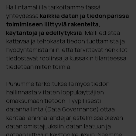
Hallintamallilla tarkoitamme tässä
yhteydessä
kaikkia datan ja tiedon parissa
toimimiseen liittyviä rakenteita,
käytäntöjä ja edellytyksiä
. Malli edistää
kattavaa ja tehokasta tiedon tuottamista ja
hyödyntämistä niin, että tarvittavat henkilöt
tiedostavat roolinsa ja kussakin tilanteessa
tiedetään miten toimia.
Puhumme tarkoituksella myös tiedon
hallinnasta viitaten loppukäyttäjien
omaksumaan tietoon. Tyypillisesti
datanhallinta (Data Governance) ottaa
kantaa lähinnä lähdejärjestelmissä olevan
datan omistajuuksiin, datan laatuun ja
dataan liittyviin käyttöoikeuksiin. Näemme