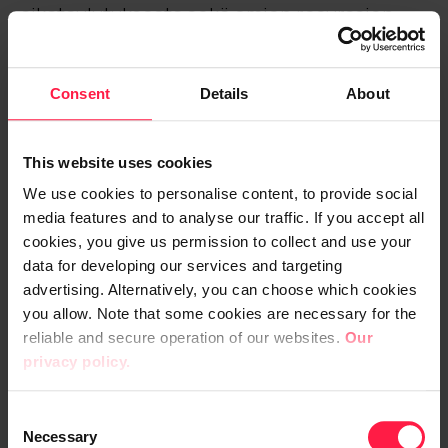
aikataulutuksesta sekä omien resurssien
käytöstä tai ulkopuolisten toimittajien
hyödyntämisestä. Samoin projektimallit ja
Consent
Details
About
projektien käytännöt ohjausryhmistä
riskiarviointeihin ja dokumentointiin on hyvä
määritellä yhtenäisesti.
This website uses cookies
We use cookies to personalise content, to provide social
Testauksen tehtävänä on varmistaa, että
media features and to analyse our traffic. If you accept all
toteutuksesta saadaan haluttu lopputulos.
cookies, you give us permission to collect and use your
Testauksen hallinnollisesta näkökulmasta
data for developing our services and targeting
on tärkeää
määritellä testauksen kulku
advertising. Alternatively, you can choose which cookies
you allow. Note that some cookies are necessary for the
vaiheineen sekä vaiheista vastaavat
reliable and secure operation of our websites.
Our
tahot. Esimerkkejä hyvistä käytännöistä
privacy policy.
ovat esimerkiksi testaussuunnitelma sekä
testauspöytäkirja, johon havainnot
C
kirjataan. Myös teknisestä näkökulmasta on
Necessary
o