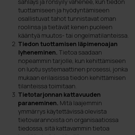
sähläys ja rönsyily vähenee, kun tiedon
tuottamiseen ja hyödyntämiseen
osallistuvat tahot tunnistavat oman
roolinsa ja tietävät kenen puoleen
kääntyä muutos- tai ongelmatilanteissa.
Tiedon tuottamisen läpimenoajan
lyheneminen.
Tietoa saadaan
nopeammin tarjolle, kun kehittämiseen
on luotu systemaattinen prosessi, jonka
mukaan erilaisissa tiedon kehittämisen
tilanteissa toimitaan.
Tietotarjonnan kattavuuden
paraneminen.
Mitä laajemmin
ymmärrys käytettävissä olevista
tietovarannoista on organisaatiossa
tiedossa, sitä kattavammin tietoa