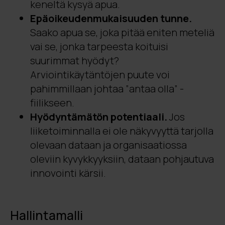
keneltä kysyä apua.
Epäoikeudenmukaisuuden tunne.
Saako apua se, joka pitää eniten meteliä
vai se, jonka tarpeesta koituisi
suurimmat hyödyt?
Arviointikäytäntöjen puute voi
pahimmillaan johtaa ”antaa olla” -
fiilikseen.
Hyödyntämätön potentiaali.
Jos
liiketoiminnalla ei ole näkyvyyttä tarjolla
olevaan dataan ja organisaatiossa
oleviin kyvykkyyksiin, dataan pohjautuva
innovointi kärsii.
Hallintamalli