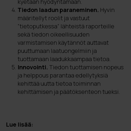
kyetään hyödyntämään.
Tiedon laadun paraneminen.
Hyvin
määritellyt roolit ja vastuut
”tietoputkessa” lähteistä raporteille
sekä tiedon oikeellisuuden
varmistamisen käytännöt auttavat
puuttumaan laatuongelmiin ja
tuottamaan laadukkaampaa tietoa.
Innovointi.
Tiedon tuottamisen nopeus
ja helppous parantaa edellytyksiä
kehittää uutta tietoa toiminnan
kehittämisen ja päätöksenteon tueksi.
Lue lisää: