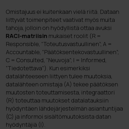
Omistajuus ei kuitenkaan vielä riitä. Dataan
liittyvät toimenpiteet vaativat myös muita
tahoja, jolloin on hyödyllistä ottaa avuksi
RACI-matriisin
mukaiset roolit (R =
Responsible, ”Toteutusvastuullinen”; A =
Accountable, ”Päätöksentekovastuullinen”;
C = Consulted, ”Neuvoja”; I = Informed,
”Tiedotettava”). Kun esimerkiksi
datalähteeseen liittyen tulee muutoksia,
datalähteen omistaja (A) tekee päätöksen
muutosten toteuttamisesta, integraattori
(R) toteuttaa muutokset datalatauksiin
hyödyntäen lähdejärjestelmän asiantuntijaa
(C) ja informoi sisältömuutoksista datan
hyödyntäjiä (I).