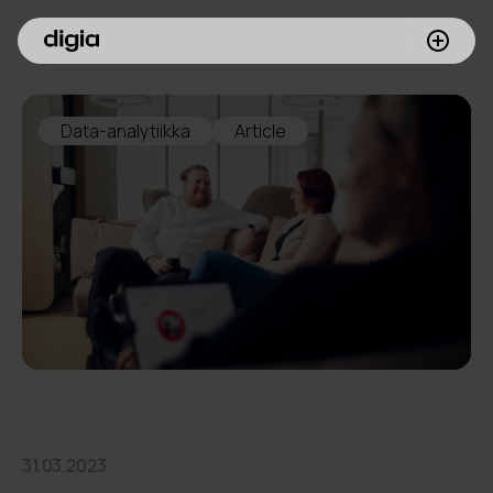
Palvelumme
Data-analytiikka
Article
Asiakkaamme
Inspiroidu
Digia yrityksenä
Sijoittajille
Meille töihin
31.03.2023