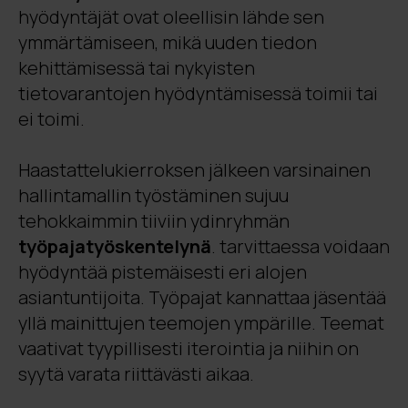
hyödyntäjät ovat oleellisin lähde sen
ymmärtämiseen, mikä uuden tiedon
kehittämisessä tai nykyisten
tietovarantojen hyödyntämisessä toimii tai
ei toimi.
Haastattelukierroksen jälkeen varsinainen
hallintamallin työstäminen sujuu
tehokkaimmin tiiviin ydinryhmän
työpajatyöskentelynä
. tarvittaessa voidaan
hyödyntää pistemäisesti eri alojen
asiantuntijoita. Työpajat kannattaa jäsentää
yllä mainittujen teemojen ympärille. Teemat
vaativat tyypillisesti iterointia ja niihin on
syytä varata riittävästi aikaa.