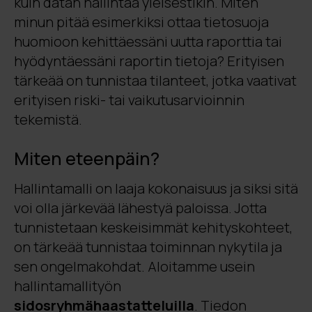
kuin datan hallintaa yleisestikin. Miten
minun pitää esimerkiksi ottaa tietosuoja
huomioon kehittäessäni uutta raporttia tai
hyödyntäessäni raportin tietoja? Erityisen
tärkeää on tunnistaa tilanteet, jotka vaativat
erityisen riski- tai vaikutusarvioinnin
tekemistä.
Miten eteenpäin?
Hallintamalli on laaja kokonaisuus ja siksi sitä
voi olla järkevää lähestyä paloissa. Jotta
tunnistetaan keskeisimmät kehityskohteet,
on tärkeää tunnistaa toiminnan nykytila ja
sen ongelmakohdat. Aloitamme usein
hallintamallityön
sidosryhmähaastatteluilla
. Tiedon