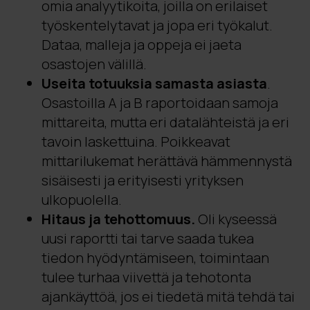
omia analyytikoita, joilla on erilaiset
työskentelytavat ja jopa eri työkalut.
Dataa, malleja ja oppeja ei jaeta
osastojen välillä.
Useita totuuksia samasta asiasta
.
Osastoilla A ja B raportoidaan samoja
mittareita, mutta eri datalähteistä ja eri
tavoin laskettuina. Poikkeavat
mittarilukemat herättävä hämmennystä
sisäisesti ja erityisesti yrityksen
ulkopuolella.
Hitaus ja tehottomuus.
Oli kyseessä
uusi raportti tai tarve saada tukea
tiedon hyödyntämiseen, toimintaan
tulee turhaa viivettä ja tehotonta
ajankäyttöä, jos ei tiedetä mitä tehdä tai