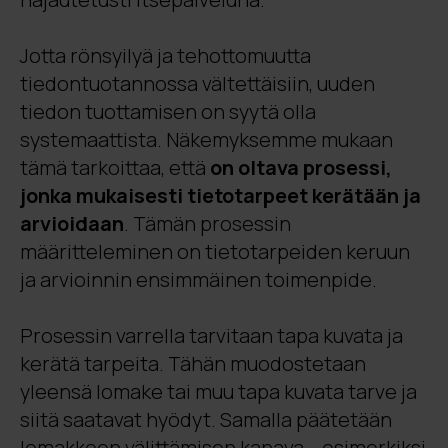
Jotta rönsyilyä ja tehottomuutta
tiedontuotannossa vältettäisiin, uuden
tiedon tuottamisen on syytä olla
systemaattista. Näkemyksemme mukaan
tämä tarkoittaa, että
on oltava prosessi,
jonka mukaisesti tietotarpeet kerätään ja
arvioidaan
. Tämän prosessin
määritteleminen on tietotarpeiden keruun
ja arvioinnin ensimmäinen toimenpide.
Prosessin varrella tarvitaan tapa kuvata ja
kerätä tarpeita. Tähän muodostetaan
yleensä lomake tai muu tapa kuvata tarve ja
siitä saatavat hyödyt. Samalla päätetään
lomakkeen välittämisen kanava – esimerkiksi