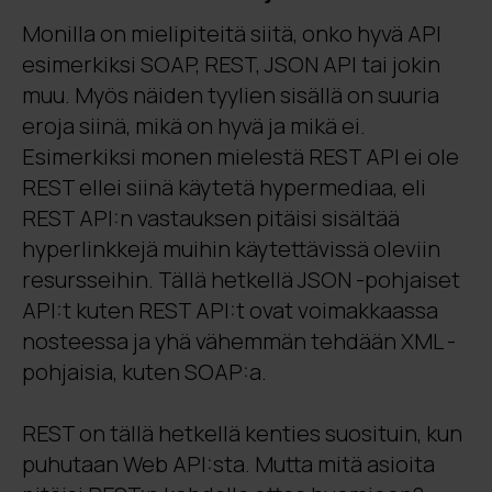
Monilla on mielipiteitä siitä, onko hyvä API
esimerkiksi SOAP, REST, JSON API tai jokin
muu. Myös näiden tyylien sisällä on suuria
eroja siinä, mikä on hyvä ja mikä ei.
Esimerkiksi monen mielestä REST API ei ole
REST ellei siinä käytetä hypermediaa, eli
REST API:n vastauksen pitäisi sisältää
hyperlinkkejä muihin käytettävissä oleviin
resursseihin. Tällä hetkellä JSON -pohjaiset
API:t kuten REST API:t ovat voimakkaassa
nosteessa ja yhä vähemmän tehdään XML -
pohjaisia, kuten SOAP:a.
REST on tällä hetkellä kenties suosituin, kun
puhutaan Web API:sta. Mutta mitä asioita