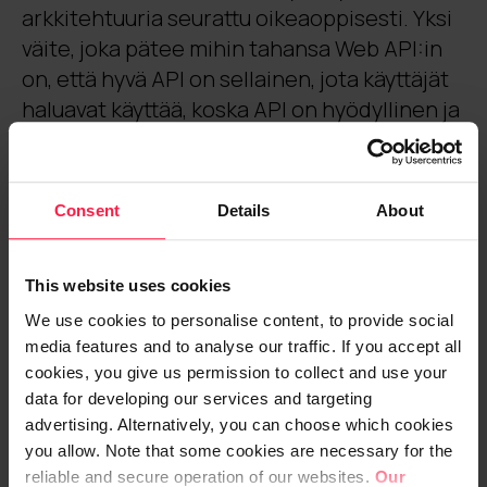
arkkitehtuuria seurattu oikeaoppisesti. Yksi
väite, joka pätee mihin tahansa Web API:in
on, että hyvä API on sellainen, jota käyttäjät
haluavat käyttää, koska API on hyödyllinen ja
helppokäyttöinen.
Kun yrityksesi alkaa miettiä, millaista API:a
Consent
Details
About
rakentaa, kannattaa aloittaa siitä, mitä
API:lla voidaan tarjota. On myös syytä
This website uses cookies
määrittää tarkkaan keitä sen käyttäjät ovat,
mitä käyttäjät API:lla tekevät, mitä hyötyä se
We use cookies to personalise content, to provide social
media features and to analyse our traffic. If you accept all
tuo käyttäjille ja yritykselle, sekä mitä
cookies, you give us permission to collect and use your
mahdollisia riskejä tai ongelmia API voi
data for developing our services and targeting
tuoda esille.
advertising. Alternatively, you can choose which cookies
you allow. Note that some cookies are necessary for the
reliable and secure operation of our websites.
Our