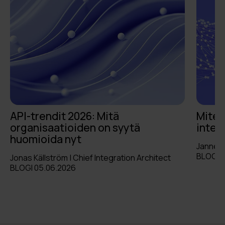
API-trendit 2026: Mitä
Miten
organisaatioiden on syytä
integ
huomioida nyt
Janne N
BLOGI 2
Jonas Källström | Chief Integration Architect
BLOGI 05.06.2026