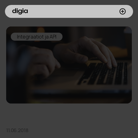
Palvelumme
Integraatiot ja API
Asiakkaamme
Inspiroidu
Digia yrityksenä
Sijoittajille
Meille töihin
11.06.2018