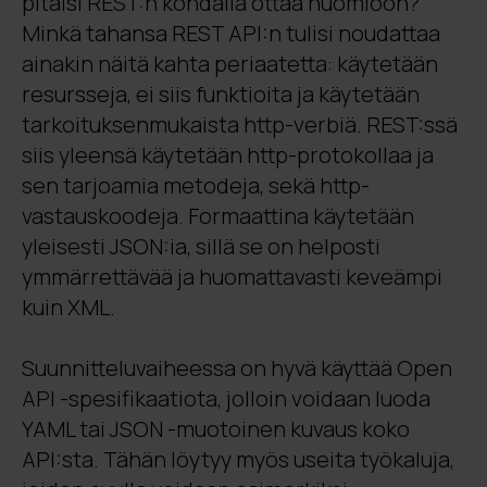
pitäisi REST:n kohdalla ottaa huomioon?
Minkä tahansa REST API:n tulisi noudattaa
ainakin näitä kahta periaatetta: käytetään
resursseja, ei siis funktioita ja käytetään
tarkoituksenmukaista http-verbiä. REST:ssä
siis yleensä käytetään http-protokollaa ja
sen tarjoamia metodeja, sekä http-
vastauskoodeja. Formaattina käytetään
yleisesti JSON:ia, sillä se on helposti
ymmärrettävää ja huomattavasti keveämpi
kuin XML.
Suunnitteluvaiheessa on hyvä käyttää Open
API -spesifikaatiota, jolloin voidaan luoda
YAML tai JSON -muotoinen kuvaus koko
API:sta. Tähän löytyy myös useita työkaluja,