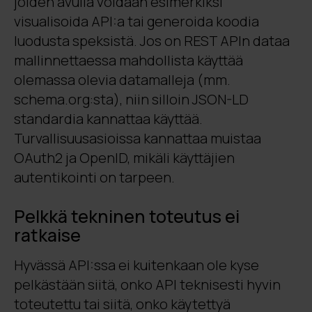
joiden avulla voidaan esimerkiksi
visualisoida API:a tai generoida koodia
luodusta speksistä. Jos on REST APIn dataa
mallinnettaessa mahdollista käyttää
olemassa olevia datamalleja (mm.
schema.org:sta), niin silloin JSON-LD
standardia kannattaa käyttää.
Turvallisuusasioissa kannattaa muistaa
OAuth2 ja OpenID, mikäli käyttäjien
autentikointi on tarpeen.
Pelkkä tekninen toteutus ei
ratkaise
Hyvässä API:ssa ei kuitenkaan ole kyse
pelkästään siitä, onko API teknisesti hyvin
toteutettu tai siitä, onko käytettyä