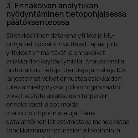
3. Ennakoivan analytiikan
hyödyntäminen tietopohjaisessa
päätöksenteossa
Edistyksellinen data-analytiikka ja ML-
pohjaiset työkalut muuttavat tapaa, jolla
yritykset ymmärtävät ja ennakoivat
asiakkaiden käyttäytymistä. Analysoimalla
historiallisia tietoja, trendejä ja malleja ICX-
järjestelmät voivat ennustaa asiakkaiden
tulevia mieltymyksiä, jolloin organisaatiot
voivat vastata asiakkaiden tarpeisiin
ennakoivasti ja optimoida
markkinointiponnisteluja. Tämä
datalähtöinen lähestymistapa mahdollistaa
tehokkaamman resurssien allokoinnin ja