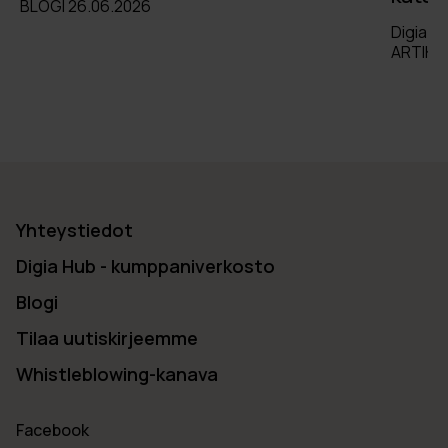
BLOGI 26.06.2026
Digia
ARTIKKE
Yhteystiedot
Digia Hub - kumppaniverkosto
Blogi
Tilaa uutiskirjeemme
Whistleblowing-kanava
Facebook