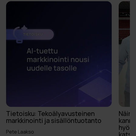
Tietoisku: Tekoälyavusteinen
Näin 
markkinointi ja sisällöntuotanto
kanna
hyödy
Pete Laakso
kats