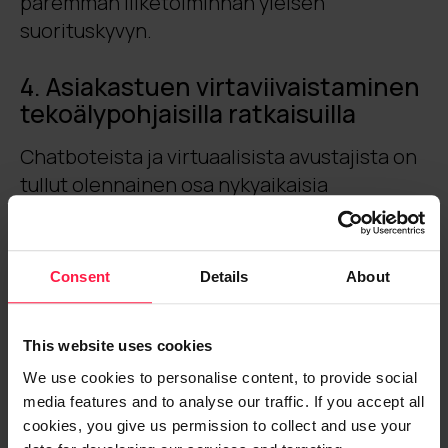
paremman liiketoiminnan yleisen
suorituskyvyn.
4. Asiakastuen virtaviivaistaminen
tekoälypohjaisilla ratkaisuilla
Chatboteista ja virtuaalisista avustajista on
tullut olennainen osa nykyaikaisia
asiakastukistrategioita. Automatisoimalla
rutiinikyselyt ja tarjoamalla reaaliaikaista
apua nämä tekoälyllä toimivat työkalut
Consent
Details
About
lyhentävät merkittävästi vastausaikoja ja
parantavat asiakastyytyväisyyttä. Onkin
This website uses cookies
erittäin tärkeää, että reaaliaikainen
asiakastieto on saatavilla ja
We use cookies to personalise content, to provide social
media features and to analyse our traffic. If you accept all
hyödynnettävissä sekä kunnossa. Lisäksi se
cookies, you give us permission to collect and use your
vapauttaa ihmisiä keskittymään