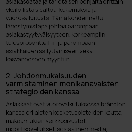
asiakasdataa ja tarjota sen pohjalta erittäin
yksilöllistä sisältöä, kokemuksia ja
vuorovaikutusta. Tämä kohdennettu
lähestymistapa johtaa parempaan
asiakastyytyväisyyteen, korkeampiin
tulosprosentteihin ja parempaan
asiakkaiden säilyttämiseen sekä
kasvaneeseen myyntiin.
2. Johdonmukaisuuden
varmistaminen monikanavaisten
strategioiden kanssa
Asiakkaat ovat vuorovaikutuksessa brändien
kanssa erilaisten kosketuspisteiden kautta,
mukaan lukien verkkosivustot,
mobiilisovellukset, sosiaalinen media,