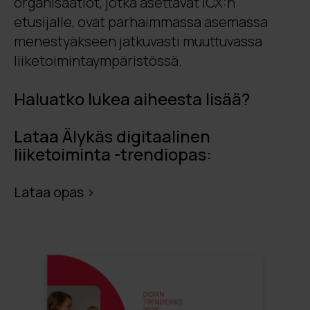
organisaatiot, jotka asettavat ICX:n
etusijalle, ovat parhaimmassa asemassa
menestyäkseen jatkuvasti muuttuvassa
liiketoimintaympäristössä.
Haluatko lukea aiheesta lisää?
Lataa Älykäs digitaalinen
liiketoiminta -trendiopas:
Lataa opas >