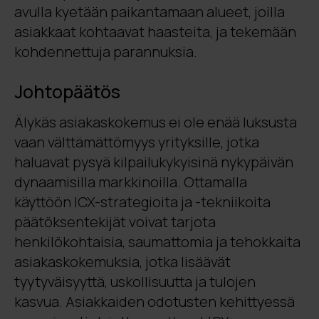
avulla kyetään paikantamaan alueet, joilla
asiakkaat kohtaavat haasteita, ja tekemään
kohdennettuja parannuksia.
Johtopäätös
Älykäs asiakaskokemus ei ole enää luksusta
vaan välttämättömyys yrityksille, jotka
haluavat pysyä kilpailukykyisinä nykypäivän
dynaamisilla markkinoilla. Ottamalla
käyttöön ICX-strategioita ja -tekniikoita
päätöksentekijät voivat tarjota
henkilökohtaisia, saumattomia ja tehokkaita
asiakaskokemuksia, jotka lisäävät
tyytyväisyyttä, uskollisuutta ja tulojen
kasvua. Asiakkaiden odotusten kehittyessä