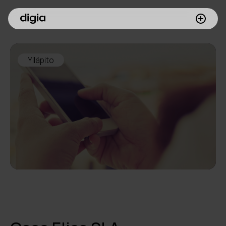
Palvelumme
Ylläpito
Asiakkaamme
Inspiroidu
Digia yrityksenä
Sijoittajille
Meille töihin