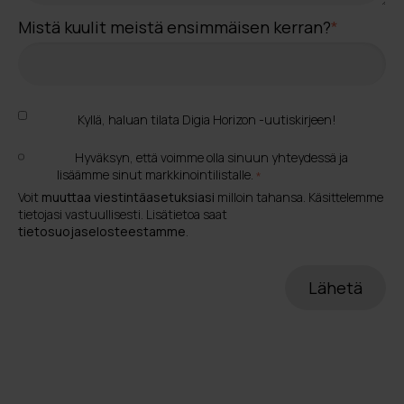
Mistä kuulit meistä ensimmäisen kerran?
*
Kyllä, haluan tilata Digia Horizon -uutiskirjeen!
Hyväksyn, että voimme olla sinuun yhteydessä ja
lisäämme sinut markkinointilistalle.
*
Voit
muuttaa viestintäasetuksiasi
milloin tahansa. Käsittelemme
tietojasi vastuullisesti. Lisätietoa saat
tietosuojaselosteestamme
.