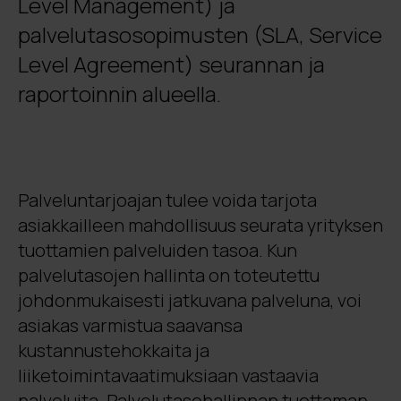
Level Management) ja
palvelutasosopimusten (SLA, Service
Level Agreement) seurannan ja
raportoinnin alueella.
Palveluntarjoajan tulee voida tarjota
asiakkailleen mahdollisuus seurata yrityksen
tuottamien palveluiden tasoa. Kun
palvelutasojen hallinta on toteutettu
johdonmukaisesti jatkuvana palveluna, voi
asiakas varmistua saavansa
kustannustehokkaita ja
liiketoimintavaatimuksiaan vastaavia
palveluita. Palvelutasohallinnan tuottaman