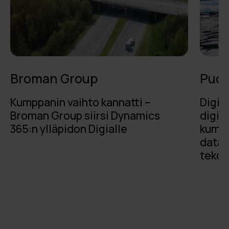
Broman Group
Puol
Kumppanin vaihto kannatti –
Digia
Broman Group siirsi Dynamics
digit
365:n ylläpidon Digialle
kumpp
datak
tekoä