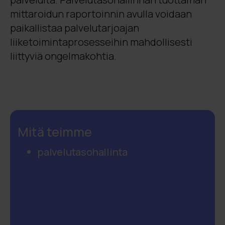
mittaroidun raportoinnin avulla voidaan
paikallistaa palvelutarjoajan
liiketoimintaprosesseihin mahdollisesti
liittyviä ongelmakohtia.
Mitä teimme
palvelutasohallinta