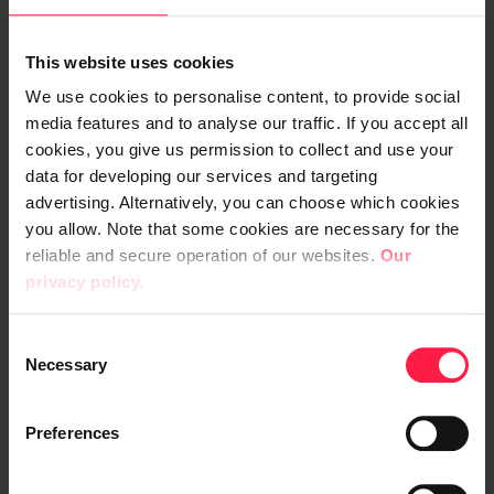
Digian yhteistyö Elisan kanssa käsittää
This website uses cookies
palvelutasohallinnan määrittelyn ja
konseptoinnin. SLA-raportoinnissa Digian
We use cookies to personalise content, to provide social
media features and to analyse our traffic. If you accept all
vastuulla on raporttien määrittely,
cookies, you give us permission to collect and use your
toteuttaminen ja testaaminen sekä
data for developing our services and targeting
raportointiin liittyvien tukipalveluiden
advertising. Alternatively, you can choose which cookies
tuottaminen. Palvelutasojen hallinta ja sen
you allow. Note that some cookies are necessary for the
mukainen raportointi perustuvat Elisan eri
reliable and secure operation of our websites.
Our
operatiivisten lähdejärjestelmien tietoihin
privacy policy.
ja CA Business Service Insight -järjestelmän
käyttöön, millä tietojen seuranta ja
C
Necessary
o
raportointi hoidetaan.
n
s
Häiriöt hallintaan
Preferences
e
n
Elisalla palvelutasohallinnan ja SLA-