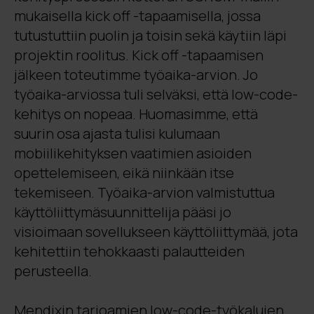
mukaisella kick off -tapaamisella, jossa
tutustuttiin puolin ja toisin sekä käytiin läpi
projektin roolitus. Kick off -tapaamisen
jälkeen toteutimme työaika-arvion. Jo
työaika-arviossa tuli selväksi, että low-code-
kehitys on nopeaa. Huomasimme, että
suurin osa ajasta tulisi kulumaan
mobiilikehityksen vaatimien asioiden
opettelemiseen, eikä niinkään itse
tekemiseen. Työaika-arvion valmistuttua
käyttöliittymäsuunnittelija pääsi jo
visioimaan sovellukseen käyttöliittymää, jota
kehitettiin tehokkaasti palautteiden
perusteella.
Mendixin tarjoamien low-code-työkalujen