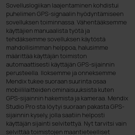
Sovelluslogiikan laajentaminen kohdistui
puhelimen GPS-signaalin hyödyntämiseen
sovelluksen toiminnassa. Vähentääksemme
käyttäjien manuaalista työtä ja
tehdäksemme sovelluksen käytöstä
mahdollisimman helppoa, halusimme
määrittää käyttäjän toimiston
automaattisesti käyttäjän GPS-sijainnin
perusteella. Iloksemme ja onneksemme
Mendix tukee suoraan suurinta osaa
mobiililaitteiden ominaisuuksista kuten
GPS-sijainnin hakemista ja kameraa. Mendix
Studio Pro:sta löytyi suoraan pakasta GPS-
sijainnin kysely, jolla saatiin helposti
käyttäjän sijainti selvitettyä. Nyt tarvitsi vain
selvittää toimistojen maantieteelliset