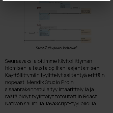
Kuva 2. Projektin tietomalli
Seuraavaksi aloitimme käyttöliittymän
hiomisen ja taustalogiikan laajentamisen.
Käyttöliittymän tyylittelyt sai tehtyä erittäin
nopeasti Mendix Studio Pro:n
sisäänrakennetulla
tyylimäärittelyllä ja
räätälöidyt tyylittelyt toteutettiin React
Nativen sallimilla JavaScript-tyyliolioilla
.