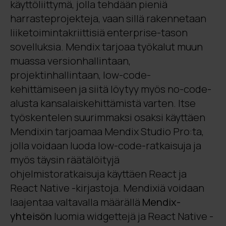
käyttöliittymä, jolla tehdään pieniä
harrasteprojekteja, vaan sillä rakennetaan
liiketoimintakriittisiä enterprise-tason
sovelluksia. Mendix tarjoaa työkalut muun
muassa versionhallintaan,
projektinhallintaan, low-code-
kehittämiseen ja siitä löytyy myös no-code-
alusta kansalaiskehittämistä varten. Itse
työskentelen suurimmaksi osaksi käyttäen
Mendixin tarjoamaa Mendix Studio Pro:ta,
jolla voidaan luoda low-code-ratkaisuja ja
myös täysin räätälöityjä
ohjelmistoratkaisuja käyttäen React ja
React Native -kirjastoja. Mendixiä voidaan
laajentaa valtavalla määrällä
Mendix-
yhteisön
luomia widgettejä ja React Native -