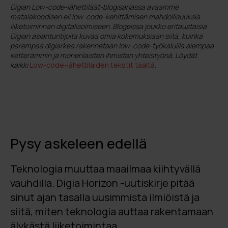
Digian Low-code-lähettiläät-blogisarjassa avaamme
matalakoodisen eli low-code-kehittämisen mahdollisuuksia
liiketoiminnan digitalisoimiseen. Blogeissa joukko eritaustaisia
Digian asiantuntijoita kuvaa omia kokemuksiaan siitä, kuinka
parempaa digiarkea rakennetaan low-code-työkaluilla aiempaa
ketterämmin ja monenlaisten ihmisten yhteistyönä. Löydät
kaikki
Low-code-lähettiläiden tekstit täältä
.
Pysy askeleen edellä
Teknologia muuttaa maailmaa kiihtyvällä
vauhdilla. Digia Horizon -uutiskirje pitää
sinut ajan tasalla uusimmista ilmiöistä ja
siitä, miten teknologia auttaa rakentamaan
älykästä liiketoimintaa.