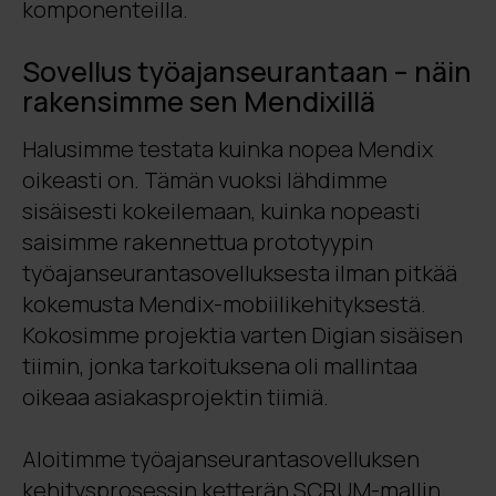
komponenteilla.
Sovellus työajanseurantaan – näin
rakensimme sen Mendixillä
Halusimme testata kuinka nopea Mendix
oikeasti on.
Tämän vuoksi lähdimme
sisäisesti kokeilemaan, kuinka nopeasti
saisimme rakennettua prototyypin
työajanseurantasovelluksesta ilman pitkää
kokemusta Mendix-mobiilikehityksestä.
Kokosimme projektia varten
Digian sisäisen
tiimin, jonka tarkoituksena oli mallintaa
oikeaa asiakasprojektin tiimiä.
Aloitimme työajanseurantasovelluksen
kehitysprosessin ketterän SCRUM-mallin