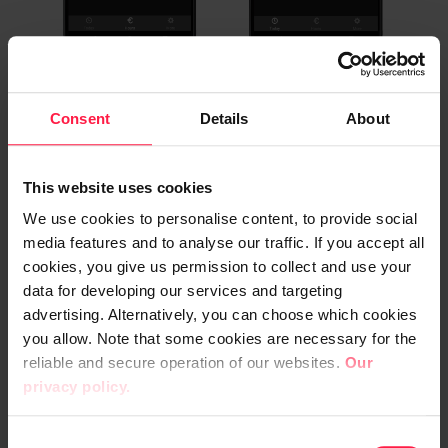
Kuva 1. Esimerkkejä käyttöliittymän ulkoasusta
Consent
Details
About
Monipuolista ja mobiilinatiivia
kehitystä Mendixillä
This website uses cookies
We use cookies to personalise content, to provide social
Sain jälleen kerran huomata low-coden
media features and to analyse our traffic. If you accept all
nopeuden aloittaessani sovelluksen
cookies, you give us permission to collect and use your
tietomallin rakentamisen.
Perinteisesti
data for developing our services and targeting
verkkosovellusta rakentaessani ja
advertising. Alternatively, you can choose which cookies
you allow. Note that some cookies are necessary for the
valitessani esimerkiksi React, Node.js,
reliable and secure operation of our websites.
Our
MySQL stackin olisin
käyttänyt
privacy policy.
huomattavasti enemmän aikaa
tietokantataulujen muodostamiseen ja eri
C