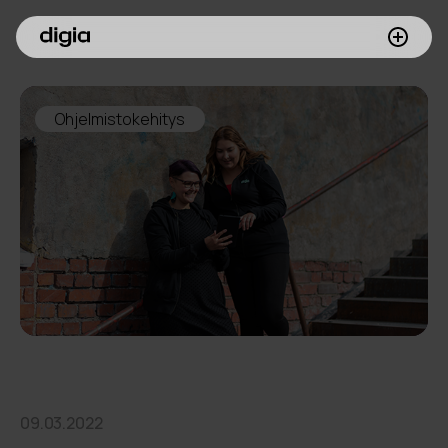
Palvelumme
Ohjelmistokehitys
Asiakkaamme
Inspiroidu
Digia yrityksenä
Sijoittajille
Meille töihin
09.03.2022