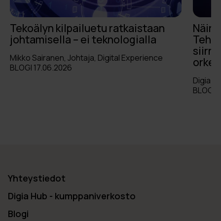
Tekoälyn kilpailuetu ratkaistaan
Näin 
johtamisella – ei teknologialla
Tehtä
siirr
Mikko Sairanen, Johtaja, Digital Experience
orkes
BLOGI 17.06.2026
Digia Oy
BLOGI 2
Yhteystiedot
Digia Hub - kumppaniverkosto
Blogi