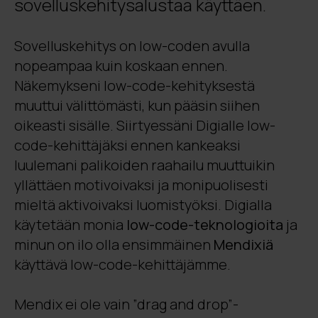
sovelluskehitysalustaa käyttäen.
Sovelluskehitys on low-coden avulla
nopeampaa kuin koskaan ennen.
Näkemykseni low-code-kehityksestä
muuttui välittömästi, kun pääsin siihen
oikeasti sisälle. Siirtyessäni Digialle low-
code-kehittäjäksi ennen kankeaksi
luulemani palikoiden raahailu muuttuikin
yllättäen motivoivaksi ja monipuolisesti
mieltä aktivoivaksi luomistyöksi. Digialla
käytetään monia
low-code-teknologioita
ja
minun on ilo olla ensimmäinen
Mendixiä
käyttävä low-code-kehittäjämme.
Mendix ei ole vain ”drag and drop”-