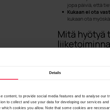
jopa päiviä, että t
Kukaan ei ota vas
kukaan ota myöskä
Mitä hyötyä 
liiketoiminna
Liiketoiminnan kannalta
on tärkeä mittari. Mitta
koostua kriittisten tiet
Details
liiketoiminnan mahdollis
niiden strategista kehi
liiketoiminta ei voi hyvi
 content, to provide social media features and to analyse our traf
on to collect and use your data for developing our services and 
On siis tärkeä ymmärtää,
e which cookies you allow. Note that some cookies are necessary