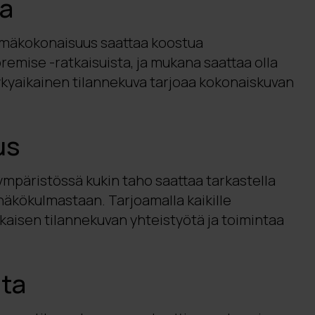
a
lmäkokonaisuus saattaa koostua
premise -ratkaisuista, ja mukana saattaa olla
 Nykyaikainen tilannekuva tarjoaa kokonaiskuvan
us
ympäristössä kukin taho saattaa tarkastella
näkökulmastaan. Tarjoamalla kaikille
kaisen tilannekuvan yhteistyötä ja toimintaa
nta