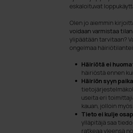
eskaloituvat loppukäyttä
Olen jo aiemmin kirjoitt
voidaan varmistaa tila
ylipäätään tarvitaan? Va
ongelmaa häiriötilantei
Häiriötä ei huoma
häiriöstä ennen kuin
Häiriön syyn paik
tietojärjestelmäko
useita eri toimittaj
kauan, jolloin myös 
Tieto ei kulje osap
ylläpitäjä saa tied
ratkeaa yleensä nop