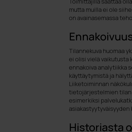
Toimittajilla saattaa o
mutta muilla ei ole siih
on avainasemassa teh
Ennakoivuu
Tilannekuva huomaa yksi
ei olisi vielä vaikutust
ennakoiva analytiikka 
käyttäytymistä ja hälyt
Liiketoiminnan näköku
tietojärjestelmien tila
esimerkiksi palvelukatk
asiakastyytyväisyyden 
Historiasta 