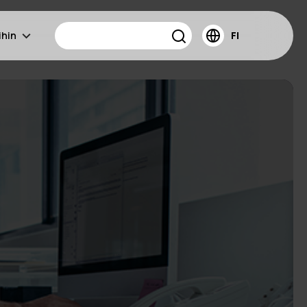
ihin
FI