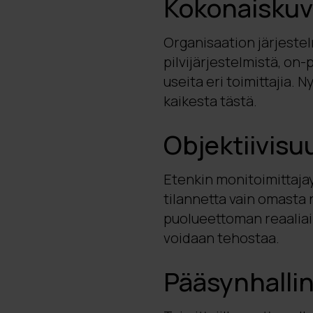
Kokonaiskuv
Organisaation järjeste
pilvijärjestelmistä, on-
useita eri toimittajia.
kaikesta tästä.
Objektiivisu
Etenkin monitoimittaja
tilannetta vain omasta 
puolueettoman reaaliai
voidaan tehostaa.
Pääsynhalli