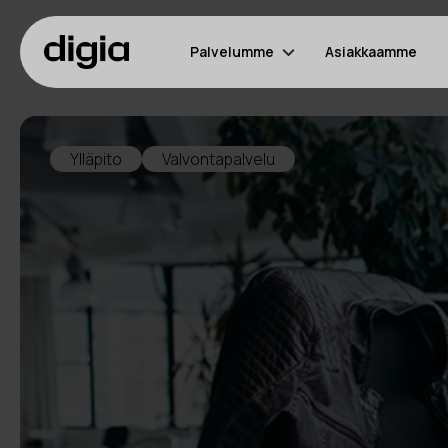
Palvelumme
Asiakkaamme
Ylläpito
Valvontapalvelu