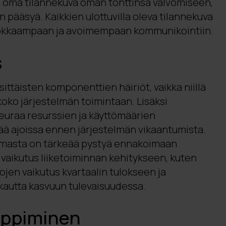
lla oma tilannekuva oman tonttinsa valvomiseen,
en pääsyä. Kaikkien ulottuvilla oleva tilannekuva
okkaampaan ja avoimempaan kommunikointiin.
s
ttäisten komponenttien häiriöt, vaikka niillä
a koko järjestelmän toimintaan. Lisäksi
seuraa resurssien ja käyttömäärien
tää ajoissa ennen järjestelmän vikaantumista.
lmasta on tärkeää pystyä ennakoimaan
n vaikutus liiketoiminnan kehitykseen, kuten
ojen vaikutus kvartaalin tulokseen ja
kautta kasvuun tulevaisuudessa.
oppiminen