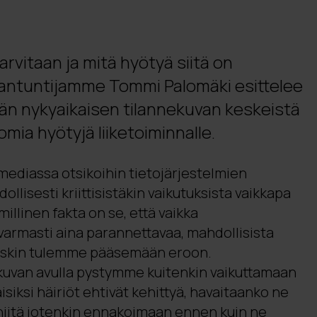
arvitaan ja mitä hyötyä siitä on
siantuntijamme Tommi Palomäki esittelee
än nykyaikaisen tilannekuvan keskeistä
uomia hyötyjä liiketoiminnalle.
ediassa otsikoihin tietojärjestelmien
dollisesti kriittisistäkin vaikutuksista vaikkapa
illinen fakta on se, että vaikka
n varmasti aina parannettavaa, mahdollisista
 tuskin tulemme pääsemään eroon.
kuvan avulla pystymme kuitenkin vaikuttamaan
aisiksi häiriöt ehtivät kehittyä, havaitaanko ne
 niitä jotenkin ennakoimaan ennen kuin ne