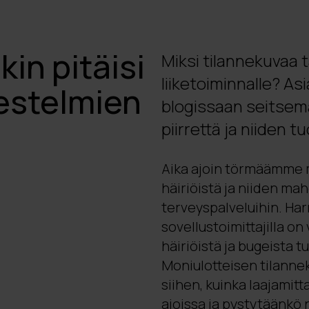
kin pitäisi
Miksi tilannekuvaa t
liiketoiminnalle? A
jestelmien
blogissaan seitsem
piirrettä ja niiden t
Aika ajoin törmäämme m
häiriöistä ja niiden mah
terveyspalveluihin. Harm
sovellustoimittajilla o
häiriöistä ja bugeista
Moniulotteisen tilanne
siihen, kuinka laajamitt
ajoissa ja pystytäänkö