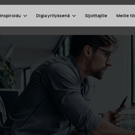
Inspiroidu
Digia yrityksenä
Sijoittajille
Meille tö