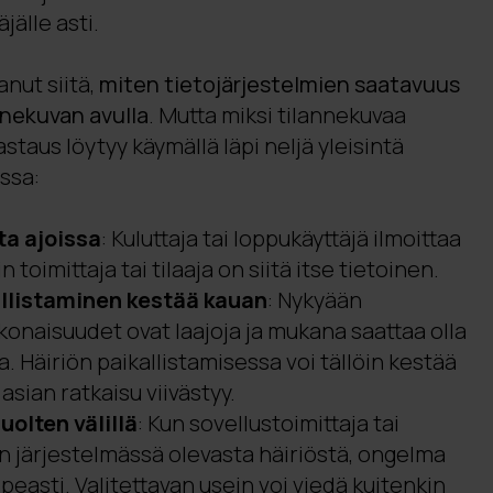
jälle asti.
anut siitä,
miten tietojärjestelmien saatavuus
nnekuvan avulla
. Mutta miksi tilannekuvaa
staus löytyy käymällä läpi neljä yleisintä
ssa:
ta ajoissa
: Kuluttaja tai loppukäyttäjä ilmoittaa
 toimittaja tai tilaaja on siitä itse tietoinen.
allistaminen kestää kauan
: Nykyään
konaisuudet ovat laajoja ja mukana saattaa olla
ia. Häiriön paikallistamisessa voi tällöin kestää
asian ratkaisu viivästyy.
uolten välillä
: Kun sovellustoimittaja tai
on järjestelmässä olevasta häiriöstä, ongelma
easti. Valitettavan usein voi viedä kuitenkin