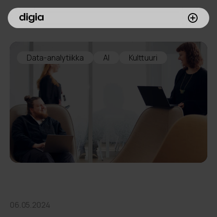
Palvelumme
Data-analytiikka
AI
Kulttuuri
Asiakkaamme
Inspiroidu
Digia yrityksenä
Sijoittajille
Meille töihin
06.05.2024