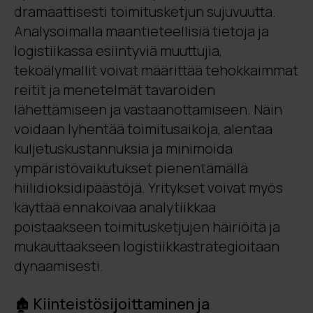
dramaattisesti toimitusketjun sujuvuutta.
Analysoimalla maantieteellisiä tietoja ja
logistiikassa esiintyviä muuttujia,
tekoälymallit voivat määrittää tehokkaimmat
reitit ja menetelmät tavaroiden
lähettämiseen ja vastaanottamiseen. Näin
voidaan lyhentää toimitusaikoja, alentaa
kuljetuskustannuksia ja minimoida
ympäristövaikutukset pienentämällä
hiilidioksidipäästöjä. Yritykset voivat myös
käyttää ennakoivaa analytiikkaa
poistaakseen toimitusketjujen häiriöitä ja
mukauttaakseen logistiikkastrategioitaan
dynaamisesti.
🏚️ Kiinteistösijoittaminen ja