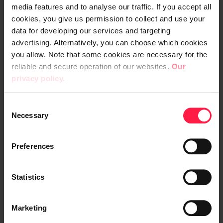
kartoitimme digialaisten ajatuksia
media features and to analyse our traffic. If you accept all
hybridityöskentelystä, toimiston roolista ja
cookies, you give us permission to collect and use your
toivotusta sijainnista. Kokonaisuus sisälsi
data for developing our services and targeting
myös strategisen arvioinnin siitä, kuinka
advertising. Alternatively, you can choose which cookies
you allow. Note that some cookies are necessary for the
hyvin mikäkin toimipaikka täyttää
reliable and secure operation of our websites.
Our
työmatkavaikutusten minimoinnin ja
privacy policy.
kestävyyden parantamisen kriteerit, samalla
kun se tukee toiminnallisia ja taloudellisia
C
tavoitteita.
Necessary
o
n
Lisäksi dataan perustuva lähestymistapa
s
Preferences
varmisti sen, että valittu sijainti ei ole vain
e
n
optimaalinen nykyisten työntekijätietojen ja
t
Statistics
liiketoiminnan tarpeiden perusteella, vaan
S
myös riittävän joustava vastaamaan tulevaa
e
kasvua ja muutoksia.
Marketing
l