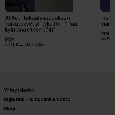
AI Act -tekoälysäädöksen
Tieto
vaikutukset yrityksille – "Pää
markk
kylmänä eteenpäin"
Pete L
BLOGI 
Digia
ARTIKKELI 01.07.2026
Yhteystiedot
Digia Hub - kumppaniverkosto
Blogi