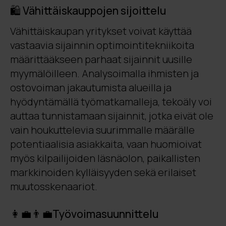
🛍️ Vähittäiskauppojen sijoittelu
Vähittäiskaupan yritykset voivat käyttää
vastaavia sijainnin optimointitekniikoita
määrittääkseen parhaat sijainnit uusille
myymälöilleen. Analysoimalla ihmisten ja
ostovoiman jakautumista alueilla ja
hyödyntämällä työmatkamalleja, tekoäly voi
auttaa tunnistamaan sijainnit, jotka eivät ole
vain houkuttelevia suurimmalle määrälle
potentiaalisia asiakkaita, vaan huomioivat
myös kilpailijoiden läsnäolon, paikallisten
markkinoiden kylläisyyden sekä erilaiset
muutosskenaariot.
👩‍💼👨‍💼Työvoimasuunnittelu