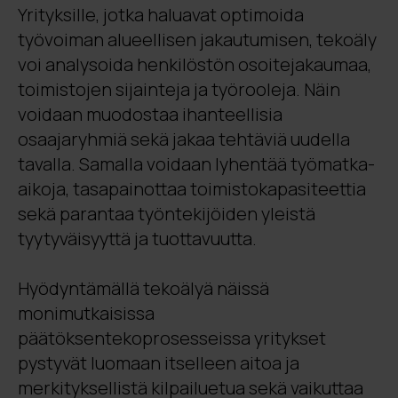
Yrityksille, jotka haluavat optimoida
työvoiman alueellisen jakautumisen, tekoäly
voi analysoida henkilöstön osoitejakaumaa,
toimistojen sijainteja ja työrooleja. Näin
voidaan muodostaa ihanteellisia
osaajaryhmiä sekä jakaa tehtäviä uudella
tavalla. Samalla voidaan lyhentää työmatka-
aikoja, tasapainottaa toimistokapasiteettia
sekä parantaa työntekijöiden yleistä
tyytyväisyyttä ja tuottavuutta.
Hyödyntämällä tekoälyä näissä
monimutkaisissa
päätöksentekoprosesseissa yritykset
pystyvät luomaan itselleen aitoa ja
merkityksellistä kilpailuetua sekä vaikuttaa