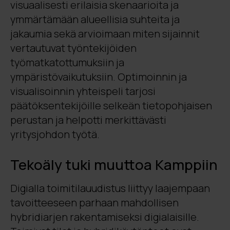
visuaalisesti erilaisia skenaarioita ja
ymmärtämään alueellisia suhteita ja
jakaumia sekä arvioimaan miten sijainnit
vertautuvat työntekijöiden
työmatkatottumuksiin ja
ympäristövaikutuksiin. Optimoinnin ja
visualisoinnin yhteispeli tarjosi
päätöksentekijöille selkeän tietopohjaisen
perustan ja helpotti merkittävästi
yritysjohdon työtä.
Tekoäly tuki muuttoa Kamppiin
Digialla toimitilauudistus liittyy laajempaan
tavoitteeseen parhaan mahdollisen
hybridiarjen rakentamiseksi digialaisille.