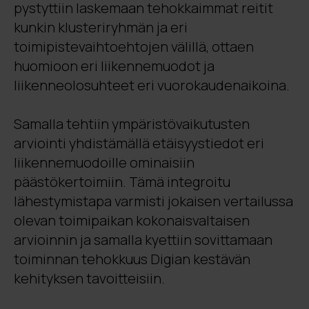
pystyttiin laskemaan tehokkaimmat reitit
kunkin klusteriryhmän ja eri
toimipistevaihtoehtojen välillä, ottaen
huomioon eri liikennemuodot ja
liikenneolosuhteet eri vuorokaudenaikoina.
Samalla tehtiin ympäristövaikutusten
arviointi yhdistämällä etäisyystiedot eri
liikennemuodoille ominaisiin
päästökertoimiin. Tämä integroitu
lähestymistapa varmisti jokaisen vertailussa
olevan toimipaikan kokonaisvaltaisen
arvioinnin ja samalla kyettiin sovittamaan
toiminnan tehokkuus Digian kestävän
kehityksen tavoitteisiin.