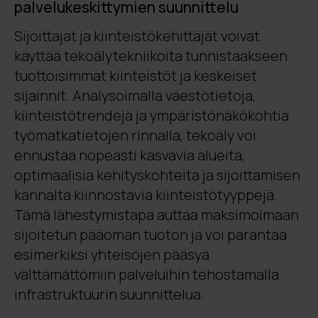
palvelukeskittymien suunnittelu
Sijoittajat ja kiinteistökehittäjät voivat
käyttää tekoälytekniikoita tunnistaakseen
tuottoisimmat kiinteistöt ja keskeiset
sijainnit. Analysoimalla väestötietoja,
kiinteistötrendejä ja ympäristönäkökohtia
työmatkatietojen rinnalla, tekoäly voi
ennustaa nopeasti kasvavia alueita,
optimaalisia kehityskohteita ja sijoittamisen
kannalta kiinnostavia kiinteistötyyppejä.
Tämä lähestymistapa auttaa maksimoimaan
sijoitetun pääoman tuoton ja voi parantaa
esimerkiksi yhteisöjen pääsyä
välttämättömiin palveluihin tehostamalla
infrastruktuurin suunnittelua.