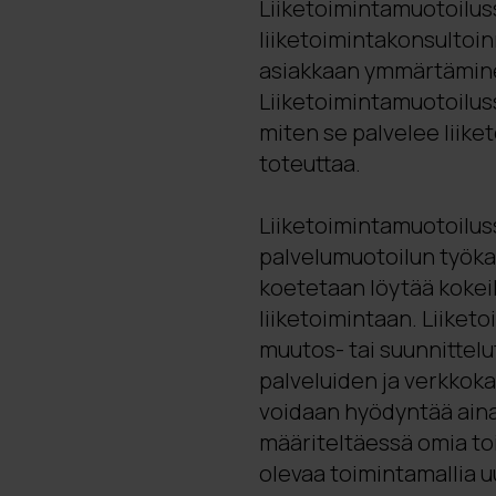
Liiketoimintamuotoilus
liiketoimintakonsultoinni
asiakkaan ymmärtämine
Liiketoimintamuotoiluss
miten se palvelee liiket
toteuttaa.
Liiketoimintamuotoilu
palvelumuotoilun työkal
koetetaan löytää kokeile
liiketoimintaan.
Liiket
muutos- tai suunnittelut
palveluiden ja verkkok
voidaan hyödyntää aina
määriteltäessä omia to
olevaa toimintamallia u