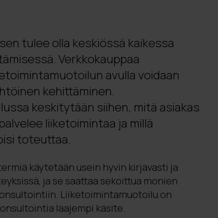
en tulee olla keskiössä kaikessa
ttämisessä. Verkkokauppaa
ketoimintamuotoilun avulla voidaan
htöinen kehittäminen.
lussa keskitytään siihen, mitä asiakas
alvelee liiketoimintaa ja millä
oisi toteuttaa.
ermiä käytetään usein hyvin kirjavasti ja
teyksissä, ja se saattaa sekoittua monien
onsultointiin. Liiketoimintamuotoilu on
onsultointia laajempi käsite.