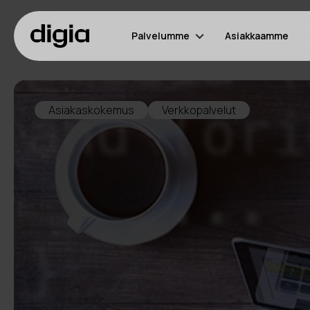
Palvelumme
Asiakkaamme
Asiakaskokemus
Verkkopalvelut