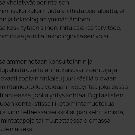
sa yhdistyvät perinteisen
n lisäksi kaksi muuta kriittistä osa-aluetta, eli
n ja teknologian ymmärtäminen.
a keskitytään siihen, mitä asiakas tarvitsee,
oimintaa ja millä teknologioilla sen voisi
ssa ammennetaan konsultoinnin ja
upakista useita eri ratkaisuvaihtoehtoja ja
vasti sopivin ratkaisu juuri käsillä olevaan
oimintamuotoilua voidaan hyödyntää jokaisessa
ilanteessa, jonka yritys kohtaa. Digitaalisten
aupan kontekstissa liiketoimintamuotoilua
 suunniteltaessa verkkokaupan kehittämistä,
imintatapoja tai muutettaessa olemassa
udenlaiseksi.