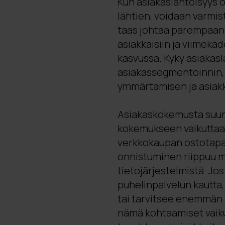
Kun asiakaslähtöisyys 
lähtien, voidaan varmis
taas johtaa parempaan a
asiakkaisiin ja viimek
kasvussa. Kyky asiakas
asiakassegmentoinnin, 
ymmärtämisen ja asiakk
Asiakaskokemusta suunn
kokemukseen vaikuttaa m
verkkokaupan ostotapa
onnistuminen riippuu m
tietojärjestelmistä. Jos
puhelinpalvelun kautta,
tai tarvitsee enemmän 
nämä kohtaamiset vaik