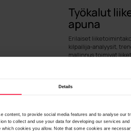
Työkalut lii
apuna
Erilaiset liiketoimintak
kilpailija-analyysit, tre
mallinnus
toimivat liik
varmistetaan kattava ti
muutoksesta, sekä suun
haasteisiin vastaamisek
Model Canvas, Value Pr
Details
tarkoituksessa hyvin.
Asiakasymmärryksen ko
 content, to provide social media features and to analyse our traf
toimivat erilaiset asia
on to collect and use your data for developing our services and 
mallinnustyökalut. Näm
e which cookies you allow. Note that some cookies are necessary