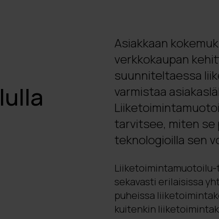
Asiakkaan kokemuks
verkkokaupan kehi
suunniteltaessa lii
lulla
varmistaa asiakaslä
Liiketoimintamuotoi
tarvitsee, miten se p
teknologioilla sen v
Liiketoimintamuotoilu-t
sekavasti erilaisissa yh
puheissa liiketoimintak
kuitenkin liiketoimintak