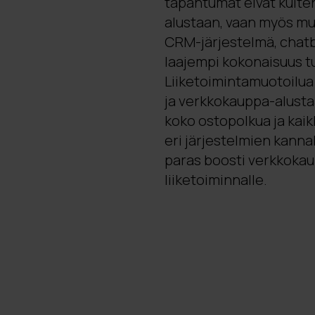
tapahtumat eivät kuite
alustaan, vaan myös mui
CRM-järjestelmä, chatbo
laajempi kokonaisuus t
Liiketoimintamuotoilua 
ja verkkokauppa-alusta
koko ostopolkua ja kai
eri järjestelmien kanna
paras boosti verkkokau
liiketoiminnalle.