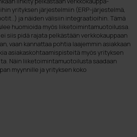
nkaan linkity pelkästään verkkokauppa-
hin yrityksen järjestelmiin (ERP-järjestelmä,
tit..) ja näiden välisiin integraatioihin. Tämä
ulee huomioida myös liiketoimintamuotoilussa.
ei siis pidä rajata pelkästään verkkokauppaan
an, vaan kannattaa pohtia laajemmin asiakkaan
kkia asiakaskohtaamispisteitä myös yrityksen
lta. Näin liiketoimintamuotoilusta saadaan
pan myynnille ja yrityksen koko