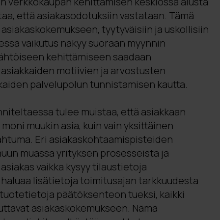
on verkkokaupan kehittämisen keskiössä alusta
taa, että asiakasodotuksiin vastataan. Tämä
siakaskokemukseen, tyytyväisiin ja uskollisiin
ädessä vaikutus näkyy suoraan myynnin
lähtöiseen kehittämiseen saadaan
asiakkaiden motiivien ja arvostusten
aiden palvelupolun tunnistamisen kautta.
iteltaessa tulee muistaa, että asiakkaan
oni muukin asia, kuin vain yksittäinen
htuma. Eri asiakaskohtaamispisteiden
uun muassa yrityksen prosesseista ja
 asiakas vaikka kysyy tilaustietoja
 haluaa lisätietoja toimitusajan tarkkuudesta
tuotetietoja päätöksenteon tueksi, kaikki
uttavat asiakaskokemukseen. Nämä