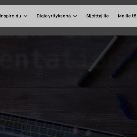
Inspiroidu
Digia yrityksenä
Sijoittajille
Meille tö