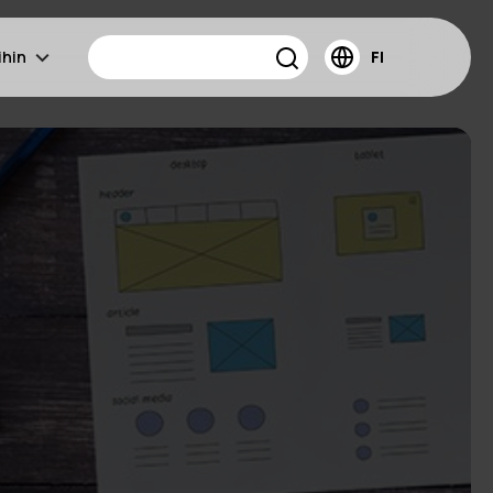
ihin
FI