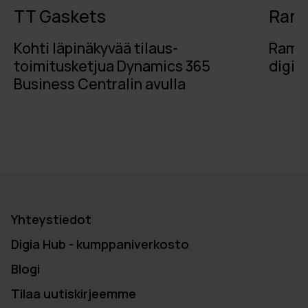
TT Gaskets
Rami
Kohti läpinäkyvää tilaus-
RamiS
toimitusketjua Dynamics 365
digit
Business Centralin avulla
Yhteystiedot
Digia Hub - kumppaniverkosto
Blogi
Tilaa uutiskirjeemme