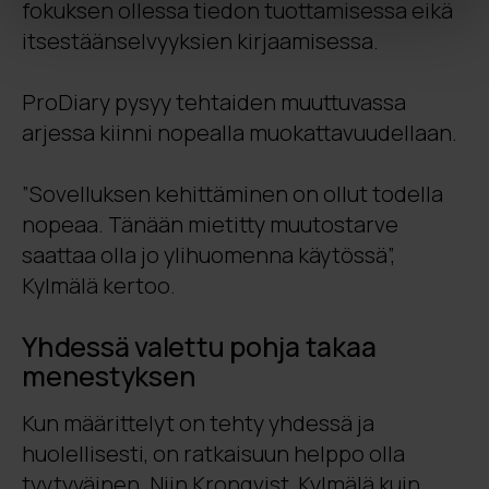
fokuksen ollessa tiedon tuottamisessa eikä
itsestäänselvyyksien kirjaamisessa.
ProDiary pysyy tehtaiden muuttuvassa
arjessa kiinni nopealla muokattavuudellaan.
”Sovelluksen kehittäminen on ollut todella
nopeaa. Tänään mietitty muutostarve
saattaa olla jo ylihuomenna käytössä”,
Kylmälä kertoo.
Yhdessä valettu pohja takaa
menestyksen
Kun määrittelyt on tehty yhdessä ja
huolellisesti, on ratkaisuun helppo olla
tyytyväinen. Niin Kronqvist, Kylmälä kuin