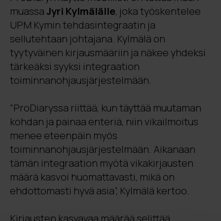
muassa
Jyri Kylmälälle
, joka työskentelee
UPM Kymin tehdasintegraatin ja
sellutehtaan johtajana. Kylmälä on
tyytyväinen kirjausmääriin ja näkee yhdeksi
tärkeäksi syyksi integraation
toiminnanohjausjärjestelmään.
”ProDiaryssa riittää, kun täyttää muutaman
kohdan ja painaa enteriä, niin vikailmoitus
menee eteenpäin myös
toiminnanohjausjärjestelmään. Aikanaan
tämän integraation myötä vikakirjausten
määrä kasvoi huomattavasti, mikä on
ehdottomasti hyvä asia”, Kylmälä kertoo.
Kirjausten kasvavaa määrää selittää