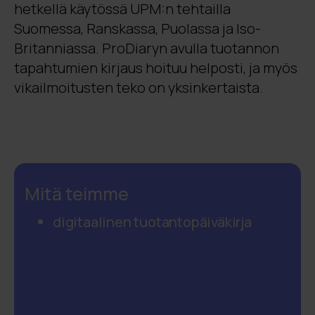
hetkellä käytössä UPM:n tehtailla
Suomessa, Ranskassa, Puolassa ja Iso-
Britanniassa. ProDiaryn avulla tuotannon
tapahtumien kirjaus hoituu helposti, ja myös
vikailmoitusten teko on yksinkertaista.
Mitä teimme
digitaalinen tuotantopäiväkirja