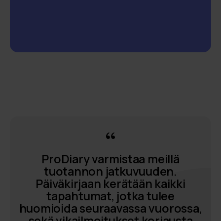
ProDiary varmistaa meillä
tuotannon jatkuvuuden.
Päiväkirjaan kerätään kaikki
tapahtumat, jotka tulee
huomioida seuraavassa vuorossa,
sekä vikailmoitukset korjausta