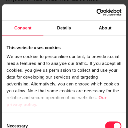
Kylmälän mielestä myös sovelluksen
helppokäyttöisyys.
Consent
Details
About
”ProDiary on helppo ja nopea, ja
käyttöliittymä on yksinkertainen.
Käyttökynnyksen on oltava matala, sillä
This website uses cookies
meilläkin työntekijöiden ikähaarukka on
We use cookies to personalise content, to provide social
laaja. Siinä tämä sovellus on onnistunut.”
media features and to analyse our traffic. If you accept all
cookies, you give us permission to collect and use your
ProDiary myös kumppanien apuna
data for developing our services and targeting
advertising. Alternatively, you can choose which cookies
ProDiaryn etuna on helppo ja nopea
you allow. Note that some cookies are necessary for the
räätälöitävyys, jonka ansiosta se on
reliable and secure operation of our websites.
Our
privacy policy.
soveltunut monipuolisesti eri
tehdasympäristöjen käyttöön. Raumalla
C
ProDiarya käyttää UPM:n oman väen lisäksi
Necessary
o