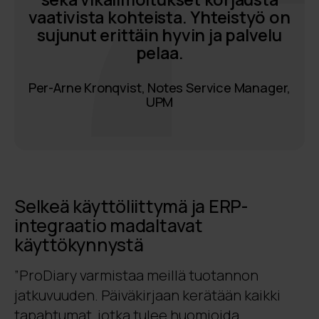
vaativista kohteista. Yhteistyö on
sujunut erittäin hyvin ja palvelu
pelaa.
Per-Arne Kronqvist, Notes Service Manager,
UPM
Selkeä käyttöliittymä ja ERP-
integraatio madaltavat
käyttökynnystä
”ProDiary varmistaa meillä tuotannon
jatkuvuuden. Päiväkirjaan kerätään kaikki
tapahtumat, jotka tulee huomioida