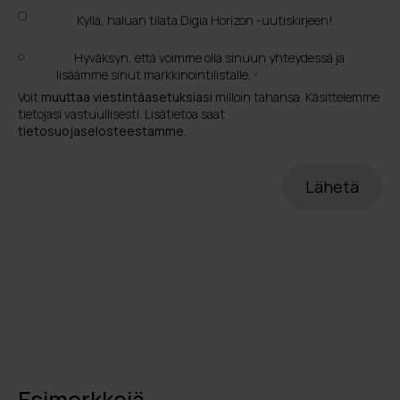
Kyllä, haluan tilata Digia Horizon -uutiskirjeen!
Hyväksyn, että voimme olla sinuun yhteydessä ja
lisäämme sinut markkinointilistalle.
*
Voit
muuttaa viestintäasetuksiasi
milloin tahansa. Käsittelemme
tietojasi vastuullisesti. Lisätietoa saat
tietosuojaselosteestamme
.
Esimerkkejä