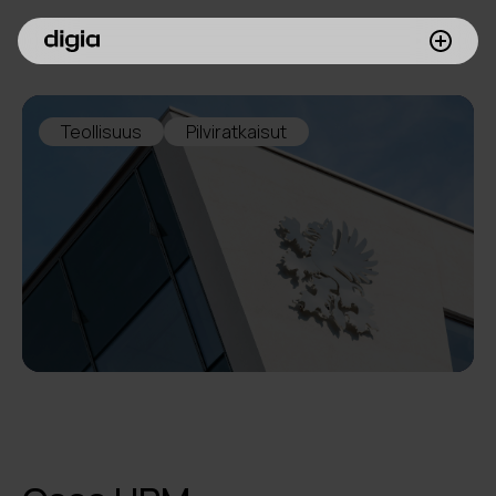
Palvelumme
Teollisuus
Pilviratkaisut
Asiakkaamme
Inspiroidu
Digia yrityksenä
Sijoittajille
Meille töihin