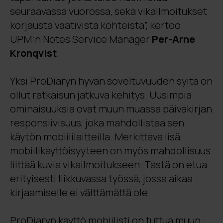
seuraavassa vuorossa, sekä vikailmoitukset
korjausta vaativista kohteista”, kertoo
UPM:n Notes Service Manager
Per-Arne
Kronqvist
.
Yksi ProDiaryn hyvän soveltuvuuden syitä on
ollut ratkaisun jatkuva kehitys. Uusimpia
ominaisuuksia ovat muun muassa päiväkirjan
responsiivisuus, joka mahdollistaa sen
käytön mobiililaitteilla. Merkittävä lisä
mobiilikäyttöisyyteen on myös mahdollisuus
liittää kuvia vikailmoitukseen. Tästä on etua
erityisesti liikkuvassa työssä, jossa aikaa
kirjaamiselle ei välttämättä ole.
ProDiaryn käyttö mobiilisti on tuttua muun