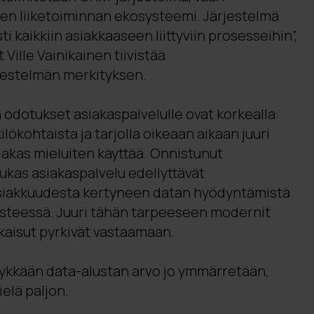
n liiketoiminnan ekosysteemi. Järjestelmä
ti kaikkiin asiakkaaseen liittyviin prosesseihin”,
Ville Vainikainen tiivistää
jestelmän merkityksen.
odotukset asiakaspalvelulle ovat korkealla:
lökohtaista ja tarjolla oikeaan aikaan juuri
siakas mieluiten käyttää. Onnistunut
ukas asiakaspalvelu edellyttävät
asiakkuudesta kertyneen datan hyödyntämistä
steessä. Juuri tähän tarpeeseen modernit
kaisut pyrkivät vastaamaan.
ykkään data-alustan arvo jo ymmärretään,
ielä paljon.