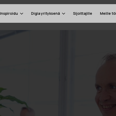
Inspiroidu
Digia yrityksenä
Sijoittajille
Meille tö