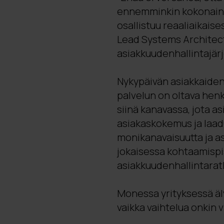
ennemminkin kokonaine
osallistuu reaaliaikaises
Lead Systems Architect 
asiakkuudenhallintajär
Nykypäivän asiakkaiden 
palvelun on oltava henki
siinä kanavassa, jota a
asiakaskokemus ja laad
monikanavaisuutta ja 
jokaisessa kohtaamispi
asiakkuudenhallintarat
Monessa yrityksessä äl
vaikka vaihtelua onkin v