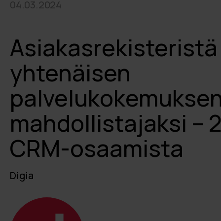
04.03.2024
Asiakasrekisteristä
yhtenäisen
palvelukokemukse
mahdollistajaksi – 
CRM-osaamista
Digia