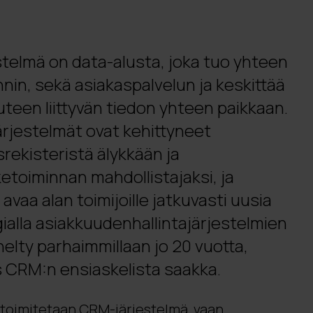
telmä on data-alusta, joka tuo yhteen
nin, sekä asiakaspalvelun ja keskittää
uteen liittyvän tiedon yhteen paikkaan.
rjestelmät ovat kehittyneet
rekisteristä älykkään ja
ketoiminnan mahdollistajaksi, ja
avaa alan toimijoille jatkuvasti uusia
gialla asiakkuudenhallintajärjestelmien
elty parhaimmillaan jo 20 vuotta,
 CRM:n ensiaskelista saakka.
ä toimitetaan CRM-järjestelmä, vaan