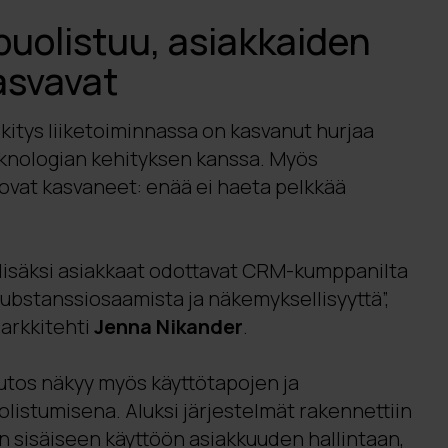
uolistuu, asiakkaiden
asvavat
itys liiketoiminnassa on kasvanut hurjaa
eknologian kehityksen kanssa. Myös
ovat kasvaneet: enää ei haeta pelkkää
isäksi asiakkaat odottavat CRM-kumppanilta
ubstanssiosaamista ja näkemyksellisyyttä”,
 arkkitehti
Jenna Nikander
.
utos näkyy myös käyttötapojen ja
listumisena. Aluksi järjestelmät rakennettiin
n sisäiseen käyttöön asiakkuuden hallintaan,