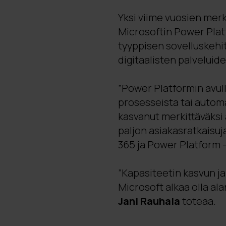
Yksi viime vuosien merk
Microsoftin Power Plat
tyyppisen sovelluskehi
digitaalisten palvelui
”Power Platformin avull
prosesseista tai autom
kasvanut merkittäväksi
paljon asiakasratkaisuj
365 ja Power Platform -
”Kapasiteetin kasvun j
Microsoft alkaa olla ala
Jani Rauhala
toteaa.