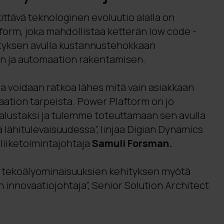
ittävä teknologinen evoluutio alalla on
form, joka mahdollistaa ketterän low code -
tyksen avulla kustannustehokkaan
den ja automaation rakentamisen.
a voidaan ratkoa lähes mitä vain asiakkaan
aation tarpeista. Power Plaftorm on jo
 alustaksi ja tulemme toteuttamaan sen avulla
a lähitulevaisuudessa”, linjaa Digian Dynamics
liiketoimintajohtaja
Samuli Forsman.
a tekoälyominaisuuksien kehityksen myötä
n innovaatiojohtaja”, Senior Solution Architect