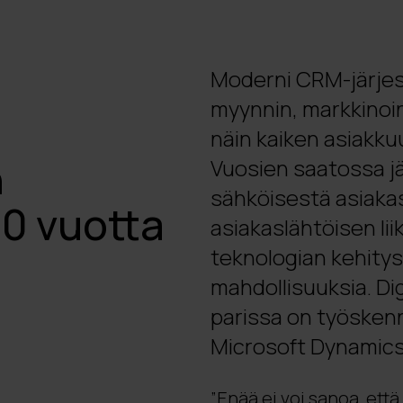
Moderni CRM-järjes
myynnin, markkinoin
näin kaiken asiakku
n
Vuosien saatossa jä
sähköisestä asiakas
20 vuotta
asiakaslähtöisen lii
teknologian kehitys 
mahdollisuuksia. Di
parissa on työskenn
Microsoft Dynamics
”Enää ei voi sanoa, ett