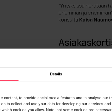
”Yrityksissä herätään
enemmän ja enemmän”, 
konsultti
Kaisa Naumo
Asiakaskorti
asiakaskoke
CRM-järjestelmien kehi
tarve oli nimenomaan ke
Details
luvun pilvimurroksen m
hoitaa järjestelmän sisä
erilaisia myynnin, mark
 content, to provide social media features and to analyse our traf
on to collect and use your data for developing our services and 
”On yrityksiä, joissa ol
e which cookies you allow. Note that some cookies are necessary