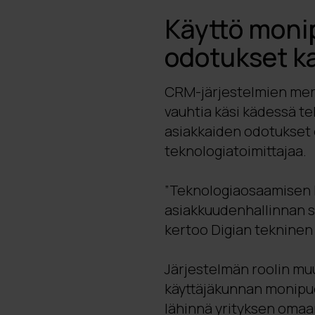
Käyttö monip
odotukset k
CRM-järjestelmien merk
vauhtia käsi kädessä t
asiakkaiden odotukset 
teknologiatoimittajaa.
”Teknologiaosaamisen l
asiakkuudenhallinnan s
kertoo Digian tekninen
Järjestelmän roolin mu
käyttäjäkunnan monipuo
lähinnä yrityksen omaa