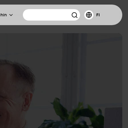
ihin
FI