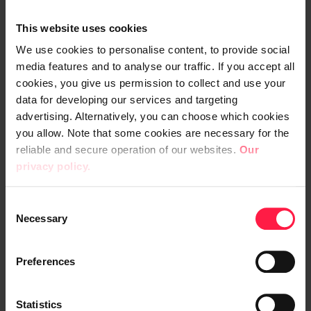
rahoitusta tekoälyn hyödyntämiseen.
This website uses cookies
We use cookies to personalise content, to provide social
Vain kolmessa prosentissa johto on erittäin
media features and to analyse our traffic. If you accept all
sitoutunut ja myöntänyt riittävästi
cookies, you give us permission to collect and use your
rahoitusta.
data for developing our services and targeting
advertising. Alternatively, you can choose which cookies
you allow. Note that some cookies are necessary for the
reliable and secure operation of our websites.
Our
– Jos johto ei näytä suuntaa ja osoita
privacy policy.
resursseja, työntekijöiden on vaikea lähteä
edistämään tekoälyn käyttöä. Se jää
C
yksittäisten kokeilujen asteelle, Juppo
Necessary
o
muistuttaa.
n
s
Preferences
e
Toisaalta kartoituksessa havaittiin noin
n
yhdeksän prosentin etujoukko, joka menee
t
Statistics