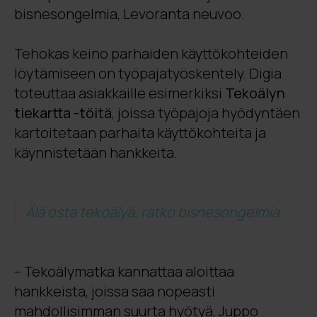
bisnesongelmia, Levoranta neuvoo.
Tehokas keino parhaiden käyttökohteiden
löytämiseen on työpajatyöskentely. Digia
toteuttaa asiakkaille esimerkiksi
Tekoälyn
tiekartta -töitä
, joissa työpajoja hyödyntäen
kartoitetaan parhaita käyttökohteita ja
käynnistetään hankkeita.
Älä osta tekoälyä, ratko bisnesongelmia.
– Tekoälymatka kannattaa aloittaa
hankkeista, joissa saa nopeasti
mahdollisimman suurta hyötyä, Juppo