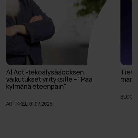
AI Act -tekoälysäädöksen
Tieto
vaikutukset yrityksille – "Pää
markk
kylmänä eteenpäin"
BLOGI 
ARTIKKELI 01.07.2026