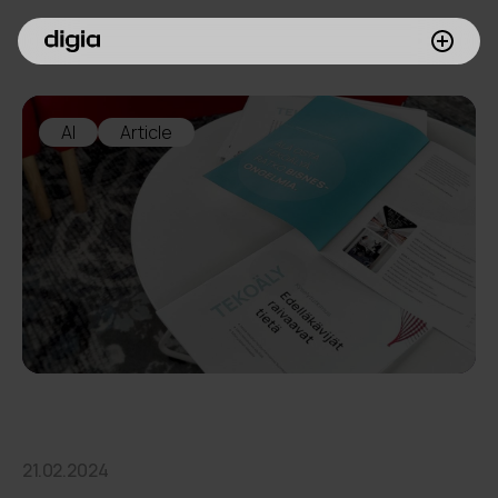
Palvelumme
AI
Article
Asiakkaamme
Inspiroidu
Digia yrityksenä
Sijoittajille
Meille töihin
21.02.2024