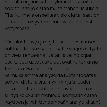
Samalla organisaation ylemmillä tasoilla
selvitellään jo datan muita mahdollisuuksia.
Tita Nurmella on selkeä visio digitalisaation
ja datalähtöisyyden seuraavista vaiheista
yrityksessä.
”Datalähtöisyys ja digitalisaatio ovat myös
kulttuurillisesti suuria muutoksia, joten työtä
on vielä tehtävänä. Datan ja teknologian
osalta seuraavat askeleet ovat kuitenkin jo
tiedossa. Haluamme kehittää
valmiuksiamme analysoida tuotantodataa
sekä yhdistellä sitä myynnin ja talouden
dataan. Pitkän tähtäimen tavoitteena on
siirtyä koko ajan monipuolisempaan datan
käyttöön ja kehittyneempään analytiikkaan”,