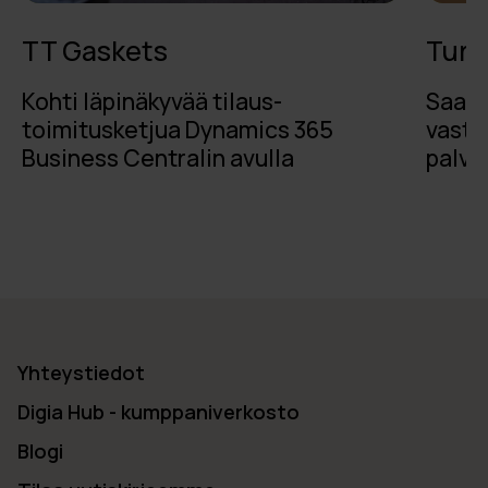
TT Gaskets
Turk
Kohti läpinäkyvää tilaus-
Saavu
toimitusketjua Dynamics 365
vastu
Business Centralin avulla
palve
Yhteystiedot
Digia Hub - kumppaniverkosto
Blogi