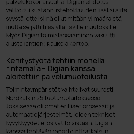
palvelukokonaisuutta. Digian ehdotus
valikoitui kustannustehokkuuden lisäksi siitä
syystä, ettei siinä ollut mitään ylimääräistä,
mutta se jätti tilaa yllättäville muutoksille.
Myös Digian toimialaosaaminen vakuutti
alusta lähtien”, Kaukola kertoo.
Kehitystyötä tehtiin monella
rintamalla – Digian kanssa
aloitettiin palvelumuotoilusta
Toimintaympäristöt vaihtelivat suuresti
Nordkalkin 25 tuotantolaitoksessa.
Jokaisessa oli omat erilliset prosessit ja
automaatiojärjestelmät, joiden tekniset
kyvykkyydet erosivat toisistaan. Digian
kanssa tehtävän raportointiratkaisun