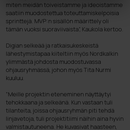
miten meidän toiveistamme ja ideoistamme
saatiin muodostettua toteuttamiskelpoisia
sprinttejä. MVP:n sisällön määrittely oli
tämän vuoksi suoraviivaista”, Kaukola kertoo.
Digian selkeää ja ratkaisukeskeistä
lähestymistapaa kiiteltiin myös Nordkalkin
ylimmästä johdosta muodostuvassa
ohjausryhmässä, johon myös Tita Nurmi
kuuluu.
”Meille projektin eteneminen näyttäytyi
tehokkaana ja selkeänä. Kun vastaan tuli
tilanteita, joissa ohjausryhmän piti tehdä
linjavetoja, tuli projektitiimi näihin aina hyvin
valmistautuneena. He kuvasivat haasteen,