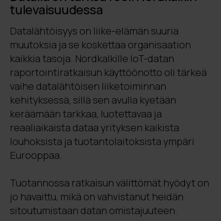
tulevaisuudessa
Datalähtöisyys on liike-elämän suuria
muutoksia ja se koskettaa organisaation
kaikkia tasoja. Nordkalkille IoT-datan
raportointiratkaisun käyttöönotto oli tärkeä
vaihe datalähtöisen liiketoiminnan
kehityksessä, sillä sen avulla kyetään
keräämään tarkkaa, luotettavaa ja
reaaliaikaista dataa yrityksen kaikista
louhoksista ja tuotantolaitoksista ympäri
Eurooppaa.
Tuotannossa ratkaisun välittömät hyödyt on
jo havaittu, mikä on vahvistanut heidän
sitoutumistaan datan omistajuuteen.