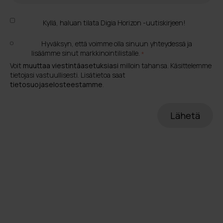
Kyllä, haluan tilata Digia Horizon -uutiskirjeen!
Hyväksyn, että voimme olla sinuun yhteydessä ja
lisäämme sinut markkinointilistalle.
*
Voit
muuttaa viestintäasetuksiasi
milloin tahansa. Käsittelemme
tietojasi vastuullisesti. Lisätietoa saat
tietosuojaselosteestamme
.