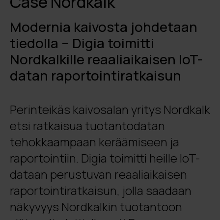
Case Nordkalk
Modernia kaivosta johdetaan
tiedolla – Digia toimitti
Nordkalkille reaaliaikaisen IoT-
datan raportointiratkaisun
Perinteikäs kaivosalan yritys Nordkalk
etsi ratkaisua tuotantodatan
tehokkaampaan keräämiseen ja
raportointiin. Digia toimitti heille IoT-
dataan perustuvan reaaliaikaisen
raportointiratkaisun, jolla saadaan
näkyvyys Nordkalkin tuotantoon