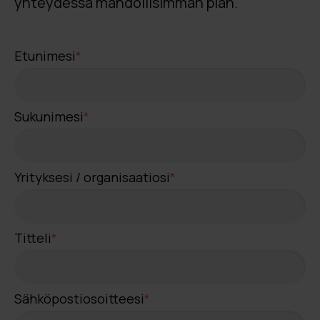
yhteydessä mahdollisimman pian.
Etunimesi
*
Sukunimesi
*
Yrityksesi / organisaatiosi
*
Titteli
*
Sähköpostiosoitteesi
*