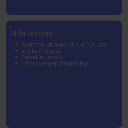
Millä teimme
Avoimen lähdekoodin IoT-alusta
IoT-teknologiat
Palvelumuotoilu
Ketterä ohjelmistokehitys