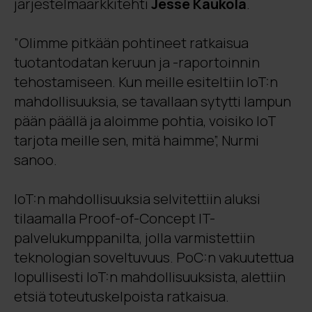
järjestelmäarkkitehti
Jesse Kaukola
.
”Olimme pitkään pohtineet ratkaisua
tuotantodatan keruun ja -raportoinnin
tehostamiseen. Kun meille esiteltiin IoT:n
mahdollisuuksia, se tavallaan sytytti lampun
pään päällä ja aloimme pohtia, voisiko IoT
tarjota meille sen, mitä haimme”, Nurmi
sanoo.
IoT:n mahdollisuuksia selvitettiin aluksi
tilaamalla Proof-of-Concept IT-
palvelukumppanilta, jolla varmistettiin
teknologian soveltuvuus. PoC:n vakuutettua
lopullisesti IoT:n mahdollisuuksista, alettiin
etsiä toteutuskelpoista ratkaisua.