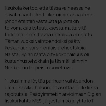
Kaukola kertoo, että tässä vaiheessa he
olivat määritelleet liiketoimintahaasteen,
johon etsittiin vastausta ja joitakin
toivomuksia toteutuksesta, mutta sitä
tarkemmin etsittävää ratkaisua ei rajattu.
Tämän vuoksi vaihtoehdoiksi päätyi
keskenään varsin erilaisia ehdotuksia.
Näistä Digian räätälöity kokonaisuus oli
kustannustehokkain ja täsmällisimmin
Nordkalkin tarpeisiin soveltuva.
”Halusimme löytää parhaan vaihtoehdon,
emmekä siksi halunneet asettaa niille liikaa
rajoituksia. Päädyimmekin arvioimaan Digian
lisäksi kahta MES-järjestelmää ja yhtä IoT-