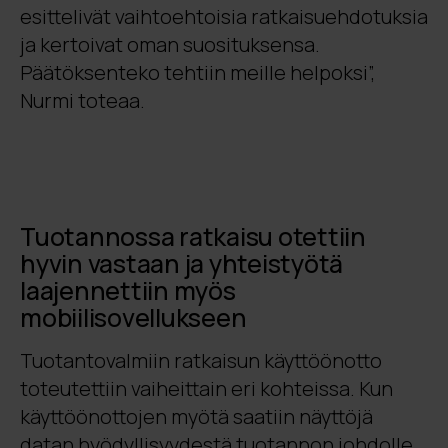
esittelivät vaihtoehtoisia ratkaisuehdotuksia
ja kertoivat oman suosituksensa.
Päätöksenteko tehtiin meille helpoksi”,
Nurmi toteaa.
Tuotannossa ratkaisu otettiin
hyvin vastaan ja yhteistyötä
laajennettiin myös
mobiilisovellukseen
Tuotantovalmiin ratkaisun käyttöönotto
toteutettiin vaiheittain eri kohteissa. Kun
käyttöönottojen myötä saatiin näyttöjä
datan hyödyllisyydestä tuotannon johdolle,