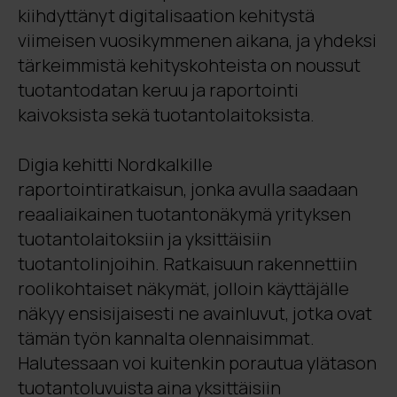
kiihdyttänyt digitalisaation kehitystä
viimeisen vuosikymmenen aikana, ja yhdeksi
tärkeimmistä kehityskohteista on noussut
tuotantodatan keruu ja raportointi
kaivoksista sekä tuotantolaitoksista.
Digia kehitti Nordkalkille
raportointiratkaisun, jonka avulla saadaan
reaaliaikainen tuotantonäkymä yrityksen
tuotantolaitoksiin ja yksittäisiin
tuotantolinjoihin. Ratkaisuun rakennettiin
roolikohtaiset näkymät, jolloin käyttäjälle
näkyy ensisijaisesti ne avainluvut, jotka ovat
tämän työn kannalta olennaisimmat.
Halutessaan voi kuitenkin porautua ylätason
tuotantoluvuista aina yksittäisiin