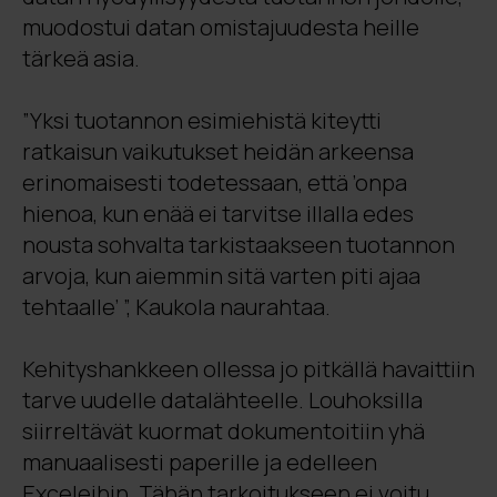
muodostui datan omistajuudesta heille
tärkeä asia.
”Yksi tuotannon esimiehistä kiteytti
ratkaisun vaikutukset heidän arkeensa
erinomaisesti todetessaan, että ’onpa
hienoa, kun enää ei tarvitse illalla edes
nousta sohvalta tarkistaakseen tuotannon
arvoja, kun aiemmin sitä varten piti ajaa
tehtaalle’ ”, Kaukola naurahtaa.
Kehityshankkeen ollessa jo pitkällä havaittiin
tarve uudelle datalähteelle. Louhoksilla
siirreltävät kuormat dokumentoitiin yhä
manuaalisesti paperille ja edelleen
Exceleihin. Tähän tarkoitukseen ei voitu