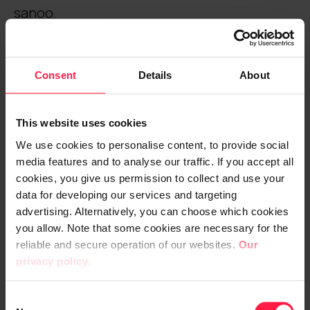
sanoo.
Ratkaisu kehitettiin ketteriä
Consent
Details
About
työskentelytapoja noudattaen
This website uses cookies
Ratkaisu toteutettiin ketterää Scrum-
viitekehystä noudattaen. Kaukola toimi
We use cookies to personalise content, to provide social
media features and to analyse our traffic. If you accept all
yhteistyössä Nordkalkin teknisenä
cookies, you give us permission to collect and use your
tuoteomistajana, jonka lisäksi hankkeessa
data for developing our services and targeting
oli erillinen projektipäällikkö, joka toimi
advertising. Alternatively, you can choose which cookies
käyttäjien ja muiden sidosryhmien
you allow. Note that some cookies are necessary for the
edustajana.
reliable and secure operation of our websites.
Our
privacy policy.
Digian tiimi toimi tiiviissä yhteistyössä
Nordkalkin projektitiimin sekä heidän
C