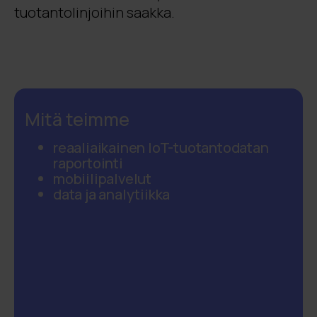
tuotantolinjoihin saakka.
Mitä teimme
reaaliaikainen IoT-tuotantodatan
raportointi
mobiilipalvelut
data ja analytiikka