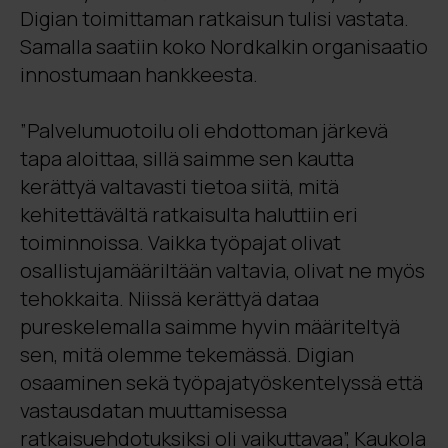
Digian toimittaman ratkaisun tulisi vastata.
Samalla saatiin koko Nordkalkin organisaatio
innostumaan hankkeesta.
”Palvelumuotoilu oli ehdottoman järkevä
tapa aloittaa, sillä saimme sen kautta
kerättyä valtavasti tietoa siitä, mitä
kehitettävältä ratkaisulta haluttiin eri
toiminnoissa. Vaikka työpajat olivat
osallistujamääriltään valtavia, olivat ne myös
tehokkaita. Niissä kerättyä dataa
pureskelemalla saimme hyvin määriteltyä
sen, mitä olemme tekemässä. Digian
osaaminen sekä työpajatyöskentelyssä että
vastausdatan muuttamisessa
ratkaisuehdotuksiksi oli vaikuttavaa”, Kaukola