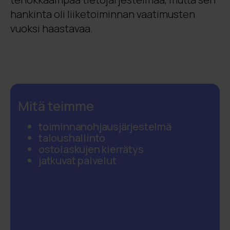
hankinta oli liiketoiminnan vaatimusten
vuoksi haastavaa.
Mitä teimme
toiminnanohjausjärjestelmä
taloushallinto
ostolaskujen kierrätys
jatkuvat palvelut