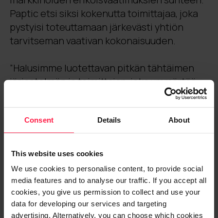
Paptic etsi siksi kokenutta toimittajaa, joka
pystyisi toteuttamaan järkevästi yhtiön
tarvitseman vaativan kokonaisuuden.
”Halusimme luotettavan pitkän tähtäimen
järjestelmän ja toimittajan, joka ymmärtää
paperiteollisuuden kauppaa sekä talousalan
vaatimuksia Euroopassa”, kertoo Papticin
Consent
Details
About
digitalisaatiosta ja tietojärjestelmistä
vastaava
Joonas Lahtiharju
.
This website uses cookies
Oikeanlaisen toimittajan löytäminen oli
We use cookies to personalise content, to provide social
haastavaa, mutta lopulta Digia esitti
media features and to analyse our traffic. If you accept all
Papticille erinomaisesti sopivan ratkaisun.
cookies, you give us permission to collect and use your
Se perustuu Microsoft Dynamics 365
data for developing our services and targeting
Business Central -ohjelmistoon, jolla
advertising. Alternatively, you can choose which cookies