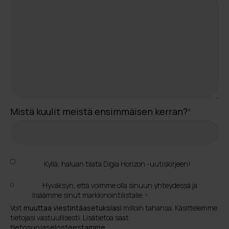
Mistä kuulit meistä ensimmäisen kerran?
*
Kyllä, haluan tilata Digia Horizon -uutiskirjeen!
Hyväksyn, että voimme olla sinuun yhteydessä ja
lisäämme sinut markkinointilistalle.
*
Voit
muuttaa viestintäasetuksiasi
milloin tahansa. Käsittelemme
tietojasi vastuullisesti. Lisätietoa saat
tietosuojaselosteestamme
.