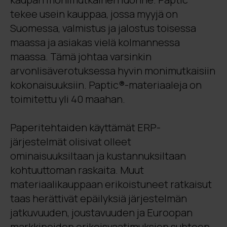
tekee usein kauppaa, jossa myyjä on
Suomessa, valmistus ja jalostus toisessa
maassa ja asiakas vielä kolmannessa
maassa. Tämä johtaa varsinkin
arvonlisäverotuksessa hyvin monimutkaisiin
kokonaisuuksiin. Paptic®-materiaaleja on
toimitettu yli 40 maahan.
Paperitehtaiden käyttämät ERP-
järjestelmät olisivat olleet
ominaisuuksiltaan ja kustannuksiltaan
kohtuuttoman raskaita. Muut
materiaalikauppaan erikoistuneet ratkaisut
taas herättivät epäilyksiä järjestelmän
jatkuvuuden, joustavuuden ja Euroopan
markkinoiden erikoisvaatimuksien suhteen.