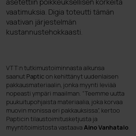
asetettiin poikkeuksellisen korkeita
vaatimuksia. Digia toteutti tämän
vaativan järjestelmän
kustannustehokkaasti.
VTT:n tutkimustoiminnasta alkunsa
saanut
Paptic
on kehittänyt uudenlaisen
pakkausmateriaalin, jonka myynti leviää
nopeasti ympäri maailman. ”Teemme uutta
puukuitupohjaista materiaalia, joka korvaa
muovin monissa eri pakkauksissa”, kertoo
Papticin tilaustoimitusketjusta ja
myyntitoimistosta vastaava
Aino Vanhatalo
.