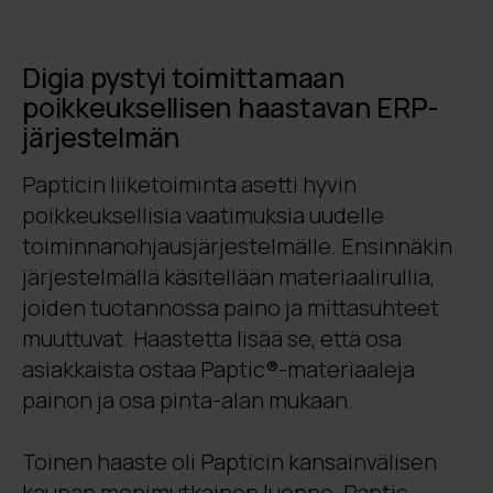
Digia pystyi toimittamaan
poikkeuksellisen haastavan ERP-
järjestelmän
Papticin liiketoiminta asetti hyvin
poikkeuksellisia vaatimuksia uudelle
toiminnanohjausjärjestelmälle. Ensinnäkin
järjestelmällä käsitellään materiaalirullia,
joiden tuotannossa paino ja mittasuhteet
muuttuvat. Haastetta lisää se, että osa
asiakkaista ostaa Paptic®-materiaaleja
painon ja osa pinta-alan mukaan.
Toinen haaste oli Papticin kansainvälisen
kaupan monimutkainen luonne. Paptic