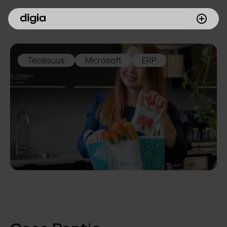
Palvelumme
Teollisuus
Microsoft
ERP
Asiakkaamme
Inspiroidu
Digia yrityksenä
Sijoittajille
Meille töihin