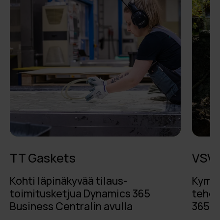
TT Gaskets
VSV-
Kohti läpinäkyvää tilaus-
Kymme
toimitusketjua Dynamics 365
tehok
Business Centralin avulla
365:ll