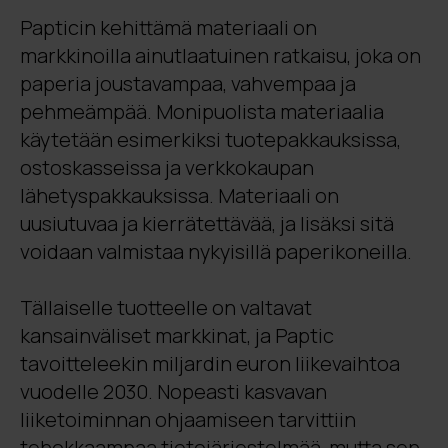
Papticin kehittämä materiaali on
markkinoilla ainutlaatuinen ratkaisu, joka on
paperia joustavampaa, vahvempaa ja
pehmeämpää. Monipuolista materiaalia
käytetään esimerkiksi tuotepakkauksissa,
ostoskasseissa ja verkkokaupan
lähetyspakkauksissa. Materiaali on
uusiutuvaa ja kierrätettävää, ja lisäksi sitä
voidaan valmistaa nykyisillä paperikoneilla.
Tällaiselle tuotteelle on valtavat
kansainväliset markkinat, ja Paptic
tavoitteleekin miljardin euron liikevaihtoa
vuodelle 2030. Nopeasti kasvavan
liiketoiminnan ohjaamiseen tarvittiin
tehokkaampaa tietojärjestelmää, mutta sen