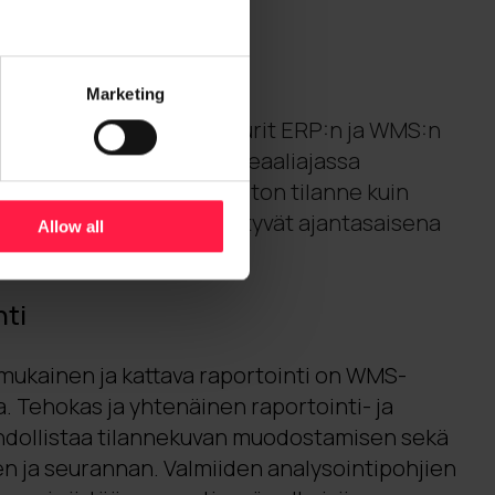
 tiedot helposti.
tiedonkulku
Marketing
 kaikki keinotekoiset muurit ERP:n ja WMS:n
loin kaikki ERP:n tieto on reaaliajassa
Niin reaaliaikainen varaston tilanne kuin
itoimitusten käsittely löytyvät ajantasaisena
Allow all
nti
 mukainen ja kattava raportointi on WMS-
. Tehokas ja yhtenäinen raportointi- ja
hdollistaa tilannekuvan muodostamisen sekä
 ja seurannan. Valmiiden analysointipohjien