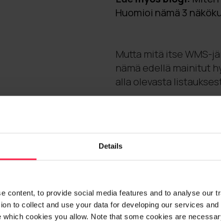
Huomioi nämä 3 näkök
Mutta mitä itse WMS-jär
nämä edellä mainitut 
alla olevasta listaukses
Hyvän WMS-
ominaisuuks
Details
1. Yhtenevät perus
Toimivassa WMS:ssä sam
 content, to provide social media features and to analyse our traf
eikä se vaadi manuaalist
on to collect and use your data for developing our services and 
tarvitse tällöin miettiä
e which cookies you allow. Note that some cookies are necessary