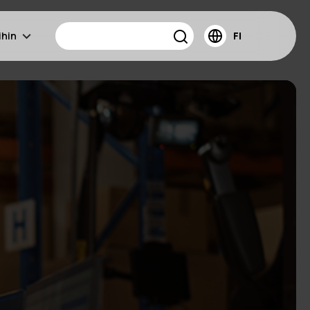
ihin
FI