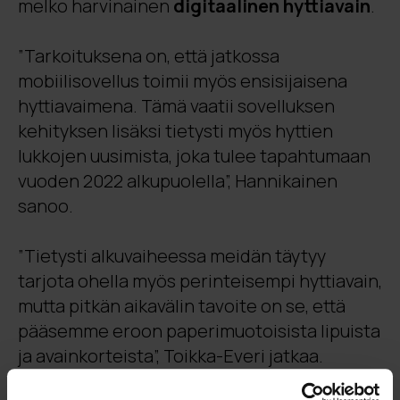
melko harvinainen
digitaalinen hyttiavain
.
”Tarkoituksena on, että jatkossa
mobiilisovellus toimii myös ensisijaisena
hyttiavaimena. Tämä vaatii sovelluksen
kehityksen lisäksi tietysti myös hyttien
lukkojen uusimista, joka tulee tapahtumaan
vuoden 2022 alkupuolella”, Hannikainen
sanoo.
”Tietysti alkuvaiheessa meidän täytyy
tarjota ohella myös perinteisempi hyttiavain,
mutta pitkän aikavälin tavoite on se, että
pääsemme eroon paperimuotoisista lipuista
ja avainkorteista”, Toikka-Everi jatkaa.