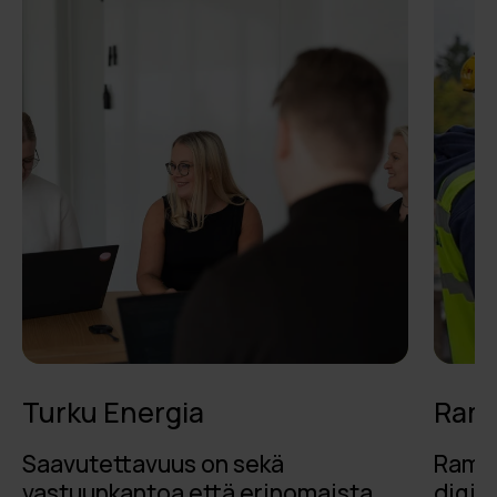
Turku Energia
Rami
Saavutettavuus on sekä
RamiS
vastuunkantoa että erinomaista
digit