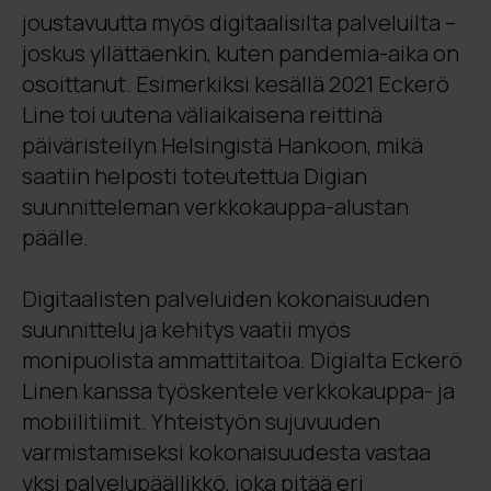
joustavuutta myös digitaalisilta palveluilta –
joskus yllättäenkin, kuten pandemia-aika on
osoittanut. Esimerkiksi kesällä 2021 Eckerö
Line toi uutena väliaikaisena reittinä
päiväristeilyn Helsingistä Hankoon, mikä
saatiin helposti toteutettua Digian
suunnitteleman verkkokauppa-alustan
päälle.
Digitaalisten palveluiden kokonaisuuden
suunnittelu ja kehitys vaatii myös
monipuolista ammattitaitoa. Digialta Eckerö
Linen kanssa työskentele verkkokauppa- ja
mobiilitiimit. Yhteistyön sujuvuuden
varmistamiseksi kokonaisuudesta vastaa
yksi palvelupäällikkö, joka pitää eri