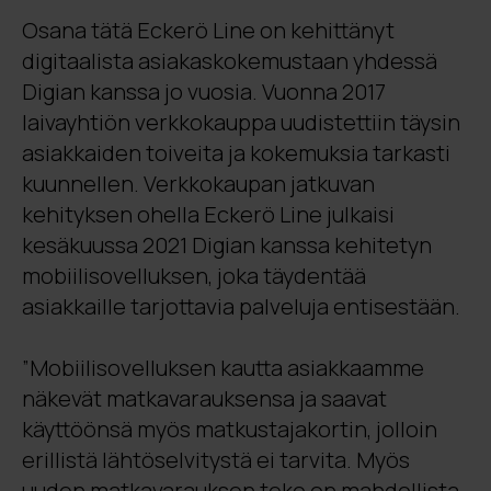
Osana tätä Eckerö Line on kehittänyt
digitaalista asiakaskokemustaan yhdessä
Digian kanssa jo vuosia. Vuonna 2017
laivayhtiön verkkokauppa uudistettiin täysin
asiakkaiden toiveita ja kokemuksia tarkasti
kuunnellen. Verkkokaupan jatkuvan
kehityksen ohella Eckerö Line julkaisi
kesäkuussa 2021 Digian kanssa kehitetyn
mobiilisovelluksen, joka täydentää
asiakkaille tarjottavia palveluja entisestään.
”Mobiilisovelluksen kautta asiakkaamme
näkevät matkavarauksensa ja saavat
käyttöönsä myös matkustajakortin, jolloin
erillistä lähtöselvitystä ei tarvita. Myös
uuden matkavarauksen teko on mahdollista