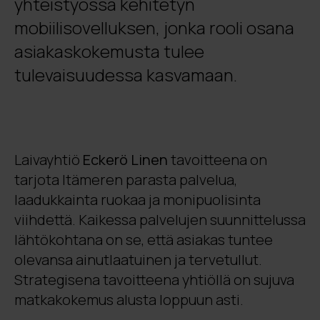
yhteistyössä kehitetyn
mobiilisovelluksen, jonka rooli osana
asiakaskokemusta tulee
tulevaisuudessa kasvamaan.
Laivayhtiö
Eckerö Linen
tavoitteena on
tarjota Itämeren parasta palvelua,
laadukkainta ruokaa ja monipuolisinta
viihdettä. Kaikessa palvelujen suunnittelussa
lähtökohtana on se, että asiakas tuntee
olevansa ainutlaatuinen ja tervetullut.
Strategisena tavoitteena yhtiöllä on sujuva
matkakokemus alusta loppuun asti.