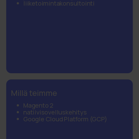
liiketoimintakonsultointi
Millä teimme
Magento 2
natiivisovelluskehitys
Google Cloud Platform (GCP)