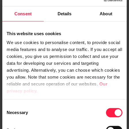
Matkustajaliikenteen lisäksi Eckerö Linella
on myös rahtiliiketoimintaa. Siksi rahdin
Consent
Details
About
kuljettajat ovat yksi matkustajaryhmä, joiden
palvelukokemusta halutaan myös jatkossa
kehittää mobiilisovelluksen avulla.
This website uses cookies
We use cookies to personalise content, to provide social
Lue myös: Immersio - bittiavaruuteen
media features and to analyse our traffic. If you accept all
cookies, you give us permission to collect and use your
imeytyvä asiakaskokemus >>
data for developing our services and targeting
advertising. Alternatively, you can choose which cookies
Digitaaliset palvelut ovat tärkeä
you allow. Note that some cookies are necessary for the
osa sujuvaa asiakaskokemusta
reliable and secure operation of our websites.
Our
privacy policy.
Digitaalisten palveluiden kehittäminen on
Eckerö Linella osa laajempaa
C
asiakaskokemuksen kehittämistä. Samalla
Necessary
o
se auttaa yhtiötä ennakoimaan
n
asiakaskysyntää ja muun muassa
s