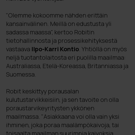
"Olemme kokoomme nähden erittäin
kansainvälinen. Meillä on edustusta yli
sadassa maassa", kertoo Robitin
tietohallinnosta ja prosessikehityksestä
vastaava
Ilpo-Karri Kontio
. Yhtiöllä on myös
neljä tuotantolaitosta eri puolilla maailmaa:
Australiassa, Etelä-Koreassa, Britanniassa ja
Suomessa.
Robit keskittyy porausalan
kulutustarvikkeisiin, ja sen tavoite on olla
poraustarvikeyritysten ykkönen
maailmassa. "Asiakkaana voi olla vain yksi
ihminen, joka poraa maalämpökaivoja, tai
toisaalta maailman suurimpia kaivoksia,