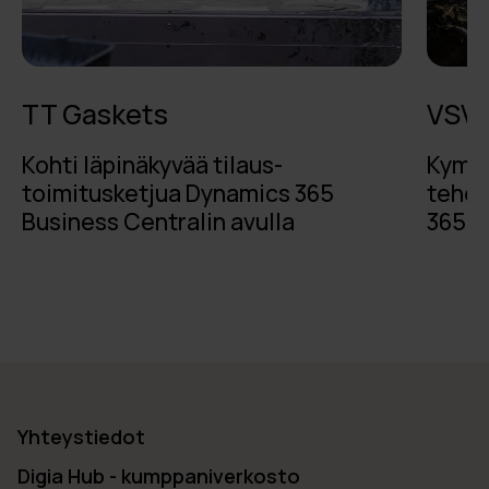
TT Gaskets
VSV-
Kohti läpinäkyvää tilaus-
Kymme
toimitusketjua Dynamics 365
tehok
Business Centralin avulla
365:ll
Yhteystiedot
Digia Hub - kumppaniverkosto