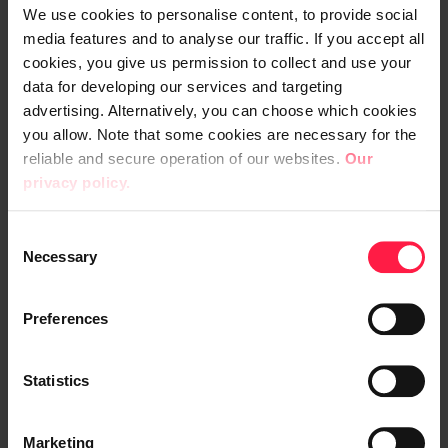
We use cookies to personalise content, to provide social
media features and to analyse our traffic. If you accept all
Automaatio ja tiedon eheys
cookies, you give us permission to collect and use your
parantavat Robitin tehokkuutta
data for developing our services and targeting
advertising. Alternatively, you can choose which cookies
ERP-järjestelmä mahdollistaa toiminnan
you allow. Note that some cookies are necessary for the
automatisointia, joka puolestaan parantaa
reliable and secure operation of our websites.
Our
Robitin tehokkuutta ja kilpailukykyä. "Aina,
privacy policy.
kun toiminnanohjausjärjestelmä päivittyy,
yritämme etsiä mahdollisuuksia
C
automatisoida jotain uutta", Kontio kertoo.
Necessary
o
n
Järjestelmään on Digian kanssa kehitetty
s
Preferences
e
esimerkiksi menetelmiä, joilla voidaan
n
päivittää automaattisesti kymmeniä
t
Statistics
tuhansia tuotteisiin liittyviä tietoja. Kontio
S
kertoo, että tietojen syöttäminen ja
e
Marketing