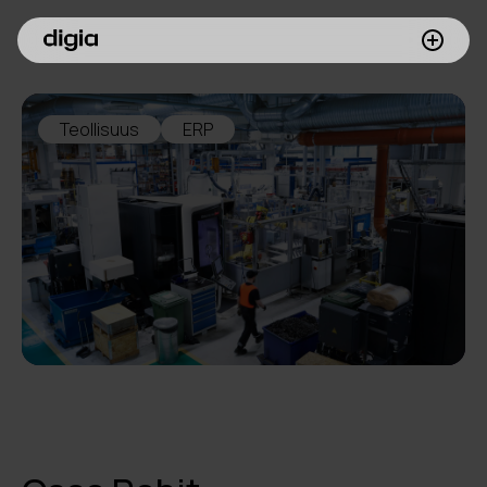
Palvelumme
Teollisuus
ERP
Asiakkaamme
Inspiroidu
Digia yrityksenä
Sijoittajille
Meille töihin