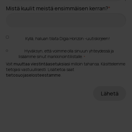
Mistä kuulit meistä ensimmäisen kerran?
*
Kyllä, haluan tilata Digia Horizon -uutiskirjeen!
Hyväksyn, että voimme olla sinuun yhteydessä ja
lisäämme sinut markkinointilistalle.
*
Voit
muuttaa viestintäasetuksiasi
milloin tahansa. Käsittelemme
tietojasi vastuullisesti. Lisätietoa saat
tietosuojaselosteestamme
.