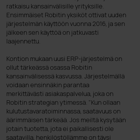
ratkaisu kansainvälisille yrityksille.
Ensimmäiset Robitin yksiköt ottivat uuden
järjestelmän käyttöön vuonna 2016, ja sen
jälkeen sen käyttöä on jatkuvasti
laajennettu.
Kontion mukaan uusi ERP-järjestelmä on
ollut tärkeässä osassa Robitin
kansainvälisessä kasvussa. Järjestelmällä
voidaan ensinnäkin parantaa
merkittävästi
asiakaspalvelua
, joka on
Robitin strategian ytimessä. "Kun ollaan
kulutustavaratoiminnassa, saatavuus on
äärimmäisen tärkeää. Jos meiltä kysytään
jotain tuotetta, jota ei paikallisesti ole
saatavilla, henkilöstöllämme on täysi