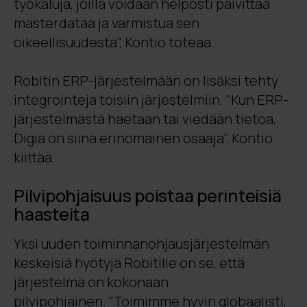
työkaluja, joilla voidaan helposti päivittää
masterdataa ja varmistua sen
oikeellisuudesta", Kontio toteaa.
Robitin ERP-järjestelmään on lisäksi tehty
integrointeja toisiin järjestelmiin. "Kun ERP-
järjestelmästä haetaan tai viedään tietoa,
Digia on siinä erinomainen osaaja", Kontio
kiittää.
Pilvipohjaisuus poistaa perinteisiä
haasteita
Yksi uuden toiminnanohjausjärjestelmän
keskeisiä hyötyjä Robitille on se, että
järjestelmä on kokonaan
pilvipohjainen. "Toimimme hyvin globaalisti,