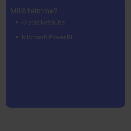
Millä teimme?
Oracle NetSuite
Microsoft Power BI