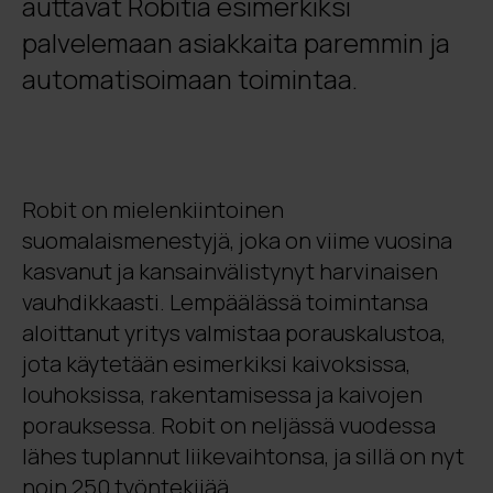
auttavat Robitia esimerkiksi
palvelemaan asiakkaita paremmin ja
automatisoimaan toimintaa.
Robit on mielenkiintoinen
suomalaismenestyjä, joka on viime vuosina
kasvanut ja kansainvälistynyt harvinaisen
vauhdikkaasti. Lempäälässä toimintansa
aloittanut yritys valmistaa porauskalustoa,
jota käytetään esimerkiksi kaivoksissa,
louhoksissa, rakentamisessa ja kaivojen
porauksessa. Robit on neljässä vuodessa
lähes tuplannut liikevaihtonsa, ja sillä on nyt
noin 250 työntekijää.