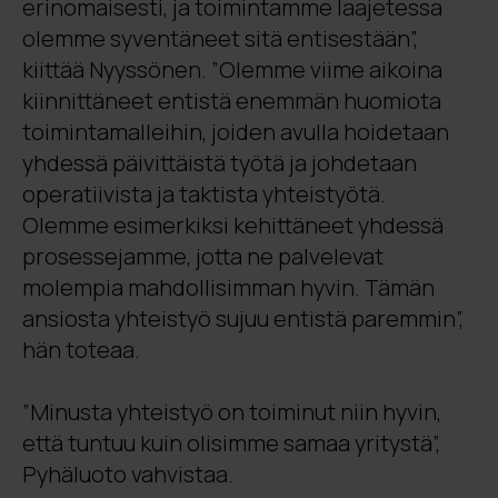
erinomaisesti, ja toimintamme laajetessa
olemme syventäneet sitä entisestään”,
kiittää Nyyssönen. ”Olemme viime aikoina
kiinnittäneet entistä enemmän huomiota
toimintamalleihin, joiden avulla hoidetaan
yhdessä päivittäistä työtä ja johdetaan
operatiivista ja taktista yhteistyötä.
Olemme esimerkiksi kehittäneet yhdessä
prosessejamme, jotta ne palvelevat
molempia mahdollisimman hyvin. Tämän
ansiosta yhteistyö sujuu entistä paremmin”,
hän toteaa.
”Minusta yhteistyö on toiminut niin hyvin,
että tuntuu kuin olisimme samaa yritystä”,
Pyhäluoto vahvistaa.