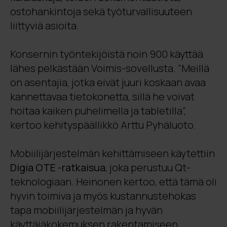
ostohankintoja sekä työturvallisuuteen
liittyviä asioita.
Konsernin työntekijöistä noin 900 käyttää
lähes pelkästään Voimis-sovellusta. ”Meillä
on asentajia, jotka eivät juuri koskaan avaa
kannettavaa tietokonetta, sillä he voivat
hoitaa kaiken puhelimella ja tabletilla”,
kertoo kehityspäällikkö Arttu Pyhäluoto.
Mobiilijärjestelmän kehittämiseen käytettiin
Digia OTE -ratkaisua
, joka perustuu Qt-
teknologiaan. Heinonen kertoo, että tämä oli
hyvin toimiva ja myös kustannustehokas
tapa mobiilijärjestelmän ja hyvän
käyttäjäkokemuksen rakentamiseen