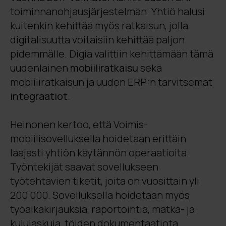
toiminnanohjausjärjestelmän. Yhtiö halusi
kuitenkin kehittää myös ratkaisun, jolla
digitalisuutta voitaisiin kehittää paljon
pidemmälle. Digia valittiin kehittämään tämä
uudenlainen
mobiiliratkaisu
sekä
mobiiliratkaisun ja uuden ERP:n tarvitsemat
integraatiot
.
Heinonen kertoo, että Voimis-
mobiilisovelluksella hoidetaan erittäin
laajasti yhtiön käytännön operaatioita.
Työntekijät saavat sovellukseen
työtehtävien tiketit, joita on vuosittain yli
200 000. Sovelluksella hoidetaan myös
työaikakirjauksia, raportointia, matka- ja
kululaskuja, töiden dokumentaatiota,