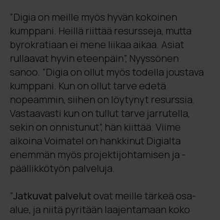
”Digia on meille myös hyvän kokoinen
kumppani. Heillä riittää resursseja, mutta
byrokratiaan ei mene liikaa aikaa. Asiat
rullaavat hyvin eteenpäin”, Nyyssönen
sanoo. ”Digia on ollut myös todella joustava
kumppani. Kun on ollut tarve edetä
nopeammin, siihen on löytynyt resurssia.
Vastaavasti kun on tullut tarve jarrutella,
sekin on onnistunut”, hän kiittää. Viime
aikoina Voimatel on hankkinut Digialta
enemmän myös projektijohtamisen ja -
päällikkötyön palveluja.
”
Jatkuvat palvelut
ovat meille tärkeä osa-
alue, ja niitä pyritään laajentamaan koko