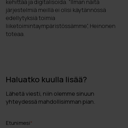
kehittää ja digitalisoida. ”Ilman näitä
järjestelmiä meillä ei olisi käytännössä
edellytyksiä toimia
liiketoimintaympäristössämme”, Heinonen
toteaa.
Haluatko kuulla lisää?
Lähetä viesti, niin olemme sinuun
yhteydessä mahdollisimman pian.
Etunimesi
*