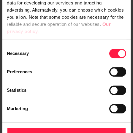
digitalisaation avulla, se on meille
data for developing our services and targeting
liiketaloudellisesti erittäin merkittävää”,
advertising. Alternatively, you can choose which cookies
you allow. Note that some cookies are necessary for the
toteaa Heinonen.
reliable and secure operation of our websites.
Our
privacy policy.
3. Yli 200 integraatiota –
panostuksella pilveen ja
C
moderneihin API-rajapintoihin
Necessary
o
n
Digia on toteuttanut Voimatelille myös
s
paljon järjestelmien välisiä
integraatioita
.
Preferences
e
Nykyisin integraatioita on käytössä yli 200, ja
n
integraatiotapahtumia on kuukausittain
t
Statistics
satoja tuhansia. Integraatioita varten
S
rakennettiin moderni integraatioalusta, joka
e
Marketing
l
nopeuttaa ja helpottaa niiden toteuttamista.
e
c
Pyhäluoto kertoo, että Digian laaja
t