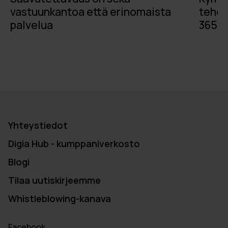
vastuunkantoa että erinomaista
tehok
palvelua
365:ll
Yhteystiedot
Digia Hub - kumppaniverkosto
Blogi
Tilaa uutiskirjeemme
Whistleblowing-kanava
Facebook