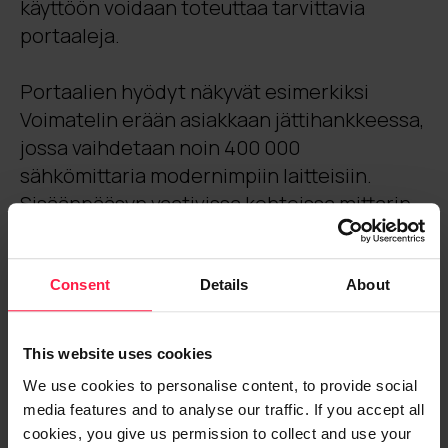
käyttöön voidaan toteuttaa tarvittavia
portaaleja.
Portaalien hyödyt näkyvät esimerkiksi
Voimatelin erään asiakkaan jättihankkeessa,
jossa vaihdetaan noin 400 000
sähkömittaria modernimpiin laitteisiin.
Sisäänpääsyn vaativissa kohteissa mittarin
asennusaika täytyy sopia asukkaan kanssa.
Ajanvarausportaalin kautta he voivat valita
itselleen sopivan asennusajan, minkä
Consent
Details
About
jälkeen järjestelmä välittää työmääräykset
asentajille Voimis-sovellukseen.
This website uses cookies
We use cookies to personalise content, to provide social
”Minuutti rutiininomaista tekemistä kentällä
media features and to analyse our traffic. If you accept all
maksaa aika paljon. Jos saamme sen pois
cookies, you give us permission to collect and use your