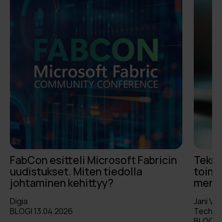
FabCon esitteli Microsoft Fabricin
Tekno
uudistukset. Miten tiedolla
toimi
johtaminen kehittyy?
mene
Digia
Jani Va
BLOGI 13.04.2026
Technol
BLOGI 2