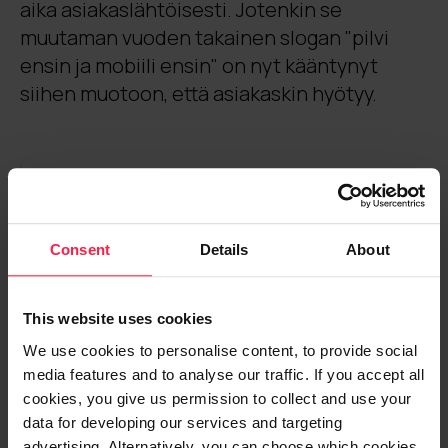
aika asiakaslähtöisesti. Jotenkin se
muutaman vuoden takainen slogan "pilvi
ensin ja mobiili ensin" on nyt kääntynyt
siihen muotoon, että asiakaskin hyötyy.
Oivalsin, että Microsoft yrittää muuttaa
oman markkinansa.
Consent
Details
About
Tähänastisessa elämässä on aina joutunut
nielaisemaan parikin kertaa, kun asiakas on
This website uses cookies
kysynyt Microsoftin järjestelmien yhteen
We use cookies to personalise content, to provide social
liittämisestä. Se kun ei ole koskaan ollut ihan
media features and to analyse our traffic. If you accept all
niin helppoa kuin ulkoapäin kuvittelisi. Nyt
cookies, you give us permission to collect and use your
data for developing our services and targeting
näyttää siltä, että päämiehellä on vahva
advertising. Alternatively, you can choose which cookies