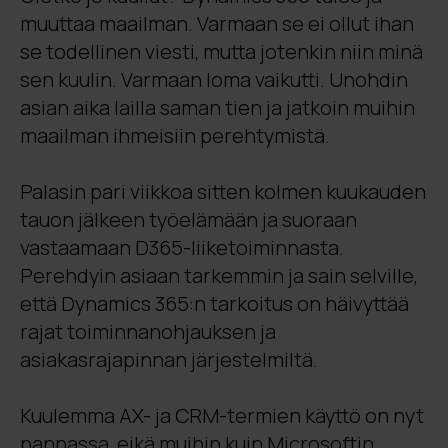
muuttaa maailman. Varmaan se ei ollut ihan
se todellinen viesti, mutta jotenkin niin minä
sen kuulin. Varmaan loma vaikutti. Unohdin
asian aika lailla saman tien ja jatkoin muihin
maailman ihmeisiin perehtymistä.
Palasin pari viikkoa sitten kolmen kuukauden
tauon jälkeen työelämään ja suoraan
vastaamaan D365-liiketoiminnasta.
Perehdyin asiaan tarkemmin ja sain selville,
että Dynamics 365:n tarkoitus on häivyttää
rajat toiminnanohjauksen ja
asiakasrajapinnan järjestelmiltä.
Kuulemma AX- ja CRM-termien käyttö on nyt
pannassa, eikä muihin kuin Microsoftin