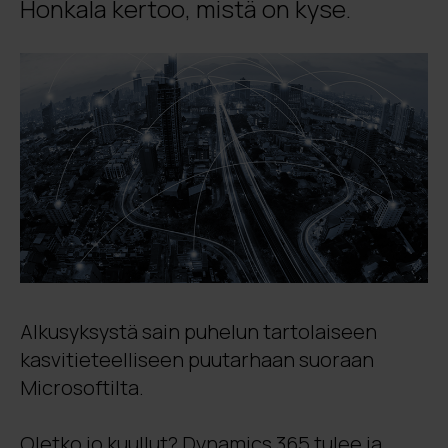
Honkala kertoo, mistä on kyse.
Alkusyksystä sain puhelun tartolaiseen
kasvitieteelliseen puutarhaan suoraan
Microsoftilta.
Oletko jo kuullut? Dynamics 365 tulee ja