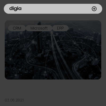
Palvelumme
CRM
Microsoft
ERP
Asiakkaamme
Inspiroidu
Digia yrityksenä
Sijoittajille
Meille töihin
03.06.2021