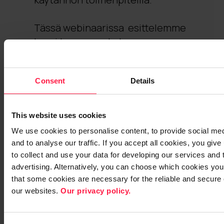
Tässä webinaarissa esittelemme
kuusi tapaa muokata
asiakaslähtöisen organisaation
tulevaisuutta datan ja
Consent
Details
kehittyneiden teknologioiden
kuten tekoälyn
(
Artificial
Intelligence
, AI) avulla.
This website uses cookies
We use cookies to personalise content, to provide social med
Katso tallenne
and to analyse our traffic. If you accept all cookies, you giv
to collect and use your data for developing our services and 
advertising. Alternatively, you can choose which cookies you
that some cookies are necessary for the reliable and secure 
our websites.
Our privacy policy.