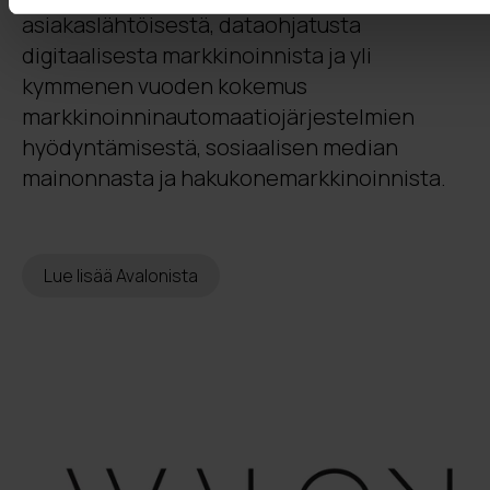
asiakaslähtöisestä, dataohjatusta
digitaalisesta markkinoinnista ja yli
kymmenen vuoden kokemus
markkinoinninautomaatiojärjestelmien
hyödyntämisestä, sosiaalisen median
mainonnasta ja hakukonemarkkinoinnista.
Lue lisää Avalonista