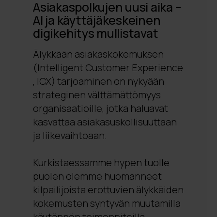
Asiakaspolkujen uusi aika –
AI ja käyttäjäkeskeinen
digikehitys mullistavat
Älykkään asiakaskokemuksen
(
Intelligent
Customer
Experience
, ICX) tarjoaminen on nykyään
strateginen välttämättömyys
organisaatioille, jotka haluavat
kasvattaa asiakasuskollisuuttaan
ja liikevaihtoaan.
Kurkistaessamme
hypen
tuolle
puolen olemme huomanneet
kilpailijoista erottuvien älykkäiden
kokemusten syntyvän muutamilla
käytännön toimenpiteillä.