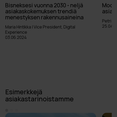
Bisneksesi vuonna 2030 - neljä
Moder
asiakaskokemuksen trendiä
asiak
menestyksen rakennusaineina
Petri L
25.04.
Maria Hintikka | Vice President, Digital
Experience
03.06.2024
Esimerkkejä
asiakastarinoistamme