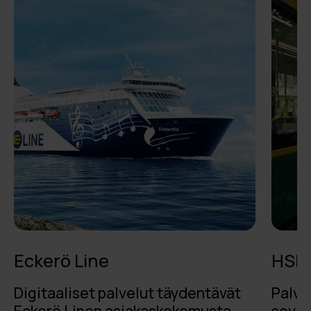
Eckerö Line
HSL
Digitaaliset palvelut täydentävät
Palvel
Eckerö Linen asiakaskokemusta –
sovel