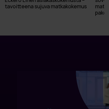
tavoitteena sujuva matkakokemus
matk
paket