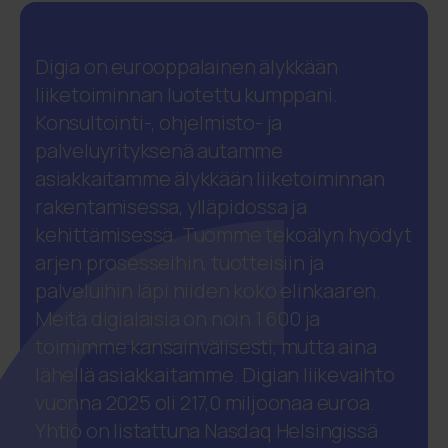
Digia on eurooppalainen älykkään
liiketoiminnan luotettu kumppani.
Konsultointi-, ohjelmisto- ja
palveluyrityksenä autamme
asiakkaitamme älykkään liiketoiminnan
rakentamisessa, ylläpidossa ja
kehittämisessä. Tuomme tekoälyn hyödyt
arjen prosesseihin, tuotteisiin ja
palveluihin läpi niiden koko elinkaaren.
Meitä digialaisia on noin 1 600 ja
toimimme kansainvälisesti, mutta aina
lähellä asiakkaitamme. Digian liikevaihto
vuonna 2025 oli 217,0 miljoonaa euroa.
Yhtiö on listattuna Nasdaq Helsingissä