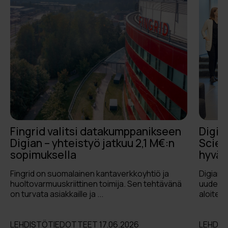
Fingrid valitsi datakumppanikseen
Digia
Digian – yhteistyö jatkuu 2,1 M€:n
Scien
sopimuksella
hyväk
Fingrid on suomalainen kantaverkkoyhtiö ja
Digian 
huoltovarmuuskriittinen toimija. Sen tehtävänä
uuden v
on turvata asiakkaille ja ...
aloite h
LEHDISTÖTIEDOTTEET 17.06.2026
LEHDIS