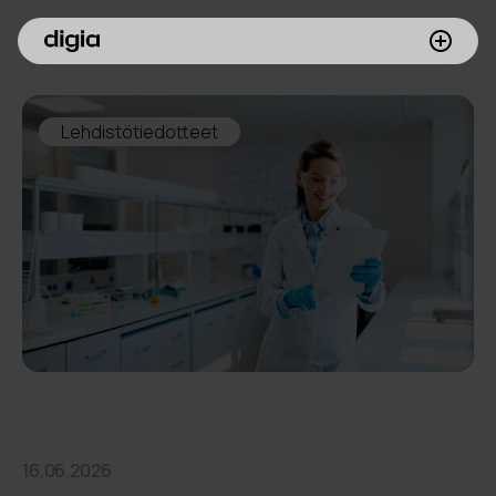
Palvelumme
Lehdistötiedotteet
Asiakkaamme
Inspiroidu
Digia yrityksenä
Sijoittajille
Meille töihin
16.06.2026