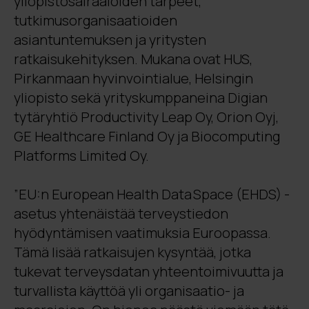
yliopistosairaaloiden tarpeet,
tutkimusorganisaatioiden
asiantuntemuksen ja yritysten
ratkaisukehityksen. Mukana ovat HUS,
Pirkanmaan hyvinvointialue, Helsingin
yliopisto sekä yrityskumppaneina Digian
tytäryhtiö Productivity Leap Oy, Orion Oyj,
GE Healthcare Finland Oy ja Biocomputing
Platforms Limited Oy.
”EU:n European Health Data Space (EHDS) -
asetus yhtenäistää terveystiedon
hyödyntämisen vaatimuksia Euroopassa.
Tämä lisää ratkaisujen kysyntää, jotka
tukevat terveysdatan yhteentoimivuutta ja
turvallista käyttöä yli organisaatio- ja