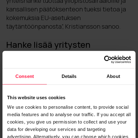
yhteishanke tuottaa yliopistosairaaloille ja
kansallisen päätöksenteon tueksi tietoa ja
kokemuksia EU-asetuksen
täytäntöönpanosta”, Kristiansson sanoo.
Hanke lisää yritysten
kilpailukykyä ja vahvistaa
Suomen asemaa johtavana
datapohjaisten
Consent
Details
About
terveydenhuollon ratkaisujen
osaajamaana
This website uses cookies
We use cookies to personalise content, to provide social
Digian tytäryhtiö Productivity Leap kehittää
media features and to analyse our traffic. If you accept all
hankkeessa erityisesti terveystietojen
cookies, you give us permission to collect and use your
integraatioita ja tekoälypohjaista
data for developing our services and targeting
analytiikkaa tukevia ratkaisuja.
advertising. Alternatively, you can choose which cookies