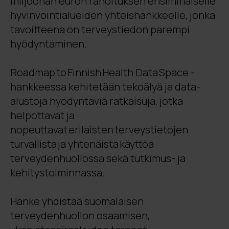
miljoonan euron rahoituksen ensimmäiselle
hyvinvointialueiden yhteishankkeelle, jonka
tavoitteena on terveystiedon parempi
hyödyntäminen.
Roadmap to Finnish Health Data Space -
hankkeessa kehitetään tekoälyä ja data-
alustoja hyödyntäviä ratkaisuja, jotka
helpottavat ja
nopeuttavat erilaisten terveystietojen
turvallista ja yhtenäistä käyttöä
terveydenhuollossa sekä tutkimus- ja
kehitystoiminnassa.
Hanke yhdistää suomalaisen
terveydenhuollon osaamisen,