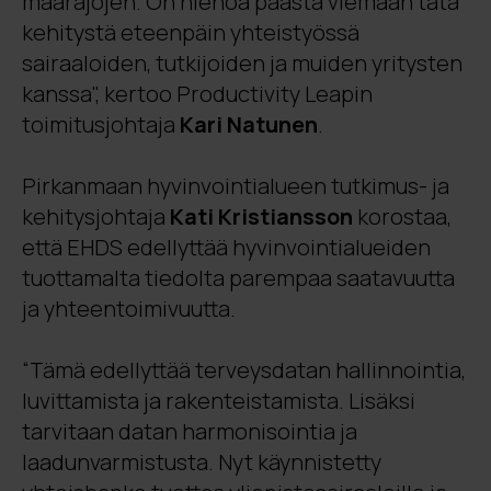
maarajojen. On hienoa päästä viemään tätä
kehitystä eteenpäin yhteistyössä
sairaaloiden, tutkijoiden ja muiden yritysten
kanssa", kertoo Productivity Leapin
toimitusjohtaja
Kari Natunen
.
Pirkanmaan hyvinvointialueen tutkimus- ja
kehitysjohtaja
Kati Kristiansson
korostaa,
että EHDS edellyttää hyvinvointialueiden
tuottamalta tiedolta parempaa saatavuutta
ja yhteentoimivuutta.
“Tämä edellyttää terveysdatan hallinnointia,
luvittamista ja rakenteistamista. Lisäksi
tarvitaan datan harmonisointia ja
laadunvarmistusta. Nyt käynnistetty