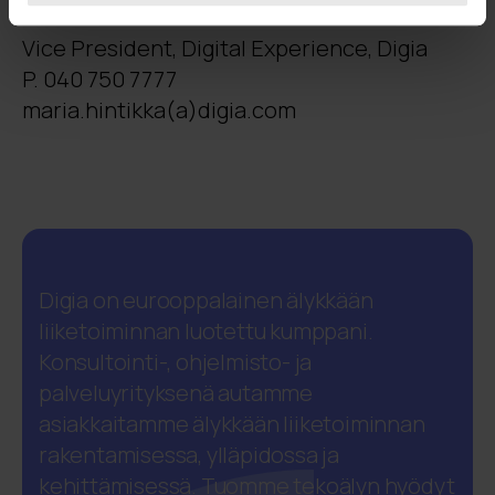
Maria Hintikka
Vice President, Digital Experience, Digia
P. 040 750 7777
maria.hintikka(a)digia.com
Digia on eurooppalainen älykkään
liiketoiminnan luotettu kumppani.
Konsultointi-, ohjelmisto- ja
palveluyrityksenä autamme
asiakkaitamme älykkään liiketoiminnan
rakentamisessa, ylläpidossa ja
kehittämisessä. Tuomme tekoälyn hyödyt