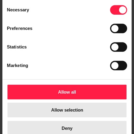
uudelle tasolle, ja samalla digialaisille
C
Necessary
o
asiantuntijoille on tarjolla jälleen
n
uudenlaisia, mielenkiintoisia tehtäviä
s
Preferences
Suomen merkittävimpien
e
joukkoliikennepalveluiden kehittämiseksi”,
n
sovelluskehityksestä vastaava johtaja
Maria
t
Statistics
Hintikka
Digialta sanoo.
S
e
Marketing
l
Lisätietoja:
e
c
Jani Merimaa
t
Allow all
Yksikön päällikkö / Asiakaskanavat, HSL –
i
Helsingin seudun liikenne
o
Allow selection
n
P. 040 566 2023
jani.merimaa(a)hsl.fi
Deny