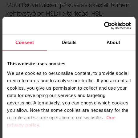
Mobiilisovelluksen jatkuva asiakaslähtöinen
kehitystyö on HSL:lle tärkeää. HSL-
sovelluksen kehitystiekartalla häämöttää
monenlaisia kiinnostavia uudistuksia.
Tuotevision mukaisesti HSL-sovellus on
Consent
Details
About
tulevaisuudessa avulias ja tilanteita
ennakoiva matkakumppani. Se mahdollistaa
This website uses cookies
vaivattoman matkanteon vastuullisesti.
We use cookies to personalise content, to provide social
media features and to analyse our traffic. If you accept all
”Hienoa jatkaa vahvaa yhteistyötä HSL:n
cookies, you give us permission to collect and use your
kanssa. Iso trendi on, että asiointi ja
data for developing our services and targeting
asiakaspolut jatkavat digitalisoitumista
advertising. Alternatively, you can choose which cookies
kaikilla aloilla, ja liikennesektorilla HSL
you allow. Note that some cookies are necessary for the
kehittää palveluitaan kunnianhimoisesti
reliable and secure operation of our websites.
Our
siihen suuntaan. Olemme ilolla mukana
privacy policy.
viemässä HSL:n digitaalisia palveluita jälleen