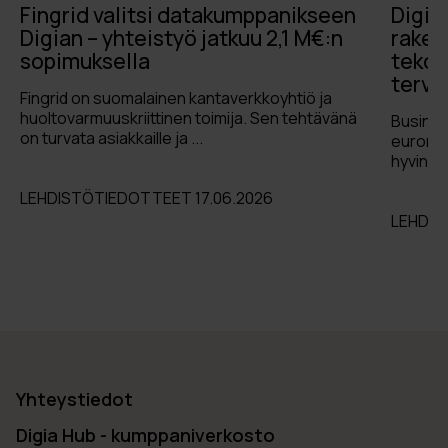
Fingrid valitsi datakumppanikseen
Digia
Digian – yhteistyö jatkuu 2,1 M€:n
raken
sopimuksella
tekoä
terve
Fingrid on suomalainen kantaverkkoyhtiö ja
huoltovarmuuskriittinen toimija. Sen tehtävänä
Busines
on turvata asiakkaille ja ...
euron r
hyvinvoi
LEHDISTÖTIEDOTTEET 17.06.2026
LEHDIS
Yhteystiedot
Digia Hub - kumppaniverkosto