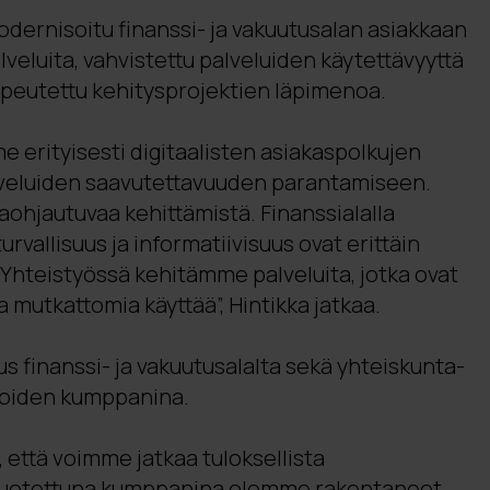
dernisoitu finanssi- ja vakuutusalan asiakkaan
alveluita, vahvistettu palveluiden käytettävyyttä
nopeutettu kehitysprojektien läpimenoa.
 erityisesti digitaalisten asiakaspolkujen
lveluiden saavutettavuuden parantamiseen.
hjautuvaa kehittämistä. Finanssialalla
urvallisuus ja informatiivisuus ovat erittäin
 Yhteistyössä kehitämme palveluita, jotka ovat
a mutkattomia käyttää”, Hintikka jatkaa.
us finanssi- ja vakuutusalalta sekä yhteiskunta-
mijoiden kumppanina.
, että voimme jatkaa tuloksellista
luotettuna kumppanina olemme rakentaneet