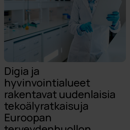
Digia ja
hyvinvointialueet
rakentavat uudenlaisia
tekoälyratkaisuja
Euroopan
terveydenhuollon