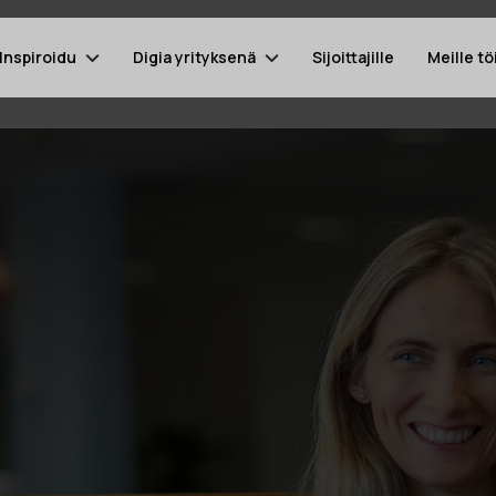
Inspiroidu
Digia yrityksenä
Sijoittajille
Meille tö