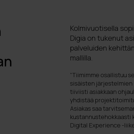
n
Kolmivuotisella sop
Digia on tukenut asi
palveluiden kehittä
an
mallilla.
”Tiimimme osallistuu s
sisäisten järjestelmie
tiiviisti asiakkaan ohja
yhdistää projektitoimi
Asiakas saa tarvitsema
kustannustehokkaasti k
Digital Experience -lii