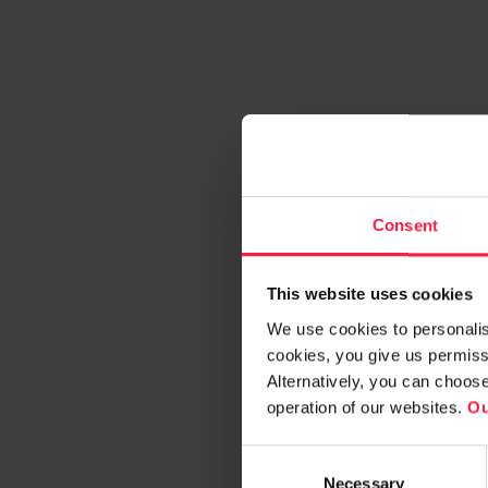
Consent
This website uses cookies
We use cookies to personalise
cookies, you give us permissi
Alternatively, you can choos
operation of our websites.
Ou
C
Necessary
o