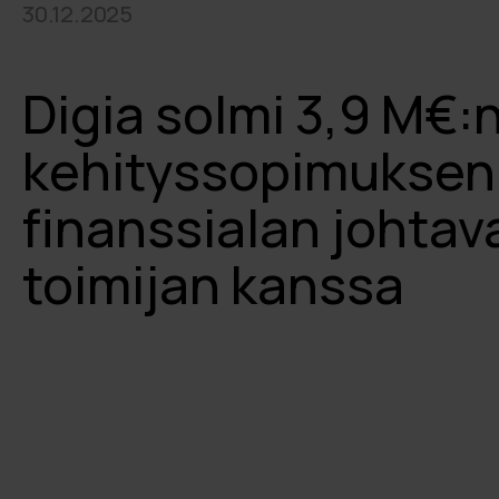
30.12.2025
Digia solmi 3,9 M€:
kehityssopimuksen
finanssialan johtav
toimijan kanssa