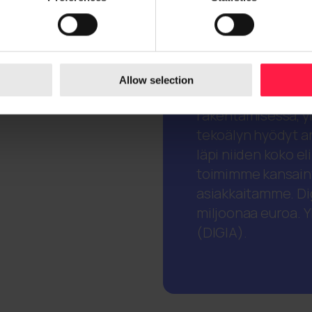
Digia on eurooppal
kumppani. Konsulto
Allow selection
autamme asiakkait
rakentamisessa, y
tekoälyn hyödyt arj
läpi niiden koko el
toimimme kansainvä
asiakkaitamme. Dig
miljoonaa euroa. Y
(DIGIA).