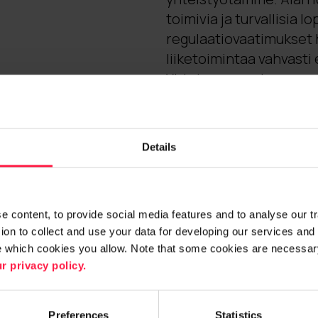
toimivia ja turvallisia 
regulaatiovaatimukset 
liiketoimintaa vahvast
Yhteinen suuntamme on s
sanoo.
Lisätietoja:
Details
Maria Hintikka
Liiketoimintajohtaja, D
 content, to provide social media features and to analyse our traf
Digia Oyj
on to collect and use your data for developing our services and 
p. 040 750 7777, maria.
e which cookies you allow. Note that some cookies are necessary
r privacy policy.
Preferences
Statistics