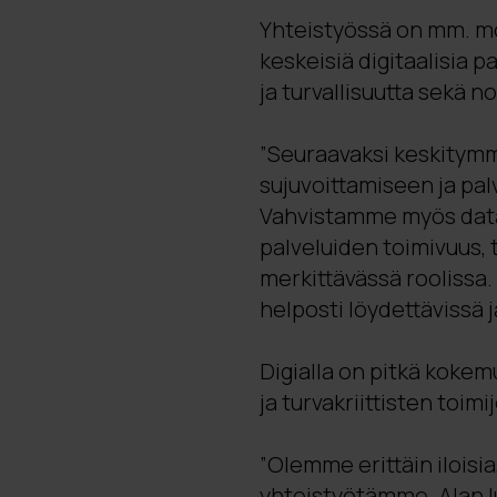
Yhteistyössä on mm. mo
keskeisiä digitaalisia p
ja turvallisuutta sekä 
”Seuraavaksi keskitymme
sujuvoittamiseen ja pa
Vahvistamme myös datao
palveluiden toimivuus, t
merkittävässä roolissa.
helposti löydettävissä j
Digialla on pitkä kokem
ja turvakriittisten toi
”Olemme erittäin iloisia
yhteistyötämme. Alan 