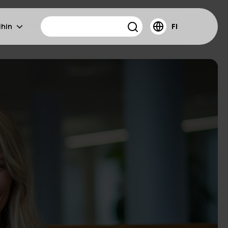
ihin
FI