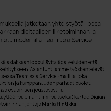
imuksella jatketaan yhteistyötä, jossa
akkaan digitaalisen liiketoiminnan ja
mistä modernilla Team as a Service -
ekä asiakkaan loppukäyttäjäpalveluiden että
n kehitykseen. Asiantuntijamme työskentelevät
uksessa Team as a Service -mallilla, joka
tuksien ja kumppanuuden parhaat puolet.
nsa osaamisen joustavasti ja
äyttöönsä oman tiiminsä tueksi”, kertoo Digian
ketoiminnan johtaja
Maria Hintikka
.