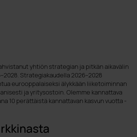
vahvistanut yhtiön strategian ja pitkän aikavälin
26–2028. Strategiakaudella 2026–2028
tua eurooppalaiseksi älykkään liiketoiminnan
anisesti ja yritysostoin. Olemme kannattava
kana 10 perättäistä kannattavan kasvun vuotta -
rkkinasta