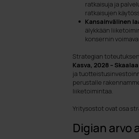
ratkaisuja ja palv
ratkaisujen käytös
Kansainvälinen l
älykkään liiketoim
konsernin voimava
Strategian toteutuksen
Kasva, 2028 – Skaalaa
ja tuotteistusinvestoin
perustalle rakennamme 
liiketoimintaa.
Yritysostot ovat osa st
Digian arvo a