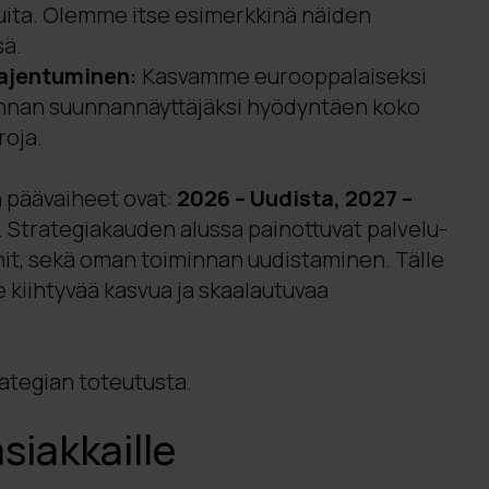
eluita. Olemme itse esimerkkinä näiden
sä.
aajentuminen:
Kasvamme eurooppalaiseksi
innan suunnannäyttäjäksi hyödyntäen koko
roja.
 päävaiheet ovat:
2026 – Uudista, 2027 –
. Strategiakauden alussa painottuvat palvelu-
nit, sekä oman toiminnan uudistaminen. Tälle
kiihtyvää kasvua ja skaalautuvaa
rategian toteutusta.
siakkaille