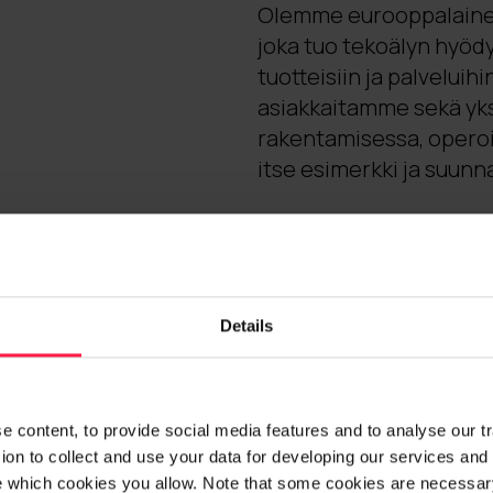
Olemme eurooppalainen
joka tuo tekoälyn hyöd
tuotteisiin ja palvelui
asiakkaitamme sekä yksit
rakentamisessa, operoi
itse esimerkki ja suunn
Kannattavan
Kilpailukykymme perust
Details
Asiantuntijuus:
Os
oppimisen kulttuur
Syvät asiakassuhte
 content, to provide social media features and to analyse our traf
Luotettava ja asiak
on to collect and use your data for developing our services and 
elinkaaren. Merkitt
e which cookies you allow. Note that some cookies are necessary