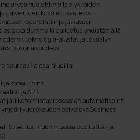
me arvoa huolehtimalla älykkäiden
 ja palveluiden koko elinkaaresta –
miseen, operointiin ja jatkuvaan
 asiakkaidemme kilpailuetua yhdistämällä
odernit teknologia-alustat ja tekoälyn
maksi kokonaisuudeksi.
seuraavilla osa-alueilla:
t ja konsultointi
raatiot ja APIt
at ja liiketoimintaprosessien automatisointi
ja ympäri vuorokauden palveleva Business
r
ujen toteutus, muun muassa puolustus- ja
le