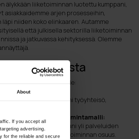
 älykkään liiketoiminnan luotettu kumppani,
yt asiakkaidemme arjen prosesseihin,
hin läpi niiden koko elinkaaren. Autamme
yisellä että julkisella sektorilla liiketoiminnan
nnissa ja jatkuvassa kehityksessä. Olemme
annäyttäjä.
 kasvun perusta
uu Digian ydinvahvuuksille:
About
aava henkilöstö, moderni työyhteisö,
i ja kumppaniverkosto.
et ja resilientti liiketoimintamalli:
fic. If you accept all
asta lähellä oleva kumppani yli palveluiden
targeting advertising.
ävä jatkuvan palveluliiketoiminnan osuus.
 for the reliable and secure