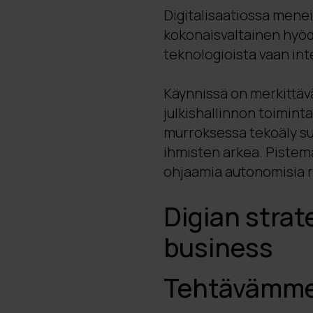
Digitalisaatiossa menei
kokonaisvaltainen hyödy
teknologioista vaan in
Käynnissä on merkittävä
julkishallinnon toimint
murroksessa tekoäly sul
ihmisten arkea. Pistemä
ohjaamia autonomisia ra
Digian strat
business
Tehtävämm