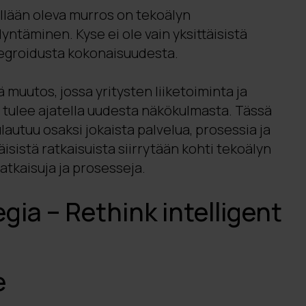
llään oleva murros on tekoälyn
ntäminen. Kyse ei ole vain yksittäisistä
tegroidusta kokonaisuudesta.
 muutos, jossa yritysten liiketoiminta ja
a tulee ajatella uudesta näkökulmasta. Tässä
autuu osaksi jokaista palvelua, prosessia ja
isistä ratkaisuista siirrytään kohti tekoälyn
tkaisuja ja prosesseja.
egia – Rethink intelligent
e