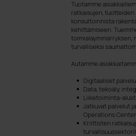
Tuotamme asiakkaillem
ratkaisujen, tuotteiden
konsultoinnista rakenta
kehittämiseen. Tuemme
toimialaymmärryksen, m
turvalliseksi saumatto
Autamme asiakkaitamme 
Digitaaliset palvelu
Data, tekoäly, integ
Liiketoiminta-alust
Jatkuvat palvelut 
Operations Cente
Kriittisten ratkais
turvallisuussektoril