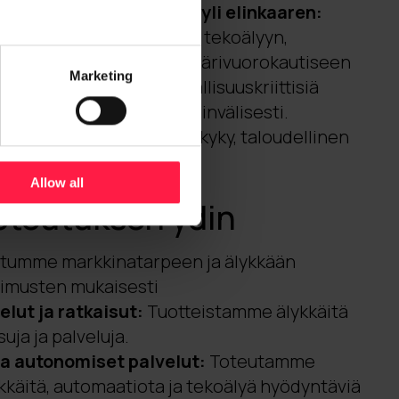
 ratkaisukokonaisuudet yli elinkaaren:
t konsultoinnista, dataan, tekoälyyn,
jestelmiin ja jatkuvaan ympärivuorokautiseen
Marketing
sti. Kyky toteuttaa turvallisuuskriittisiä
a vaativia hankkeita kansainvälisesti.
nen asema:
Tuloksentekokyky, taloudellinen
yritysostoihin.
Allow all
oteutuksen ydin
tumme markkinatarpeen ja älykkään
timusten mukaisesti
lut ja ratkaisut:
Tuotteistamme älykkäitä
uja ja palveluja.
ja autonomiset palvelut:
Toteutamme
kkäitä, automaatiota ja tekoälyä hyödyntäviä