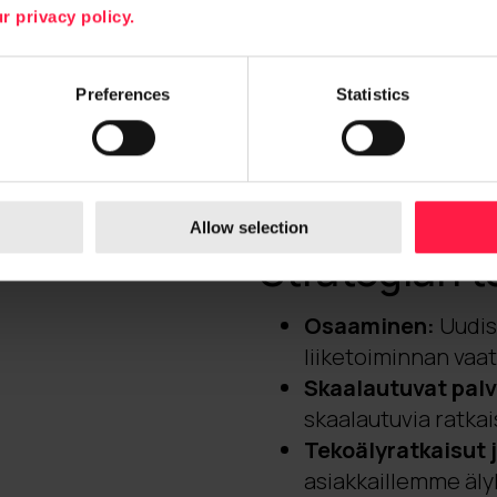
Laaja tarjooma ja
r privacy policy.
Palvelut ja tuottee
integroituihin jär
Preferences
Statistics
palvelutuotantoon a
ratkaisuja ja laajoj
Vahva taloudelli
vakaus ja resurssit 
Allow selection
Strategian t
Osaaminen:
Uudis
liiketoiminnan vaa
Skaalautuvat palve
skaalautuvia ratkais
Tekoälyratkaisut 
asiakkaillemme äly