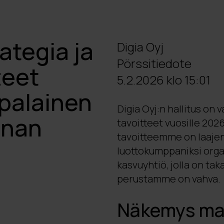
rategia ja
Digia Oyj
Pörssitiedote
teet
5.2.2026 klo 15:01
palainen
Digia Oyj:n hallitus on 
nnan
tavoitteet vuosille 20
tavoitteemme on laajen
luottokumppaniksi orga
kasvuyhtiö, jolla on ta
perustamme on vahva.
Näkemys ma