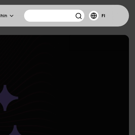
ihin
FI