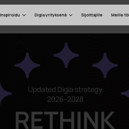
Inspiroidu
Digia yrityksenä
Sijoittajille
Meille tö