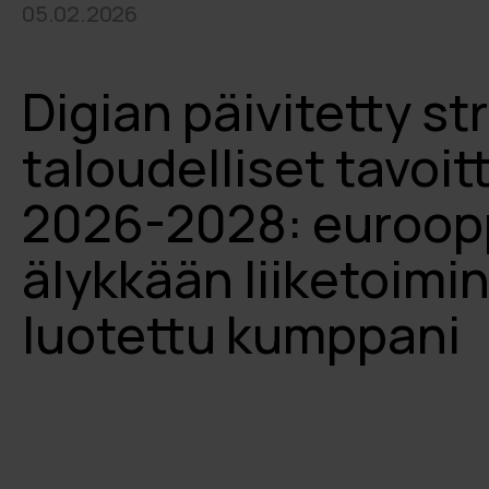
05.02.2026
Digian päivitetty st
taloudelliset tavoit
2026-2028: euroop
älykkään liiketoimi
luotettu kumppani