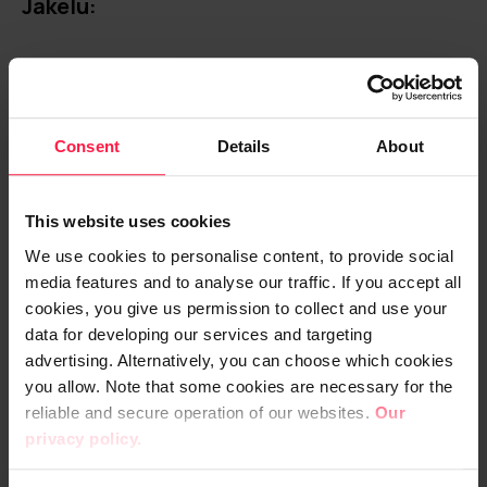
Jakelu:
Nasdaq Helsinki
Keskeiset tiedotusvälineet
digia.com
Consent
Details
About
This website uses cookies
We use cookies to personalise content, to provide social
media features and to analyse our traffic. If you accept all
cookies, you give us permission to collect and use your
Digia on eurooppalainen älykkään
data for developing our services and targeting
liiketoiminnan luotettu kumppani.
advertising. Alternatively, you can choose which cookies
Konsultointi-, ohjelmisto- ja
you allow. Note that some cookies are necessary for the
palveluyrityksenä autamme
reliable and secure operation of our websites.
Our
asiakkaitamme älykkään liiketoiminnan
privacy policy.
rakentamisessa, ylläpidossa ja