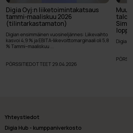
Digia Oyj:n liiketoimintakatsaus
Muuto
tammi-maaliskuu 2026
talous
(tilintarkastamaton)
Simol
lopp
Digian ensimmäinen vuosineljännes: Liikevaihto
kasvoi 4,9 % ja EBITA-liikevoittomarginaali oli 5,8
Digia Oy
% Tammi–maaliskuu ...
PÖRSSI
PÖRSSITIEDOTTEET 29.04.2026
Yhteystiedot
Digia Hub - kumppaniverkosto