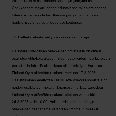
tarpeellisten rekisteröintien käsittelyn yhteydessä.
Osakkeenomistajan, hänen edustajansa tai asiamiehensä
tulee kokouspaikalla tarvittaessa pystyä osoittamaan
henkilöllisyytensä ja/tai edustusoikeutensa.
Hallintarekisteröidyn osakkeen omistaja
Hallintarekisteröityjen osakkeiden omistajalla on oikeus
osallistua yhtiökokoukseen niiden osakkeiden nojalla, joiden
perusteella hänellä olisi oikeus olla merkittynä Euroclear
Finland Oy:n pitämään osakasluetteloon 17.3.2025.
Osallistuminen edellyttää lisäksi, että osakkeenomistaja on
näiden osakkeiden nojalla tilapäisesti merkitty Euroclear
Finland Oy:n pitämään osakasluetteloon viimeistään
24.3.2025 kello 10.00. Hallintarekisteriin merkittyjen
osakkeiden osalta tämä katsotaan ilmoittautumiseksi