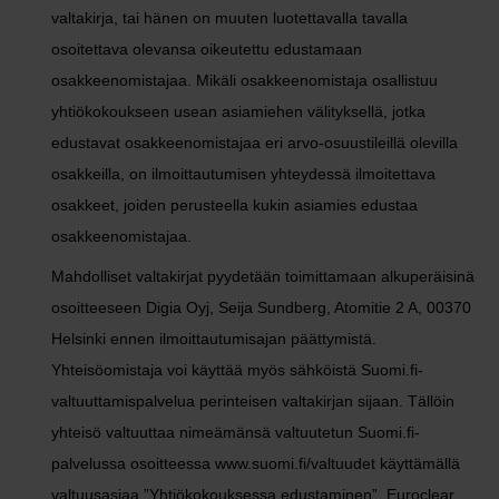
valtakirja, tai hänen on muuten luotettavalla tavalla
osoitettava olevansa oikeutettu edustamaan
osakkeenomistajaa. Mikäli osakkeenomistaja osallistuu
yhtiökokoukseen usean asiamiehen välityksellä, jotka
edustavat osakkeenomistajaa eri arvo-osuustileillä olevilla
osakkeilla, on ilmoittautumisen yhteydessä ilmoitettava
osakkeet, joiden perusteella kukin asiamies edustaa
osakkeenomistajaa.
Mahdolliset valtakirjat pyydetään toimittamaan alkuperäisinä
osoitteeseen Digia Oyj, Seija Sundberg, Atomitie 2 A, 00370
Helsinki ennen ilmoittautumisajan päättymistä.
Yhteisöomistaja voi käyttää myös sähköistä Suomi.fi-
valtuuttamispalvelua perinteisen valtakirjan sijaan. Tällöin
yhteisö valtuuttaa nimeämänsä valtuutetun Suomi.fi-
palvelussa osoitteessa www.suomi.fi/valtuudet käyttämällä
valtuusasiaa ”Yhtiökokouksessa edustaminen”. Euroclear