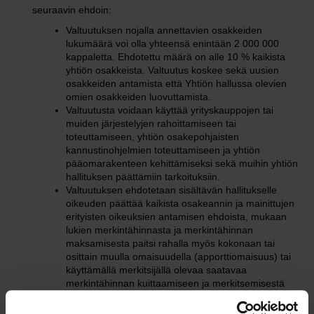
seuraavin ehdoin:
Valtuutuksen nojalla annettavien osakkeiden
lukumäärä voi olla yhteensä enintään 2 000 000
kappaletta. Ehdotettu määrä on alle 10 % kaikista
yhtiön osakkeista. Valtuutus koskee sekä uusien
osakkeiden antamista että Yhtiön hallussa olevien
omien osakkeiden luovuttamista.
Valtuutusta voidaan käyttää yrityskauppojen tai
muiden järjestelyjen rahoittamiseen tai
toteuttamiseen, yhtiön osakepohjaisten
kannustinohjelmien toteuttamiseen ja yhtiön
pääomarakenteen kehittämiseksi sekä muihin yhtiön
hallituksen päättämiin tarkoituksiin.
Valtuutuksen ehdotetaan sisältävän hallitukselle
oikeuden päättää kaikista osakeannin ja mainittujen
erityisten oikeuksien antamisen ehdoista, mukaan
lukien merkintähinnasta ja merkintähinnan
maksamisesta paitsi rahalla myös kokonaan tai
osittain muulla omaisuudella (apporttiomaisuus) tai
käyttämällä merkitsijällä olevaa saatavaa
merkintähinnan kuittaamiseen ja merkitsemisestä
yhtiön taseeseen.