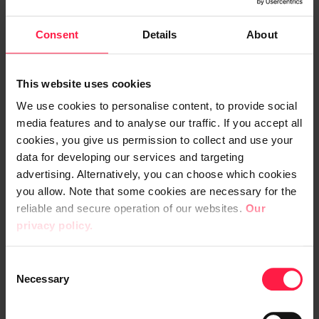
Valtuutus korvaa yhtiökokouksen 20.3.2024 antaman
Consent
Details
About
valtuutuksen ja on voimassa 18 kuukauden ajan
valtuutuspäätöksestä eli 27.9.2026 saakka.
This website uses cookies
Kokouksen päättäminen
We use cookies to personalise content, to provide social
media features and to analyse our traffic. If you accept all
cookies, you give us permission to collect and use your
B. YHTIÖKOKOUSASIAKIRJAT
data for developing our services and targeting
advertising. Alternatively, you can choose which cookies
Edellä mainitut yhtiökokouksen asialistalla olevat hallituksen
you allow. Note that some cookies are necessary for the
ja sen valiokuntien ehdotukset, toimielinten
reliable and secure operation of our websites.
Our
palkitsemisraportti sekä tämä kokouskutsu ovat saatavilla
privacy policy.
digia.fi/sijoittajat
Digia Oyj:n internetsivuilla osoitteessa
.
Digia Oyj:n kolmen viimeksi päättyneen tilikauden
C
Necessary
tilinpäätökset, toimintakertomukset ja
o
n
tilintarkastuskertomukset sekä hallituksen selostus vuoden
s