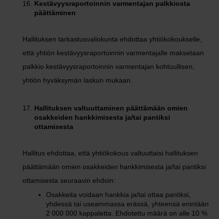
Kestävyysraportoinnin varmentajan palkkiosta
päättäminen
Hallituksen tarkastusvaliokunta ehdottaa yhtiökokoukselle,
että yhtiön kestävyysraportoinnin varmentajalle maksetaan
palkkio kestävyysraportoinnin varmentajan kohtuullisen,
yhtiön hyväksymän laskun mukaan.
Hallituksen valtuuttaminen päättämään omien
osakkeiden hankkimisesta ja/tai pantiksi
ottamisesta
Hallitus ehdottaa, että yhtiökokous valtuuttaisi hallituksen
päättämään omien osakkeiden hankkimisesta ja/tai pantiksi
ottamisesta seuraavin ehdoin:
Osakkeita voidaan hankkia ja/tai ottaa pantiksi,
yhdessä tai useammassa erässä, yhteensä enintään
2 000 000 kappaletta. Ehdotettu määrä on alle 10 %