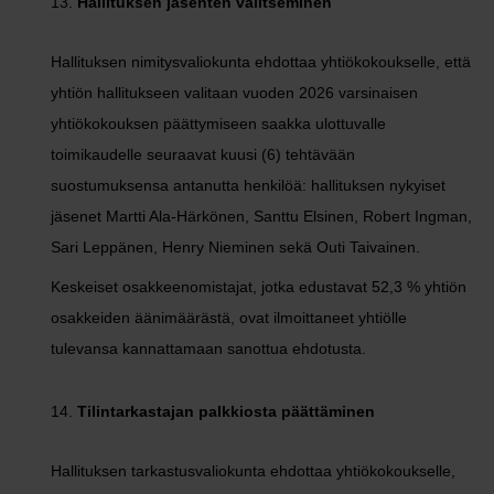
Hallituksen jäsenten valitseminen
Hallituksen nimitysvaliokunta ehdottaa yhtiökokoukselle, että
yhtiön hallitukseen valitaan vuoden 2026 varsinaisen
yhtiökokouksen päättymiseen saakka ulottuvalle
toimikaudelle seuraavat kuusi (6) tehtävään
suostumuksensa antanutta henkilöä: hallituksen nykyiset
jäsenet Martti Ala-Härkönen, Santtu Elsinen, Robert Ingman,
Sari Leppänen, Henry Nieminen sekä Outi Taivainen.
Keskeiset osakkeenomistajat, jotka edustavat 52,3 % yhtiön
osakkeiden äänimäärästä, ovat ilmoittaneet yhtiölle
tulevansa kannattamaan sanottua ehdotusta.
Tilintarkastajan palkkiosta päättäminen
Hallituksen tarkastusvaliokunta ehdottaa yhtiökokoukselle,