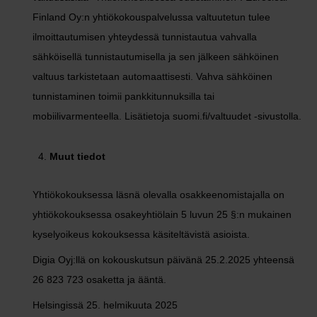
Finland Oy:n yhtiökokouspalvelussa valtuutetun tulee
ilmoittautumisen yhteydessä tunnistautua vahvalla
sähköisellä tunnistautumisella ja sen jälkeen sähköinen
valtuus tarkistetaan automaattisesti. Vahva sähköinen
tunnistaminen toimii pankkitunnuksilla tai
mobiilivarmenteella. Lisätietoja suomi.fi/valtuudet -sivustolla.
Muut tiedot
Yhtiökokouksessa läsnä olevalla osakkeenomistajalla on
yhtiökokouksessa osakeyhtiölain 5 luvun 25 §:n mukainen
kyselyoikeus kokouksessa käsiteltävistä asioista.
Digia Oyj:llä on kokouskutsun päivänä 25.2.2025 yhteensä
26 823 723 osaketta ja ääntä.
Helsingissä 25. helmikuuta 2025