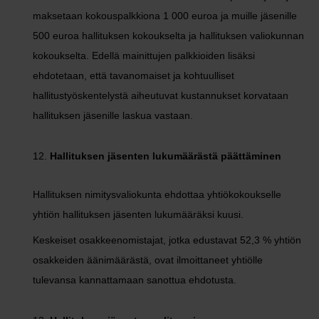
maksetaan kokouspalkkiona 1 000 euroa ja muille jäsenille
500 euroa hallituksen kokoukselta ja hallituksen valiokunnan
kokoukselta. Edellä mainittujen palkkioiden lisäksi
ehdotetaan, että tavanomaiset ja kohtuulliset
hallitustyöskentelystä aiheutuvat kustannukset korvataan
hallituksen jäsenille laskua vastaan.
Hallituksen jäsenten lukumäärästä päättäminen
Hallituksen nimitysvaliokunta ehdottaa yhtiökokoukselle
yhtiön hallituksen jäsenten lukumääräksi kuusi.
Keskeiset osakkeenomistajat, jotka edustavat 52,3 % yhtiön
osakkeiden äänimäärästä, ovat ilmoittaneet yhtiölle
tulevansa kannattamaan sanottua ehdotusta.