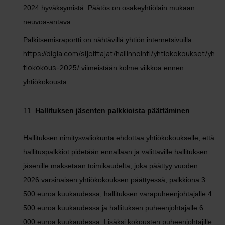
2024 hyväksymistä. Päätös on osakeyhtiölain mukaan
neuvoa-antava.
Palkitsemisraportti on nähtävillä yhtiön internetsivuilla
https://digia.com/sijoittajat/hallinnointi/yhtiokokoukset/yh
tiokokous-2025/
viimeistään kolme viikkoa ennen
yhtiökokousta.
Hallituksen jäsenten palkkioista päättäminen
Hallituksen nimitysvaliokunta ehdottaa yhtiökokoukselle, että
hallituspalkkiot pidetään ennallaan ja valittaville hallituksen
jäsenille maksetaan toimikaudelta, joka päättyy vuoden
2026 varsinaisen yhtiökokouksen päättyessä, palkkiona 3
500 euroa kuukaudessa, hallituksen varapuheenjohtajalle 4
500 euroa kuukaudessa ja hallituksen puheenjohtajalle 6
000 euroa kuukaudessa. Lisäksi kokousten puheenjohtajille