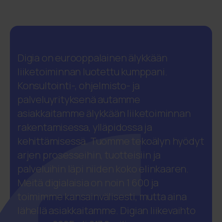
Digia on eurooppalainen älykkään
liiketoiminnan luotettu kumppani.
Konsultointi-, ohjelmisto- ja
palveluyrityksenä autamme
asiakkaitamme älykkään liiketoiminnan
rakentamisessa, ylläpidossa ja
kehittämisessä. Tuomme tekoälyn hyödyt
arjen prosesseihin, tuotteisiin ja
palveluihin läpi niiden koko elinkaaren.
Meitä digialaisia on noin 1 600 ja
toimimme kansainvälisesti, mutta aina
lähellä asiakkaitamme. Digian liikevaihto