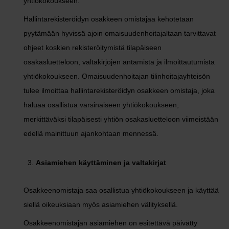
yhtiökokoukseen.
Hallintarekisteröidyn osakkeen omistajaa kehotetaan
pyytämään hyvissä ajoin omaisuudenhoitajaltaan tarvittavat
ohjeet koskien rekisteröitymistä tilapäiseen
osakasluetteloon, valtakirjojen antamista ja ilmoittautumista
yhtiökokoukseen. Omaisuudenhoitajan tilinhoitajayhteisön
tulee ilmoittaa hallintarekisteröidyn osakkeen omistaja, joka
haluaa osallistua varsinaiseen yhtiökokoukseen,
merkittäväksi tilapäisesti yhtiön osakasluetteloon viimeistään
edellä mainittuun ajankohtaan mennessä.
Asiamiehen käyttäminen ja valtakirjat
Osakkeenomistaja saa osallistua yhtiökokoukseen ja käyttää
siellä oikeuksiaan myös asiamiehen välityksellä.
Osakkeenomistajan asiamiehen on esitettävä päivätty