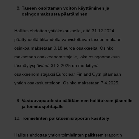
Taseen osoittaman voiton käyttäminen ja
osingonmaksusta päättäminen
Hallitus ehdottaa yhtiökokoukselle, että 31.12.2024
päättyneeltä tilikaudelta vahvistettavan taseen mukaan
osinkoa maksetaan 0,18 euroa osakkeelta. Osinko
maksetaan osakkeenomistajalle, joka osingonmaksun
täsmäytyspäivänä 31.3.2025 on merkittynä
osakkeenomistajaksi Euroclear Finland Oy:n pitämään
yhtiön osakasluetteloon. Osinko maksetaan 7.4.2025.
Vastuuvapaudesta päättäminen hallituksen jäsenille
ja toimitusjohtajalle
Toimielinten palkitsemisraportin käsittely
Hallitus ehdottaa yhtiön toimielinten palkitsemisraportin