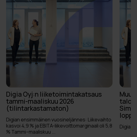
Digia Oyj:n liiketoimintakatsaus
Muuto
tammi-maaliskuu 2026
talous
(tilintarkastamaton)
Simol
lopp
Digian ensimmäinen vuosineljännes: Liikevaihto
kasvoi 4,9 % ja EBITA-liikevoittomarginaali oli 5,8
Digia Oy
% Tammi–maaliskuu ...