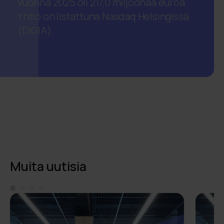
vuonna 2025 oli 217,0 miljoonaa euroa.
Yhtiö on listattuna Nasdaq Helsingissä
(DIGIA).
Muita uutisia