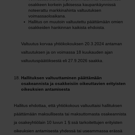
osakkeen korkein julkisessa kaupankäynnissä
noteerattu markkinahinta valtuutuksen
voimassaoloaikana.
Hallitus on muutoin valtuutettu päättämään omien
osakkeiden hankinnan kaikista ehdoista.
Valtuutus korvaa yhtiökokouksen 20.3.2024 antaman
valtuutuksen ja on voimassa 18 kuukauden ajan
valtuutuspäätöksestä eli 27.9.2026 saakka.
Hallituksen valtuuttaminen päättämään
osakeannista ja osakkeisiin oikeuttavien erityisten
oikeuksien antamisesta
Hallitus ehdottaa, että yhtiökokous valtuuttaisi hallituksen
päättämään maksullisesta tai maksuttomasta osakeannista
ja osakeyhtiölain 10 luvun 1 §:ssä tarkoitettujen erityisten
oikeuksien antamisesta yhdessä tai useammassa erässä