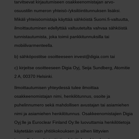
tarvitsevat kirjautumiseen osakkeenomistajan arvo-
osuustilin numeron yhteisö-/yksilöintitunnuksen lisäksi.
Mikäli yhteisöomistaja käyttää sähköistä Suomi.fi-valtuutta,
ilmoittautuminen edellyttää valtuutetulta vahvaa sähköistä
tunnistautumista, joka toimii pankkitunnuksilla tai
mobiilivarmenteella.
b) sähköpostitse osoitteeseen invest@digia.com tai
c) kirjeitse osoitteeseen Digia Oyj, Seija Sundberg, Atomitie
2 A, 00370 Helsinki.
Ilmoittautumisen yhteydessä tulee ilmoittaa
osakkeenomistajan nimi, henkilötunnus, osoite ja
puhelinnumero sekä mahdollisen avustajan tai asiamiehen
nimi ja asiamiehen henkilötunnus. Osakkeenomistajien Digia
Oyj:lle ja Euroclear Finland Oy:lle luovuttamia henkilötietoja
käytetään vain yhtiökokouksen ja siihen liittyvien