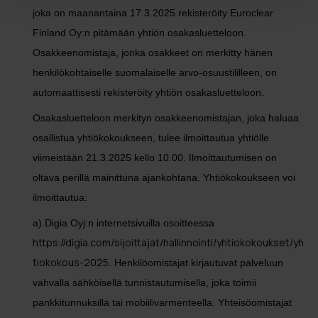
joka on maanantaina 17.3.2025 rekisteröity Euroclear
Finland Oy:n pitämään yhtiön osakasluetteloon.
Osakkeenomistaja, jonka osakkeet on merkitty hänen
henkilökohtaiselle suomalaiselle arvo-osuustililleen, on
automaattisesti rekisteröity yhtiön osakasluetteloon.
Osakasluetteloon merkityn osakkeenomistajan, joka haluaa
osallistua yhtiökokoukseen, tulee ilmoittautua yhtiölle
viimeistään 21.3.2025 kello 10.00. Ilmoittautumisen on
oltava perillä mainittuna ajankohtana. Yhtiökokoukseen voi
ilmoittautua:
a) Digia Oyj:n internetsivuilla osoitteessa
https://digia.com/sijoittajat/hallinnointi/yhtiokokoukset/yh
tiokokous-2025
. Henkilöomistajat kirjautuvat palveluun
vahvalla sähköisellä tunnistautumisella, joka toimii
pankkitunnuksilla tai mobiilivarmenteella. Yhteisöomistajat