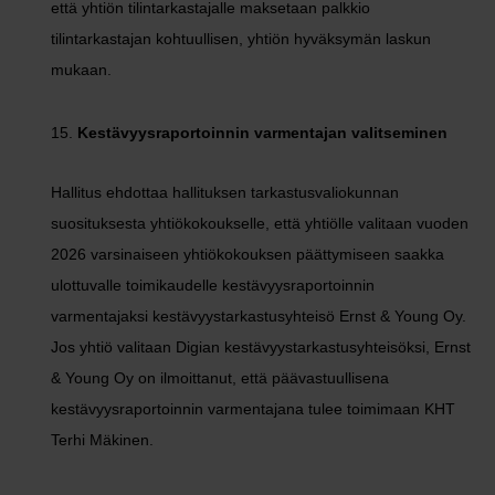
että yhtiön tilintarkastajalle maksetaan palkkio
tilintarkastajan kohtuullisen, yhtiön hyväksymän laskun
mukaan.
Kestävyysraportoinnin varmentajan valitseminen
Hallitus ehdottaa hallituksen tarkastusvaliokunnan
suosituksesta yhtiökokoukselle, että yhtiölle valitaan vuoden
2026 varsinaiseen yhtiökokouksen päättymiseen saakka
ulottuvalle toimikaudelle kestävyysraportoinnin
varmentajaksi kestävyystarkastusyhteisö Ernst & Young Oy.
Jos yhtiö valitaan Digian kestävyystarkastusyhteisöksi, Ernst
& Young Oy on ilmoittanut, että päävastuullisena
kestävyysraportoinnin varmentajana tulee toimimaan KHT
Terhi Mäkinen.