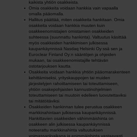
kaikista yhtiön osakkeista.
Omia osakkeita voidaan hankkia vain vapaalla
omalla pääomalla.
Hallitus päättää, miten osakkeita hankitaan. Omia
osakkeita voidaan hankkia muuten kuin
osakkeenomistajien omistamien osakkeiden
suhteessa (suunnattu hankinta). Valtuutus käsittää
myös osakkeiden hankkimisen julkisessa
kaupankäynnissä Nasdaq Helsinki Oy:ssä sen ja
Euroclear Finland Oy:n sääntöjen ja ohjeiden
mukaan, tai osakkeenomistajille tehtävän
ostotarjouksen kautta.
Osakkeita voidaan hankkia yhtiön pääomarakenteen
kehittämiseksi, yrityskauppojen tai muiden
järjestelyjen rahoittamiseen tai toteuttamiseen,
yhtiön osakepohjaisten kannustinohjelmien
toteuttamiseen tai muutoin edelleen luovutettaviksi
tai mitätöitäviksi.
Osakkeiden hankinnan tulee perustua osakkeen
markkinahintaan julkisessa kaupankäynnissä.
Hankittavien osakkeiden vähimmäishinta on
osakkeen alin julkisessa kaupankäynnissä
noteerattu markkinahinta valtuutuksen
voimassaoloaikana ja enimmäishinta vastaavasti