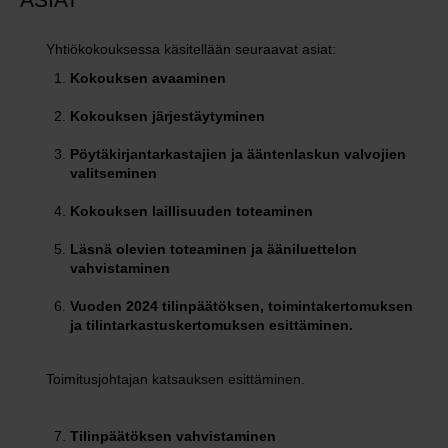
ASIAT
Yhtiökokouksessa käsitellään seuraavat asiat:
Kokouksen avaaminen
Kokouksen järjestäytyminen
Pöytäkirjantarkastajien ja ääntenlaskun valvojien
valitseminen
Kokouksen laillisuuden toteaminen
Läsnä olevien toteaminen ja ääniluettelon
vahvistaminen
Vuoden 2024 tilinpäätöksen, toimintakertomuksen
ja tilintarkastuskertomuksen esittäminen.
Toimitusjohtajan katsauksen esittäminen.
Tilinpäätöksen vahvistaminen