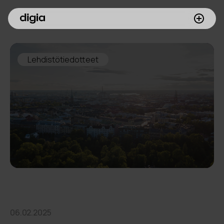
Palvelumme
Lehdistötiedotteet
Asiakkaamme
Inspiroidu
Digia yrityksenä
Sijoittajille
Meille töihin
06.02.2025