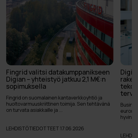
Fingrid valitsi datakumppanikseen
Digia
Digian – yhteistyö jatkuu 2,1 M€:n
raken
sopimuksella
tekoä
terve
Fingrid on suomalainen kantaverkkoyhtiö ja
huoltovarmuuskriittinen toimija. Sen tehtävänä
Busines
on turvata asiakkaille ja ...
euron r
hyvinvoi
LEHDISTÖTIEDOTTEET 17.06.2026
LEHDIS