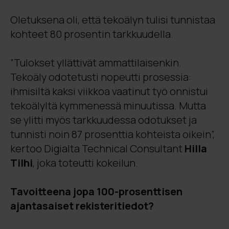
Oletuksena oli, että tekoälyn tulisi tunnistaa
kohteet 80 prosentin tarkkuudella.
”Tulokset yllättivät ammattilaisenkin.
Tekoäly odotetusti nopeutti prosessia:
ihmisiltä kaksi viikkoa vaatinut työ onnistui
tekoälyltä kymmenessä minuutissa. Mutta
se ylitti myös tarkkuudessa odotukset ja
tunnisti noin 87 prosenttia kohteista oikein”,
kertoo Digialta Technical Consultant
Hilla
Tilhi
, joka toteutti kokeilun.
Tavoitteena jopa 100-prosenttisen
ajantasaiset rekisteritiedot?