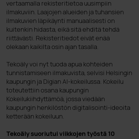
vertaamalla rekisteritietoa uusimpiin
ilmakuviin. Laajojen alueiden ja tuhansien
ilmakuvien läpikäynti manuaalisesti on
kuitenkin hidasta, eikä sitä ehditä tehdä
riittävästi. Rekisteritiedot eivät enää
olekaan kaikilta osin ajan tasalla.
Tekoäly voi nyt tuoda apua kohteiden
tunnistamiseen ilmakuvista, selvisi Helsingin
kaupungin ja Digian AI-kokeilussa. Kokeilu
toteutettiin osana kaupungin
Kokeilukiihdyttämöä, jossa viedään
kaupungin henkilöstön digitalisointi-ideoita
ketterään kokeiluun.
Tekoäly suoriutui viikkojen työstä 10