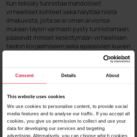
Kun tekoäly tunnistaa mahdolliset
virheelliset kohteet sekä hälyttää niistä
ilmakuvista, joita se ei oman arvionsa
mukaan täysin varmasti pysty tunnistamaan,
pääsevät ihmiset keskittymään virheellisen
tiedon korjaamiseen sekä epäselvien kuvien
tarkistamiseen.
Lopputuloksena voisi olla jopa 100-
Consent
Details
About
prosenttisen ajantasainen rekisteritieto.
Parannus on merkittävä, sillä nykyisin
yleisten alueiden rekisterissä arvioidaan
This website uses cookies
olevan vanhentunutta tai muusta syystä
We use cookies to personalise content, to provide social
virheellistä tietoa 10–20 prosenttia alueesta
media features and to analyse our traffic. If you accept all
cookies, you give us permission to collect and use your
riippuen.
data for developing our services and targeting
advertising. Alternatively, you can choose which cookies