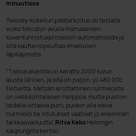
minuutissa
Tekoäly-kokeilun päätarkoitus oli testata,
voiko tekoälyn avulla manuaalisen
kuvantunnistusprosessin automatisoida ja
sitä kautta nopeuttaa ilmakuvien
läpikäymistä.
”Tietoa alueista on kerätty 2000-luvun
alusta lähtien, ja sitä on paljon, yli 480 000
tietuetta. Metsän erottaminen nurmikosta
on vielä kohtalaisen helppoa, mutta puiston
laidalla virtaava puro, puiden alla oleva
nurmikko tai istutukset vaativat jo enemmän
tarkkaavaisuutta”,
Ritva Keko
Helsingin
kaupungilta kertoo.