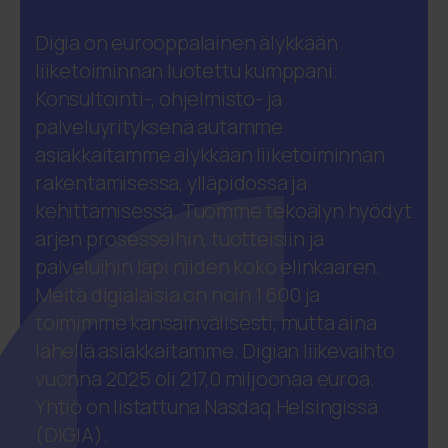
Digia on eurooppalainen älykkään
liiketoiminnan luotettu kumppani.
Konsultointi-, ohjelmisto- ja
palveluyrityksenä autamme
asiakkaitamme älykkään liiketoiminnan
rakentamisessa, ylläpidossa ja
kehittämisessä. Tuomme tekoälyn hyödyt
arjen prosesseihin, tuotteisiin ja
palveluihin läpi niiden koko elinkaaren.
Meitä digialaisia on noin 1 600 ja
toimimme kansainvälisesti, mutta aina
lähellä asiakkaitamme. Digian liikevaihto
vuonna 2025 oli 217,0 miljoonaa euroa.
Yhtiö on listattuna Nasdaq Helsingissä
(DIGIA).