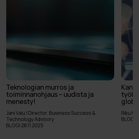
Teknologian murros ja
Kansa
toiminnanohjaus – uudista ja
työka
menesty!
globa
Jani Valu | Director, Business Success &
Riku Mar
Technology Advisory
BLOGI 2
BLOGI 28.11.2025