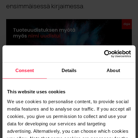
ensimmäisessä kirjaimessa.
Consent
Details
About
This website uses cookies
Luotettava ja pitkäaikainen
We use cookies to personalise content, to provide social
kumppani tekee mitä lupaa
media features and to analyse our traffic. If you accept all
cookies, you give us permission to collect and use your
Koska Digia Envision on tehty
data for developing our services and targeting
advertising. Alternatively, you can choose which cookies
asiakkaidemme arjen tehostamista varten,