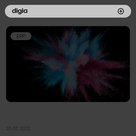
Palvelumme
ERP
Asiakkaamme
Inspiroidu
Digia yrityksenä
Sijoittajille
Meille töihin
23.03.2022