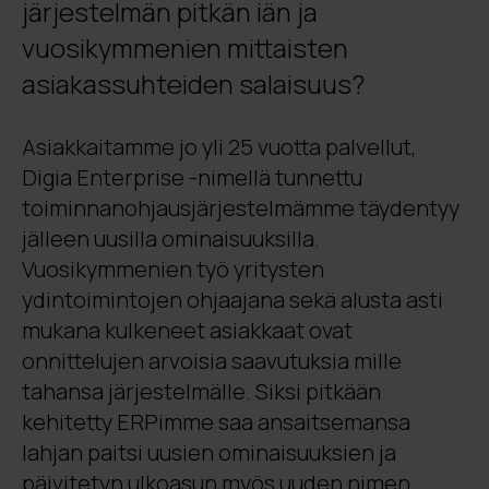
järjestelmän pitkän iän ja
vuosikymmenien mittaisten
asiakassuhteiden salaisuus?
Asiakkaitamme jo yli 25 vuotta palvellut,
Digia Enterprise -nimellä tunnettu
toiminnanohjausjärjestelmämme täydentyy
jälleen uusilla ominaisuuksilla.
Vuosikymmenien työ yritysten
ydintoimintojen ohjaajana sekä alusta asti
mukana kulkeneet asiakkaat ovat
onnittelujen arvoisia saavutuksia mille
tahansa järjestelmälle. Siksi pitkään
kehitetty ERPimme saa ansaitsemansa
lahjan paitsi uusien ominaisuuksien ja
päivitetyn ulkoasun myös uuden nimen