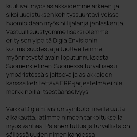
kuuluvat myös asiakkaidemme arkeen, ja
siksi uudistuksen kehityssuuntaviivoissa
huomioidaan myös hiilijalanjäljenlaskenta.
Vastuullisuustyömme lisäksi olemme
erityisen ylpeitä Digia Envisionin
kotimaisuudesta ja tuotteellemme
myönnetystä avainlipputunnuksesta.
Suomenkielinen, Suomessa turvallisesti
ympäristössä sijaitseva ja asiakkaiden
kanssa kehitettävä ERP-järjestelmä ei ole
markkinoilla itsestäänselvyys.
Vaikka Digia Envision symboloi meille uutta
aikakautta, jätimme nimeen tarkoituksella
myös vanhaa. Palanen tuttua ja turvallista on
säilössä uuden nimen kahdessa