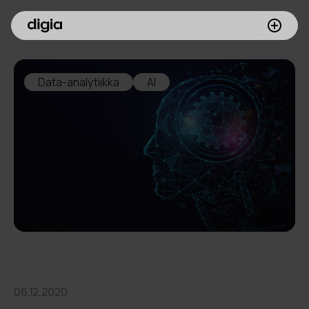
Palvelumme
Data-analytiikka
AI
Asiakkaamme
Inspiroidu
Digia yrityksenä
Sijoittajille
Meille töihin
06.12.2020