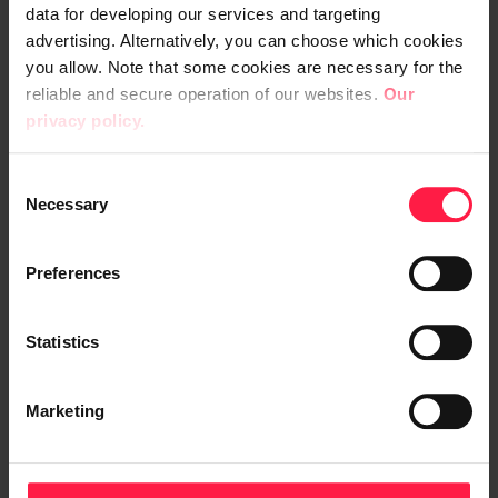
Edellistä määritelmää ei kuitenkaan kannata
data for developing our services and targeting
advertising. Alternatively, you can choose which cookies
soveltaa joka tilanteessa, sillä esimerkiksi
you allow. Note that some cookies are necessary for the
rintasyöpää diagnosoidessa ei kannata
reliable and secure operation of our websites.
Our
pitää huolta siitä, että positiivisten
privacy policy.
diagnoosien suhde on sama miehillä ja
naisilla. Tämä esimerkki myös selventää,
C
että joissakin tapauksissa, ainakin
Necessary
o
lääketieteellisessä kontekstissa, voi olla
n
hyväksi käyttää koneoppimismallin
s
Preferences
e
syötteenä tietoa ihmisryhmästä.
n
t
Statistics
Lisää esimerkkejä reiluuden määritelmistä
S
löytyy artikkelista
Fairness Definitions
e
Marketing
Explained
ja luennosta
21 fairness
l
definitions and their politics
.
e
c