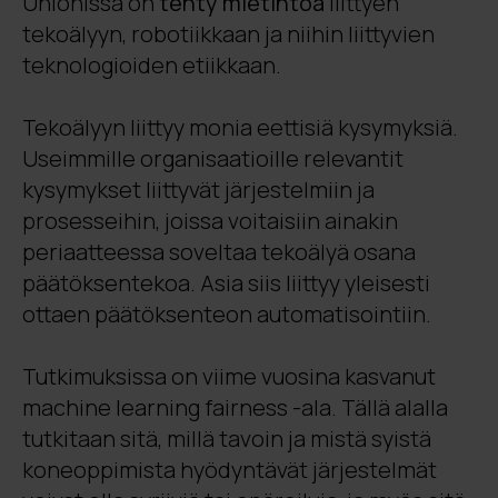
Unionissa on
tehty mietintöä
liittyen
tekoälyyn, robotiikkaan ja niihin liittyvien
teknologioiden etiikkaan.
Tekoälyyn liittyy monia eettisiä kysymyksiä.
Useimmille organisaatioille relevantit
kysymykset liittyvät järjestelmiin ja
prosesseihin, joissa voitaisiin ainakin
periaatteessa soveltaa tekoälyä osana
päätöksentekoa. Asia siis liittyy yleisesti
ottaen päätöksenteon automatisointiin.
Tutkimuksissa on viime vuosina kasvanut
machine learning fairness -ala. Tällä alalla
tutkitaan sitä, millä tavoin ja mistä syistä
koneoppimista hyödyntävät järjestelmät