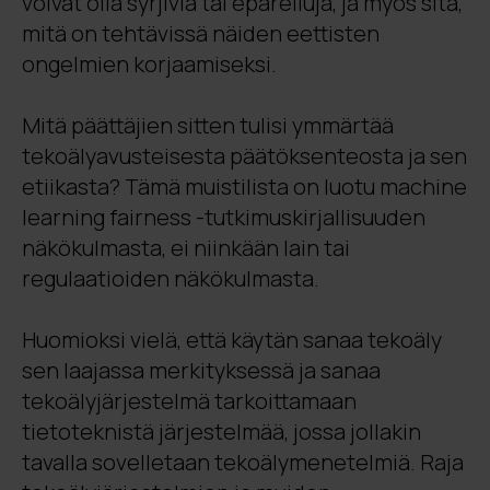
voivat olla syrjiviä tai epäreiluja, ja myös sitä,
mitä on tehtävissä näiden eettisten
ongelmien korjaamiseksi.
Mitä päättäjien sitten tulisi ymmärtää
tekoälyavusteisesta päätöksenteosta ja sen
etiikasta? Tämä muistilista on luotu machine
learning fairness -tutkimuskirjallisuuden
näkökulmasta, ei niinkään lain tai
regulaatioiden näkökulmasta.
Huomioksi vielä, että käytän sanaa tekoäly
sen laajassa merkityksessä ja sanaa
tekoälyjärjestelmä tarkoittamaan
tietoteknistä järjestelmää, jossa jollakin
tavalla sovelletaan tekoälymenetelmiä. Raja