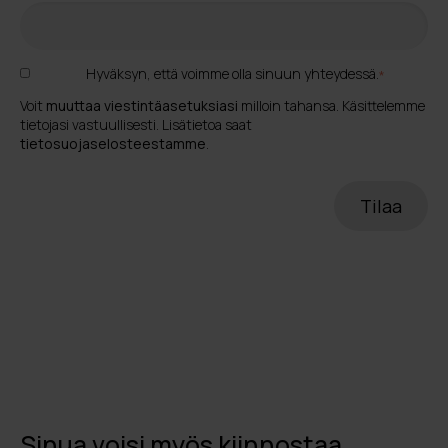
Hyväksyn, että voimme olla sinuun yhteydessä.
*
Voit
muuttaa viestintäasetuksiasi
milloin tahansa. Käsittelemme
tietojasi vastuullisesti. Lisätietoa saat
tietosuojaselosteestamme
.
Sinua voisi myös kiinnostaa