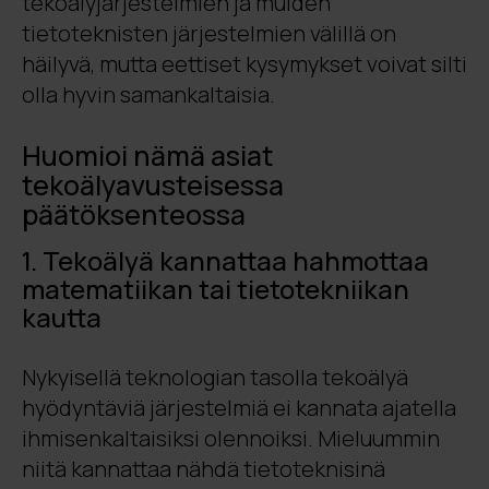
tekoälyjärjestelmien ja muiden
tietoteknisten järjestelmien välillä on
häilyvä, mutta eettiset kysymykset voivat silti
olla hyvin samankaltaisia.
Huomioi nämä asiat
tekoälyavusteisessa
päätöksenteossa
1. Tekoälyä kannattaa hahmottaa
matematiikan tai tietotekniikan
kautta
Nykyisellä teknologian tasolla tekoälyä
hyödyntäviä järjestelmiä ei kannata ajatella
ihmisenkaltaisiksi olennoiksi. Mieluummin
niitä kannattaa nähdä tietoteknisinä