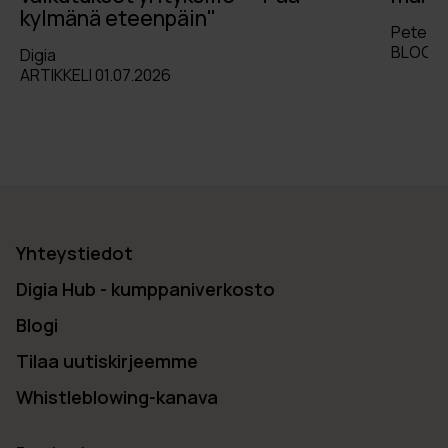
kylmänä eteenpäin"
Pete L
BLOGI 
Digia
ARTIKKELI 01.07.2026
Yhteystiedot
Digia Hub - kumppaniverkosto
Blogi
Tilaa uutiskirjeemme
Whistleblowing-kanava