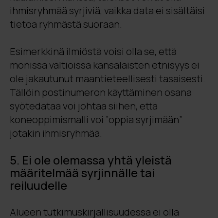
ihmisryhmää syrjiviä, vaikka data ei sisältäisi
tietoa ryhmästä suoraan.
Esimerkkinä ilmiöstä voisi olla se, että
monissa valtioissa kansalaisten etnisyys ei
ole jakautunut maantieteellisesti tasaisesti.
Tällöin postinumeron käyttäminen osana
syötedataa voi johtaa siihen, että
koneoppimismalli voi ”oppia syrjimään”
jotakin ihmisryhmää.
5. Ei ole olemassa yhtä yleistä
määritelmää syrjinnälle tai
reiluudelle
Alueen tutkimuskirjallisuudessa ei olla