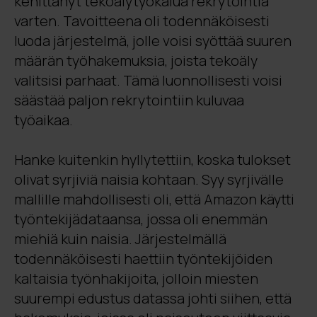
kehittänyt tekoälytyökalua rekrytointia
varten. Tavoitteena oli todennäköisesti
luoda järjestelmä, jolle voisi syöttää suuren
määrän työhakemuksia, joista tekoäly
valitsisi parhaat. Tämä luonnollisesti voisi
säästää paljon rekrytointiin kuluvaa
työaikaa.
Hanke kuitenkin hyllytettiin, koska tulokset
olivat syrjiviä naisia kohtaan. Syy syrjivälle
mallille mahdollisesti oli, että Amazon käytti
työntekijädataansa, jossa oli enemmän
miehiä kuin naisia. Järjestelmällä
todennäköisesti haettiin työntekijöiden
kaltaisia työnhakijoita, jolloin miesten
suurempi edustus datassa johti siihen, että