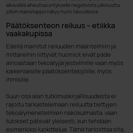
aikavälillä aiheuttaa yritykselle negatiivista julkisuutta,
jolloin mainetappio näkyy myös taloudessa.
Päätöksenteon reiluus – etiikka
vaakakupissa
Edellä mainitut reiluuden määritelmiin ja
mittareihin liittyvät huomiot eivät päde
ainoastaan tekoälyjärjestelmille vaan myös
kaikenlaisille päätöksentekijöille, myös
ihmisille.
Suuri osa alan tutkimuskirjallisuudesta ei
rajoitu tarkastelemaan reiluutta tiettyjen
tekoälymenetelmien näkökulmasta, vaan
tulokset pätevät yleisesti, kun tehdään
esimerkiksi luokittelua. Tämä tarkoittaa sitä,