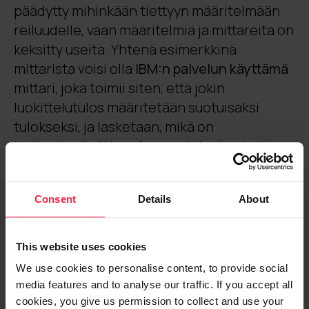
päädytty mihinkään tiettyyn määritelmään
reiluudelle, vaan määritelmiä ja mittareita on
keksitty useita. Yhtenä esimerkkinä
mittarista voisi olla
IBM:n palvelun käyttämä
mittari, joka toimii siten, että jokin
luokittelutulos määritetään suotuisaksi
tulokseksi, ja lasketaan, mikä on
ihmisryhmän X ja referenssi-ihmisryhmän
suotuisten luokittelutulosten osuuksien
suhde, esim. työnhaussa (kuinka suuri osa
Consent
Details
About
hakeneista naisista rekrytointiin) / (kuinka
suuri osa hakeneista miehistä rekrytointiin).
Jos tämä suhdeluku on arvoltaan noin yksi,
This website uses cookies
on kyseessä reilu luokittelu kyseisen mittarin
We use cookies to personalise content, to provide social
mukaan.
media features and to analyse our traffic. If you accept all
cookies, you give us permission to collect and use your