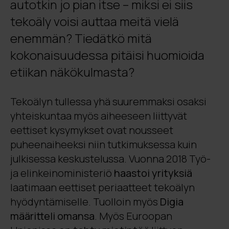
autotkin jo pian itse – miksi ei siis
tekoäly voisi auttaa meitä vielä
enemmän? Tiedätkö mitä
kokonaisuudessa pitäisi huomioida
etiikan näkökulmasta?
Tekoälyn tullessa yhä suuremmaksi osaksi
yhteiskuntaa myös aiheeseen liittyvät
eettiset kysymykset ovat nousseet
puheenaiheeksi niin tutkimuksessa kuin
julkisessa keskustelussa. Vuonna 2018 Työ-
ja elinkeinoministeriö
haastoi yrityksiä
laatimaan eettiset periaatteet tekoälyn
hyödyntämiselle. Tuolloin myös
Digia
määritteli omansa
. Myös Euroopan