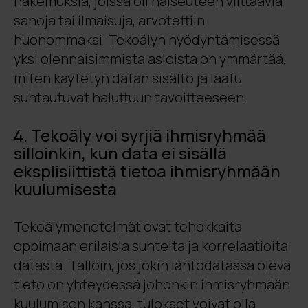
hakemuksia, joissa oli naiseuteen viittaavia
sanoja tai ilmaisuja, arvotettiin
huonommaksi. Tekoälyn hyödyntämisessä
yksi olennaisimmista asioista on ymmärtää,
miten käytetyn datan sisältö ja laatu
suhtautuvat haluttuun tavoitteeseen.
4. Tekoäly voi syrjiä ihmisryhmää
silloinkin, kun data ei sisällä
eksplisiittistä tietoa ihmisryhmään
kuulumisesta
Tekoälymenetelmät ovat tehokkaita
oppimaan erilaisia suhteita ja korrelaatioita
datasta. Tällöin, jos jokin lähtödatassa oleva
tieto on yhteydessä johonkin ihmisryhmään
kuulumisen kanssa, tulokset voivat olla