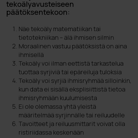
tekoälyavusteiseen
päätöksentekoon:
Näe tekoäly matematiikan tai
tietotekniikan – älä ihmisen silmin
Moraalinen vastuu päätöksistä on aina
ihmisellä
Tekoäly voi ilman eettistä tarkastelua
tuottaa syrjiviä tai epäreiluja tuloksia
Tekoäly voi syrjiä ihmisryhmää silloinkin,
kun data ei sisällä eksplisiittistä tietoa
ihmisryhmään kuulumisesta
Ei ole olemassa yhtä yleistä
määritelmää syrjinnälle tai reiluudelle
Tavoitteet ja reiluusmittarit voivat olla
ristiriidassa keskenään