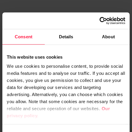
Consent
Details
About
Pilviratkaisut
AI
This website uses cookies
We use cookies to personalise content, to provide social
media features and to analyse our traffic. If you accept all
cookies, you give us permission to collect and use your
data for developing our services and targeting
advertising. Alternatively, you can choose which cookies
you allow. Note that some cookies are necessary for the
reliable and secure operation of our websites.
Our
privacy policy.
Gemini Enterprise in action
C