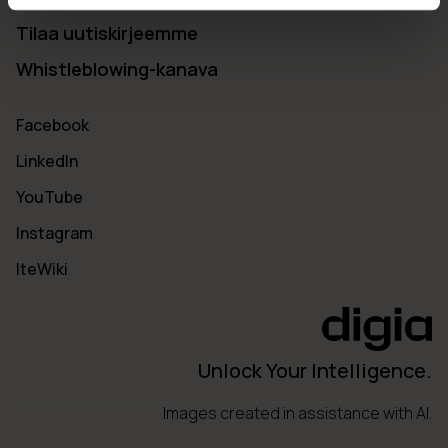
Tilaa uutiskirjeemme
Whistleblowing-kanava
Facebook
LinkedIn
YouTube
Instagram
IteWiki
Unlock Your Intelligence.
Images created in assistance with AI.