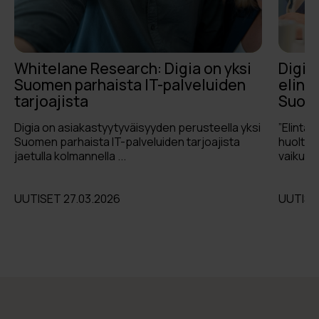
Whitelane Research: Digia on yksi
Digia
Suomen parhaista IT-palveluiden
elint
tarjoajista
Suom
Digia on asiakastyytyväisyyden perusteella yksi
”Elintar
Suomen parhaista IT-palveluiden tarjoajista
huoltov
jaetulla kolmannella ...
vaikutus
UUTISET 27.03.2026
UUTISET