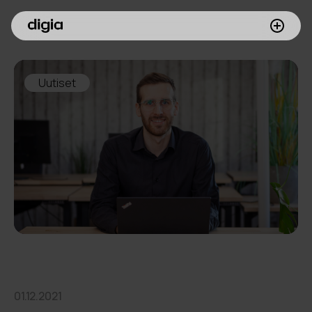
Palvelumme
Uutiset
Asiakkaamme
Inspiroidu
Digia yrityksenä
Sijoittajille
Meille töihin
01.12.2021