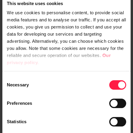
Jaakon matkaa voi seurata viikoittain Digian,
This website uses cookies
Duunitorin sekä hänen omassa
We use cookies to personalise content, to provide social
sosiaalisessa mediassa. Koeajan päätteeksi
media features and to analyse our traffic. If you accept all
cookies, you give us permission to collect and use your
kerromme myös Jaakon mietteitä Digialla
data for developing our services and targeting
työskentelystä laajemmin.
advertising. Alternatively, you can choose which cookies
you allow. Note that some cookies are necessary for the
Tervetuloa Jaakko Digialle oppimaan!
reliable and secure operation of our websites.
Our
privacy policy.
C
Necessary
o
n
s
Preferences
Digia on eurooppalainen älykkään
e
liiketoiminnan luotettu kumppani.
n
Konsultointi-, ohjelmisto- ja
t
Statistics
palveluyrityksenä autamme
S