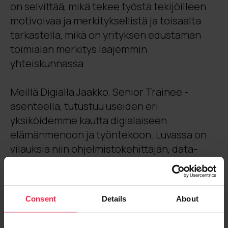
on selvittää, mikä tekee työstä tekijöilleen
motivoivaa ja merkityksellistä ja toisaalta
tarkastella, mikä on yrityksen edustaman
toimialan merkitys laajemmin
yhteiskunnassa.
Meillä Digialla Jaakko, Senior Trainee -
asenteella, tutustuu useiden eri
yksiköidemme kautta digialaiseen
elämänmenoon ja työntekoon. Luvassa on
vilauksia niin ohjelmistokehittäjän, data-
analyytikon kuin Digian johtoryhmän
työarjesta ja Jaakko vierailee digialaisten
kotitoimistojen lisäksi Jyväskylän,
Consent
Details
About
Tampereen ja Helsingin toimistoillamme.