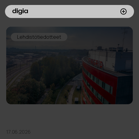
Palvelumme
Lehdistötiedotteet
Asiakkaamme
Inspiroidu
Digia yrityksenä
Sijoittajille
Meille töihin
17.06.2026