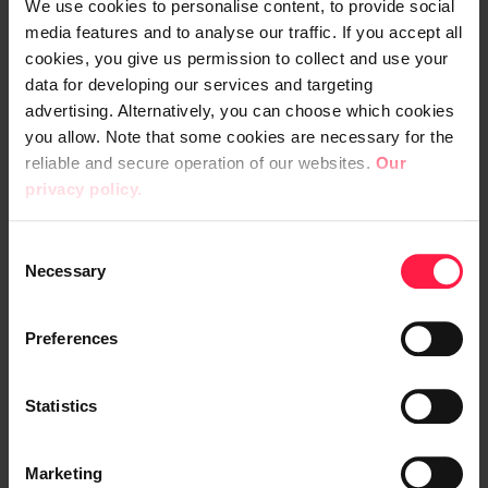
We use cookies to personalise content, to provide social
Uudistuksien yhteydessä Fingridillä
media features and to analyse our traffic. If you accept all
tunnistettiin tarve päivittää
cookies, you give us permission to collect and use your
integraatiopalvelukokonaisuutta ja
data for developing our services and targeting
kilpailutuksen myötä Digia valikoitui
advertising. Alternatively, you can choose which cookies
kumppaniksi myös tälle osa-alueelle.
you allow. Note that some cookies are necessary for the
reliable and secure operation of our websites.
Our
privacy policy.
”Olemme yhdessä tytäryhtiömme
Savangardin kanssa
yksi Pohjois-Euroopan
C
johtavista data- ja integraatio-osaajista
. On
Necessary
o
hienoa, että pääsemme hyödyntämään
n
ydinosaamistamme entistä kattavammin
s
Preferences
Fingridin toiminnan kehittämisessä”,
e
Häkämies lisää.
n
t
Statistics
Lisätietoja:
S
e
Marketing
Minna Häkämies
l