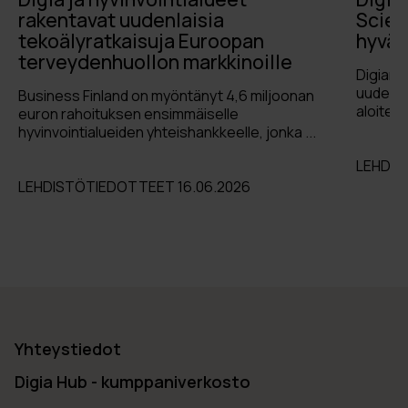
rakentavat uudenlaisia
Scien
tekoälyratkaisuja Euroopan
hyväk
terveydenhuollon markkinoille
Digian 
uuden v
Business Finland on myöntänyt 4,6 miljoonan
aloite h
euron rahoituksen ensimmäiselle
hyvinvointialueiden yhteishankkeelle, jonka ...
LEHDIS
LEHDISTÖTIEDOTTEET 16.06.2026
Yhteystiedot
Digia Hub - kumppaniverkosto