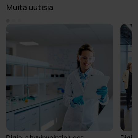
Muita uutisia
Digia ja hyvinvointialueet
Digia