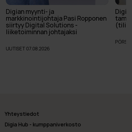
Digian myynti- ja
Digia
markkinointijohtaja Pasi Ropponen
tammi
siirtyy Digital Solutions -
(tili
liiketoiminnan johtajaksi
PÖRSSI
UUTISET 07.08.2026
Yhteystiedot
Digia Hub - kumppaniverkosto