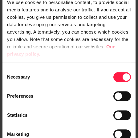
We use cookies to personalise content, to provide social
media features and to analyse our traffic. If you accept all
cookies, you give us permission to collect and use your
data for developing our services and targeting
advertising. Alternatively, you can choose which cookies
you allow. Note that some cookies are necessary for the
reliable and secure operation of our websites.
Our
privacy policy.
C
Necessary
o
n
s
Preferences
02
/
03
e
n
Näin Suomi hyödyntää
Näi
t
Statistics
S
tekoälyä
työ
ään
e
Marketing
amme
l