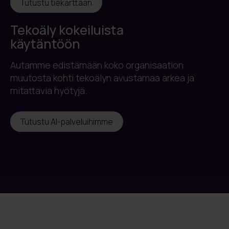
Tutustu tiekarttaan
Tekoäly kokeiluista
käytäntöön
Autamme edistämään koko organisaation
muutosta kohti tekoälyn avustamaa arkea ja
mitattavia hyötyjä.
Tutustu AI-palveluihimme