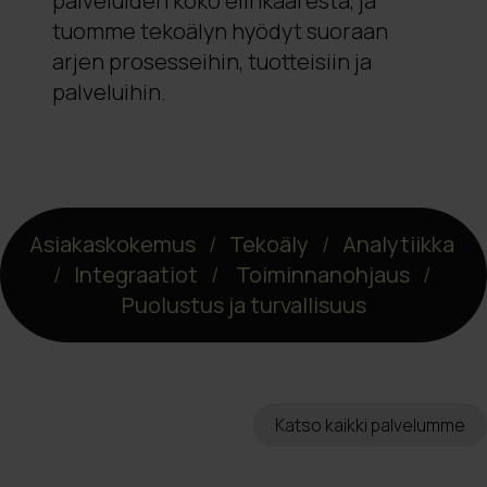
palveluiden koko elinkaaresta, ja
tuomme tekoälyn hyödyt suoraan
arjen prosesseihin, tuotteisiin ja
palveluihin.
Asiakaskokemus
/
Tekoäly
/
Analytiikka
/
Integraatiot
/
Toiminnanohjaus
/
Puolustus ja turvallisuus
Katso kaikki palvelumme