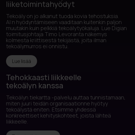
liiketoimintahyödyt
Tekoäly on jo alkanut tuoda kovia tehostuksia.
AI:n hyödyntämiseen vaaditaan kuitenkin paljon
muutakin kuin pelkkiä tekoälytyökaluja. Lue Digian
toimitusjohtaja Timo Levoranta näkemys
kolmesta kriittisestä tekijästä, joita ilman
tekoälymurros ei onnistu.
Lue lisää
Tehokkaasti liikkeelle
tekoälyn kanssa
Tekoälyn tiekartta -palvelu auttaa tunnistamaan,
miten juuri teidän organisaationne hyötyy
tekoälystä eniten. Etsimme yhdessä
konkreettiset kehityskohteet, joista lähteä
liikkeelle.