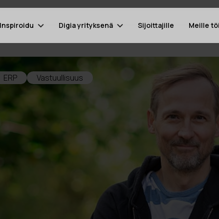
Inspiroidu
Digia yrityksenä
Sijoittajille
Meille tö
ERP
Vastuullisuus