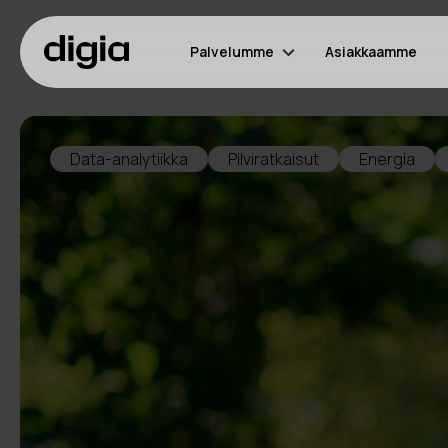
Palvelumme
Asiakkaamme
Data-analytiikka
Pilviratkaisut
Energia