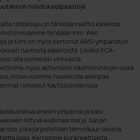
uotannon hiilidioksidipäästöjä
.
ita ratkaisuja on tärkeää miettiä kaikessa
pilvitiimissämme tehdään mm. Well
ejä ja tiimi on myös kertonut AWS-ympäristön
oksien tuomista säästöistä. Lisäksi KCA-
isi olla esimerkki vihreästä
ietimme myös aktiivisesti liiketoimintojen sekä
a, miten voimme huomioida aiempaa
ammat ratkaisut käytössä olevissa
keskustelua aiheen ympärillä ja siksi
heeseen liittyvä webinaarisarja. Sarjan
issa, joka järjestetään tammikuun aikana,
etta lisää. Kerromme konkreettisista