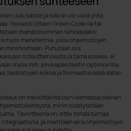
utuksen suhteeseen
en uusi käsite ja sille ei ole vielä yhtä
ää. Yleisesti ottaen Green Code:lla tai
koitetaan mahdollisimman tehokkaaksi
ta myös menetelmiä, joilla ohjelmistojen
än minimoimaan. Puhutaan siis
kaisujen toteuttamisesta ja tämä koskee, ei
vaan myös mm. pilvikapasiteetin optimointia,
aa, tiedostojen kokoa ja formaattia sekä datan
oodaus on merkittäviltä osin olemassa olevien
hjelmistokehitystä, mihin sisällytetään
ulma. Tavoitteena on, ettei tehdä turhaa
 integraatioita, ja mietitään aina ohjelmistojen
nergiankulutuksen suhdetta.