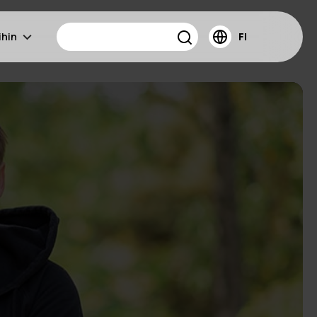
ihin
FI