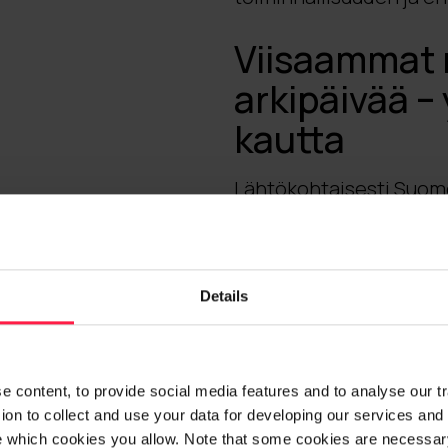
Viisaammat r
arkipäivää –
kautta
Lähtökohtaisesti Suome
ohjelmistotuotantoa, jo
isosta uudesta asiasta.
aiheesta, päästään jo 
ratkaisuja saisi osaksi
Details
työtä edistää?
Oma ehdotukseni on, et
 content, to provide social media features and to analyse our traf
Koska aihe on isompi kui
on to collect and use your data for developing our services and 
keskustelut ja verkost
e which cookies you allow. Note that some cookies are necessary