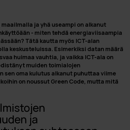
a maailmalla ja yhä useampi on alkanut
nkäyttöään - miten tehdä energiaviisaampia
mässään? Tätä kautta myös ICT-alan
olla keskusteluissa. Esimerkiksi datan määrä
svaa huimaa vauhtia, ja vaikka ICT-ala on
 edistänyt muiden toimialojen
n sen oma kulutus alkanut puhuttaa viime
koihin on noussut Green Code, mutta mitä
lmistojen
uuden ja