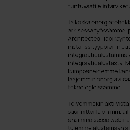
tuntuvasti elintarviket
Ja koska energiatehokka
arkisessa työssämme, 
Architected -läpikäynt
instanssityyppien muut
integraatioalustamme vo
integraatioalustasta. M
kumppaneidemme kanss
laajemmin energiaviisa
teknologioissamme.
Toivommekin aktiivista 
suunnitteilla on mm. ai
ensimmäisessä webinaar
tulemme alustamaan aih