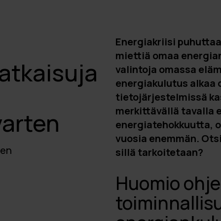
Energiakriisi puhutta
miettiä omaa energia
atkaisuja
valintoja omassa elä
energiakulutus alkaa 
tietojärjestelmissä ka
merkittävällä tavalla
varten
energiatehokkuutta, o
vuosia enemmän. Otsi
een
sillä tarkoitetaan?
Huomio ohje
toiminnallis