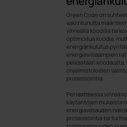
energiankul
Green Code on suhteellis
vakiintunutta määritelm
vihreällä koodilla tar
optimoitua koodia, mut
energiankulutus pyritä
energiaviisaampien rat
pelkästään koodausta, 
ohjelmistokielen valint
prosessointia.
Periaatteessa vihreä k
käytäntöjen mukaista o
energiaviisauden näkök
prosessointia tai turhia
toiminnallisuuden ja e