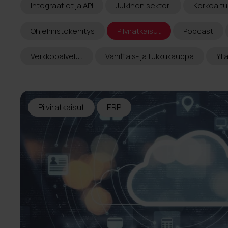
Integraatiot ja API
Julkinen sektori
Korkea tu
Ohjelmistokehitys
Pilviratkaisut
Podcast
Verkkopalvelut
Vähittäis- ja tukkukauppa
Yll
Pilviratkaisut
ERP