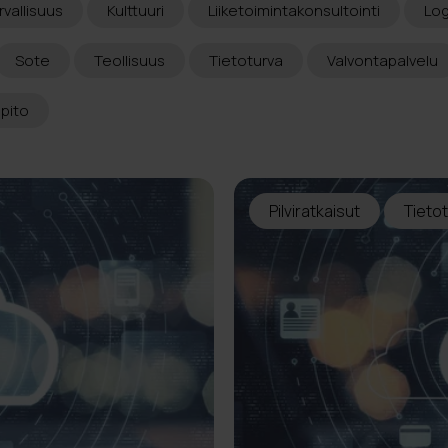
rvallisuus
Kulttuuri
Liiketoimintakonsultointi
Log
Sote
Teollisuus
Tietoturva
Valvontapalvelu
äpito
Pilviratkaisut
Tieto