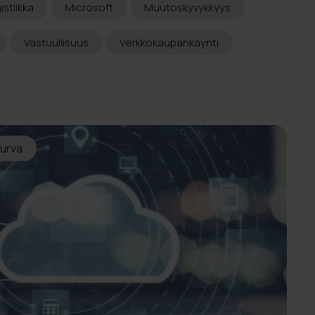
istiikka
Microsoft
Muutoskyvykkyys
Vastuullisuus
Verkkokaupankäynti
turva