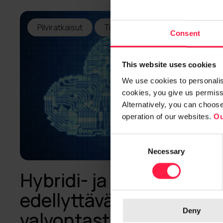
Pilviratkaisut
Tietoturva
Valvontapalvelu
Consent
This website uses cookies
We use cookies to personalise
cookies, you give us permissi
Alternatively, you can choos
operation of our websites.
Ou
C
Necessary
o
n
Hybridi- ja multipilviym
s
e
edellyttävät uutta
n
Deny
t
valvontastrategiaa
S