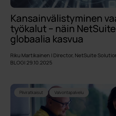
Kansainvälistyminen vaa
työkalut – näin NetSuit
globaalia kasvua
Riku Martikainen | Director, NetSuite Solutio
BLOGI 29.10.2025
Pilviratkaisut
Valvontapalvelu