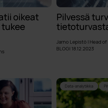
tii oikeat
Pilvessä turv
e tukee
tietoturvasta
Jarno Lepistö | Head of
BLOGI 18.12.2023
ns
Data-analytiikka
Pi