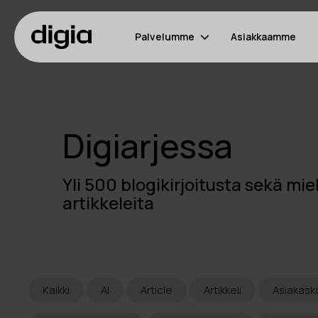
Palvelumme
Asiakkaamme
Digiarjessa
Yli 500 blogikirjoitusta sekä mie
artikkeleita
Kaikki
AI
Article
Artikkeli
Asiakas