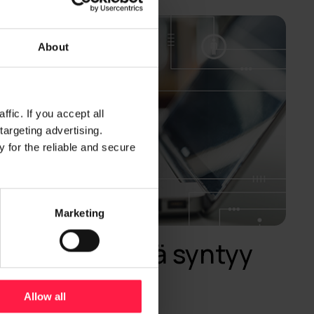
About
fic. If you accept all
targeting advertising.
 for the reliable and secure
Marketing
tössä säästöjä syntyy
onitoroinnilla
Allow all