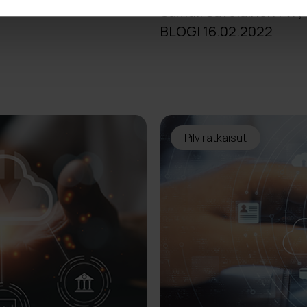
Samuli Savolainen | VP,
BLOGI 16.02.2022
Pilviratkaisut