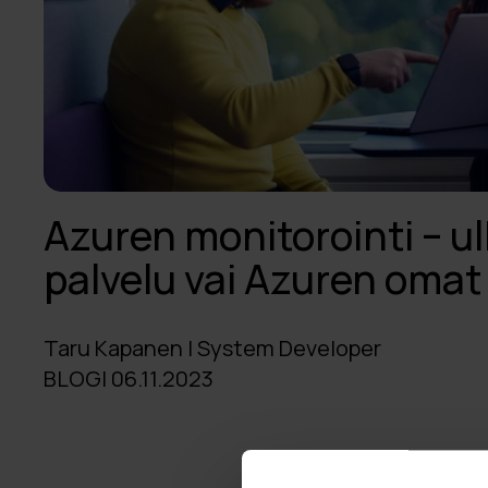
Azuren monitorointi – u
palvelu vai Azuren omat
Taru Kapanen | System Developer
BLOGI 06.11.2023