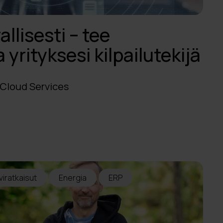
allisesti – tee
 yrityksesi kilpailutekijä
 Cloud Services
lviratkaisut
Energia
ERP