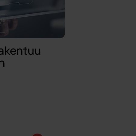
rakentuu
n