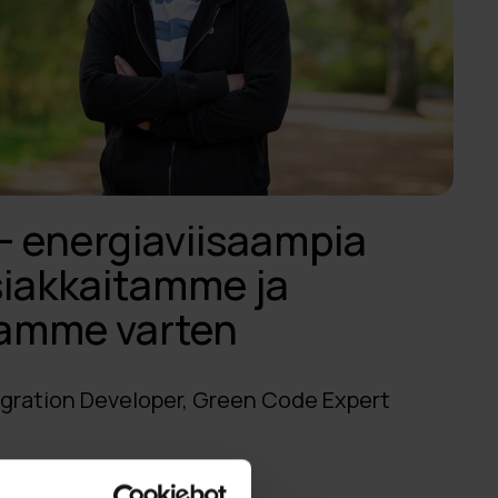
– energiaviisaampia
siakkaitamme ja
tamme varten
tegration Developer, Green Code Expert