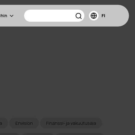
ihin
FI
a
Envision
Finanssi- ja vakuutusala