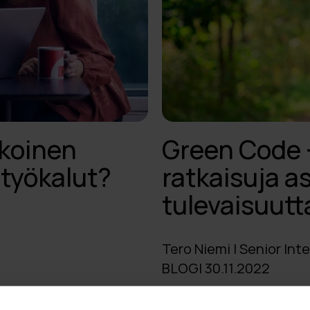
lkoinen
Green Code 
 työkalut?
ratkaisuja a
tulevaisuut
Tero Niemi | Senior In
BLOGI 30.11.2022