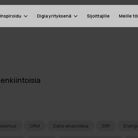
Inspiroidu
Digia yrityksenä
Sijoittajille
Meille tö
lenkiintoisia
kokemus
CRM
Data-analytiikka
ERP
Energi