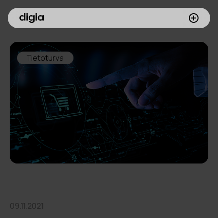
Palvelumme
Tietoturva
Asiakkaamme
Inspiroidu
Digia yrityksenä
Sijoittajille
Meille töihin
09.11.2021