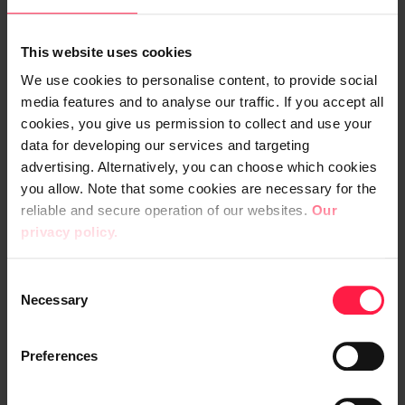
välttämättä tullut sieltä mistä luulit.
Tilattuasi jotain netistä, voit saada
This website uses cookies
viestin, jossa kerrotaan ongelmista,
We use cookies to personalise content, to provide social
jotka liittyvät ostoksesi toimitukseen tai
media features and to analyse our traffic. If you accept all
cookies, you give us permission to collect and use your
maksuihin. Taas, ole varovainen, voi olla,
data for developing our services and targeting
että kyseessä on hämärämiesten viesti.
advertising. Alternatively, you can choose which cookies
Tarkista ostoksesi status suoraan
you allow. Note that some cookies are necessary for the
myyjän sivuilta.
reliable and secure operation of our websites.
Our
privacy policy.
Ei, se sähköpostiisi tullut viesti, jossa on
liitetiedostona ajankohtaan sopiva
C
Necessary
kortti ei välttämättä tullut ystävältäsi.
o
n
s
Verkossa kauppoja tehdessäsi
Preferences
e
kannattaa aina muistaa sääntö: jos se
n