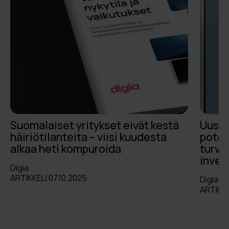
Suomalaiset yritykset eivät kestä
Uusis
häiriötilanteita – viisi kuudesta
poten
alkaa heti kompuroida
turva
inves
Digia
ARTIKKELI 07.10.2025
Digia
ARTIKKE