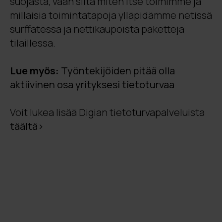
suojasta, vaan siitä miten itse toimimme ja
millaisia toimintatapoja ylläpidämme netissä
surffatessa ja nettikaupoista paketteja
tilaillessa.
Lue myös:
Työntekijöiden pitää olla
aktiivinen osa yrityksesi tietoturvaa
Voit lukea lisää Digian tietoturvapalveluista
täältä>