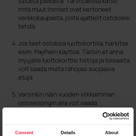
tutusta paikasta. Tarvittaessa katso
mitä muut ihmiset ovat kertoneet
verkkokaupasta, josta ajattelit ostoksesi
tehdä.
Jos teet ostoksia luottokortilla, harkitse
esim. PayPalin käyttöä. Tällöin et anna
myyjälle luottokorttisi tietoja ja toisaalta
voit saada muita rahojasi suojaavia
etuja.
Varsinkin näin vuoden vilkkaimman
ostosesongin alla voit saada
tuotetarjouksia suoraan puhelimeesi
kera linkin, josta tuotteen voi ostaa. Ole
kuitenkin varovainen, koska viesti ei
Consent
Details
About