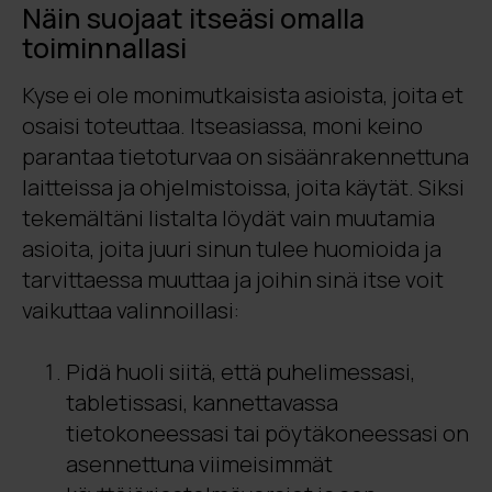
Näin suojaat itseäsi omalla
toiminnallasi
Kyse ei ole monimutkaisista asioista, joita et
osaisi toteuttaa. Itseasiassa, moni keino
parantaa tietoturvaa on sisäänrakennettuna
laitteissa ja ohjelmistoissa, joita käytät. Siksi
tekemältäni listalta löydät vain muutamia
asioita, joita juuri sinun tulee huomioida ja
tarvittaessa muuttaa ja joihin sinä itse voit
vaikuttaa valinnoillasi:
Pidä huoli siitä, että puhelimessasi,
tabletissasi, kannettavassa
tietokoneessasi tai pöytäkoneessasi on
asennettuna viimeisimmät