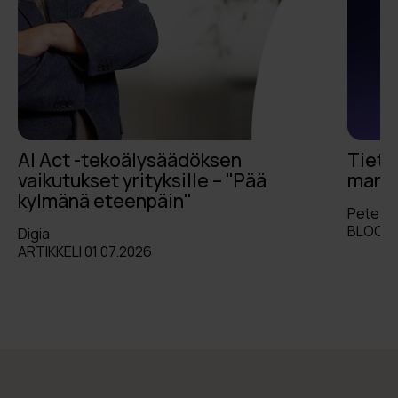
AI Act -tekoälysäädöksen
Tieto
vaikutukset yrityksille – "Pää
markk
kylmänä eteenpäin"
Pete L
BLOGI 
Digia
ARTIKKELI 01.07.2026