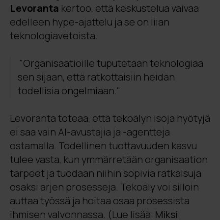
Levoranta
kertoo, että keskustelua vaivaa
ratkaisulla.
edelleen hype-ajattelu ja se on liian
Söderberg & Partnersilla
teknologiavetoista.
tekoälyautomaatio onnistuu nimeämään ja
lajittelemaan asiakirjoja yli 95 prosentin
tarkkuudella. Tämä on lisännyt tiimin
"Organisaatioille tuputetaan teknologiaa
tehokkuutta 60 prosentilla, mikä säästää
sen sijaan, että ratkottaisiin heidän
valtavasti työaikaa ja antaa asiantuntijoille
todellisia ongelmiaan."
mahdollisuuden keskittyä vaativampaan
asiakastyöhön.
Levoranta toteaa, että tekoälyn isoja hyötyjä
Tekoälyn käyttöönotto ei ainoastaan
ei saa vain AI-avustajia ja -agentteja
tehostanut toimintaa, vaan myös paransi
ostamalla. Todellinen tuottavuuden kasvu
henkilöstön työtyytyväisyyttä ja
tulee vasta, kun ymmärretään organisaation
hyvinvointia poistamalla yksitoikkoisia
tehtäviä. Asiantuntijoiden ajan
tarpeet ja tuodaan niihin sopivia ratkaisuja
vapautuminen on mahdollistanut
osaksi arjen prosesseja. Tekoäly voi silloin
laadukkaamman ja analyyttisemman
auttaa työssä ja hoitaa osaa prosessista
palvelun tarjoamisen asiakkaille.
ihmisen valvonnassa. (Lue lisää:
Miksi