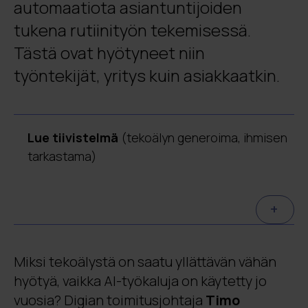
automaatiota asiantuntijoiden
tukena rutiinityön tekemisessä.
Tästä ovat hyötyneet niin
työntekijät, yritys kuin asiakkaatkin.
Lue tiivistelmä
(tekoälyn generoima, ihmisen
tarkastama)
Suurimmat hyödyt tekoälystä saadaan,
+
kun sitä käytetään todellisten
liiketoiminnan haasteiden ratkaisemiseen,
eikä vain teknologiavetoisesti. Esimerkiksi
Miksi tekoälystä on saatu yllättävän vähän
Söderberg & Partners automatisoi
hyötyä, vaikka AI-työkaluja on käytetty jo
rutiininomaista ja manuaalista asiakirjojen
vuosia? Digian toimitusjohtaja
Timo
käsittelyä Digian rakentamalla AI-