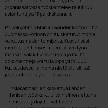
on lähes 5 000 työntekijää, ja Suomen
organisaatiossa työskentelee reilut 100
asiantuntijaa 13 paikkakunnalla.
Palvelujohtaja
Maria Leander
kertoo, että
Suomessa yhtiöön on fuusioitunut monia
vakuutusmeklaritoimijoita. Kasvu lisäsi
merkittävästi myös manuaalisen työn
määrää. Vakuutusasiakirjoja ja muita
dokumentteja voi tulla jopa yli 20 000
kuukaudessa, ja monia niistä piti siirtää
järjestelmiin käytännössä käsin.
"Asiakasmäärien kasvettua kahden
ihmisen työaika kului vain siihen, että he
nimesivät ja lajittelivat tulevia