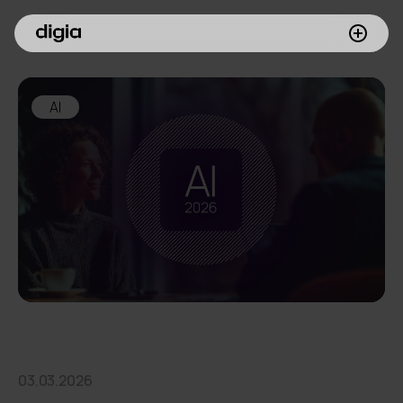
Palvelumme
AI
Asiakkaamme
Inspiroidu
Digia yrityksenä
Sijoittajille
Meille töihin
03.03.2026