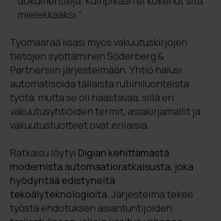
dokumentteja. Kumpikaan ei kokenut sitä
mielekkääksi."
Työmäärää lisäsi myös vakuutuskirjojen
tietojen syöttäminen Söderberg &
Partnersiin järjestelmään. Yhtiö halusi
automatisoida tällaista rutiiniluonteista
työtä, mutta se oli haastavaa, sillä eri
vakuutusyhtiöiden termit, asiakirjamallit ja
vakuutustuotteet ovat erilaisia.
Ratkaisu löytyi
Digian kehittämästä
modernista automaatioratkaisusta, joka
hyödyntää edistyneitä
tekoälyteknologioita
. Järjestelmä tekee
työstä ehdotuksen asiantuntijoiden