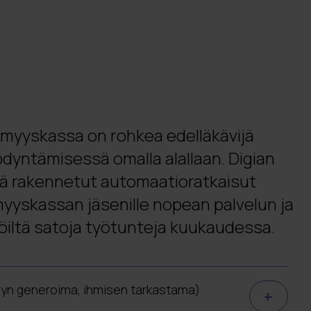
ömyyskassa on rohkea edelläkävijä
dyntämisessä omalla alallaan. Digian
ä rakennetut automaatioratkaisut
yyskassan jäsenille nopean palvelun ja
öiltä satoja työtunteja kuukaudessa.
yn generoima, ihmisen tarkastama)
+