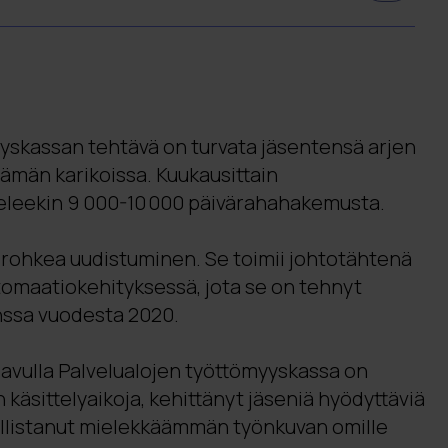
aa ja tehostaa palvelua: Palvelualojen
äsittelee jopa 10 000 hakemusta
tomaatioratkaisut ovat lyhentäneet
ittävästi.
yskassan tehtävä on turvata jäsentensä arjen
laatu paranevat: Rutiinitehtävät
lämän karikoissa. Kuukausittain
tisesti, mikä vapauttaa käsittelijöiden
eleekin 9 000-10 000 päivärahahakemusta.
yöhön ja vähentää virheitä.
n rohkea uudistuminen. Se toimii johtotähtenä
anuus Digian kanssa: Yhteistyö
omaatiokehityksessä, jota se on tehnyt
ittämisessä on jatkuvaa ja joustavaa,
nssa vuodesta 2020.
kaisujen ajantasaisuuden ja laadun.
avulla Palvelualojen työttömyyskassa on
äsittelyaikoja, kehittänyt jäseniä hyödyttäviä
ollistanut mielekkäämmän työnkuvan omille