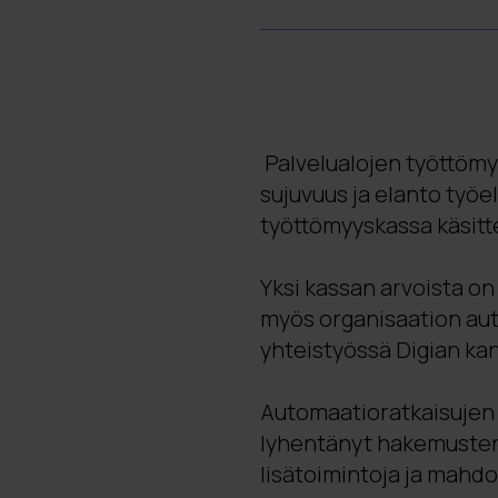
Automaatio nopeutt
työttömyyskassa k
kuukaudessa, ja au
käsittelyaikoja merk
Palvelualojen työttömy
Työn mielekkyys ja 
sujuvuus ja elanto työe
hoidetaan automaat
työttömyyskassa käsitt
aikaa asiantuntijat
Yksi kassan arvoista o
Strateginen kumpp
myös organisaation aut
automaatioiden keh
yhteistyössä Digian ka
mikä varmistaa rat
Automaatioratkaisujen 
lyhentänyt hakemusten k
lisätoimintoja ja mahd