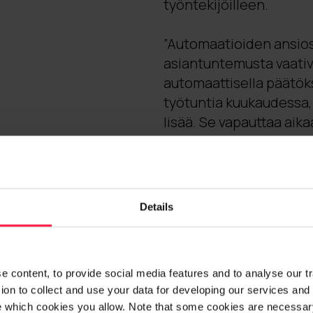
työntekijöilleen.
”Automaatioiden ansiost
asiantuntemusta vaativ
automaattisella päätö
työtuntia kuukaudessa,
lisää. Se vapauttaa a
käsittelyyn ja muuhun a
Details
 content, to provide social media features and to analyse our traf
on to collect and use your data for developing our services and 
e which cookies you allow. Note that some cookies are necessary