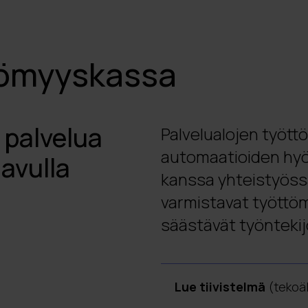
tömyyskassa
palvelua
Palvelualojen tyött
automaatioiden hyö
 avulla
kanssa yhteistyöss
varmistavat työttöm
säästävät työntekij
Lue tiivistelmä
(tekoäl