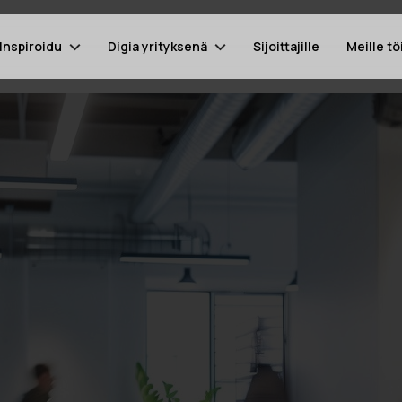
Inspiroidu
Digia yrityksenä
Sijoittajille
Meille tö