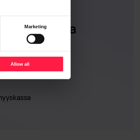
attisella
määrin 270
utomaatioista
Marketing
ttaa aikaa
uaaliseen
ijatyöhön.
Allow all
ömyyskassa