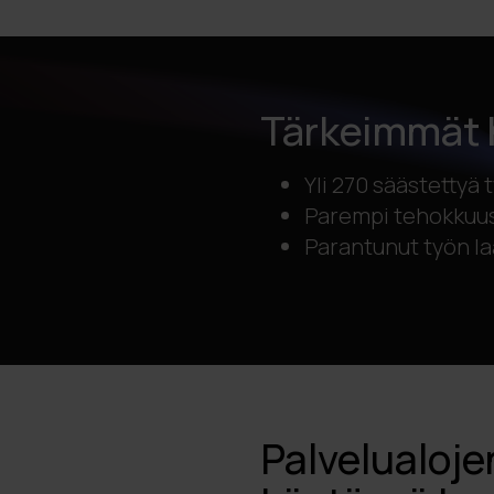
Tärkeimmät 
Yli 270 säästettyä
Parempi tehokkuu
Parantunut työn la
Palvelualoje