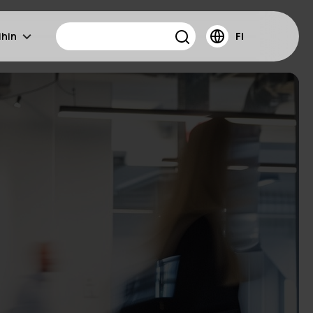
ihin
FI