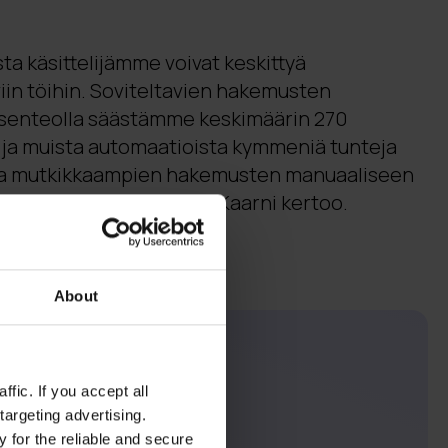
a käsittelijämme voivat keskittyä
iin töihin. Soviteltavien hakemusten
ksenteolla säästämme keskimäärin 270
 ja muista automaatioista kymmeniä tunteja
ikaa mutkikkaampien hakemusten manuaaliseen
siantuntijatyöhön”, Jusa Kaarni kertoo.
About
fic. If you accept all
targeting advertising.
 for the reliable and secure