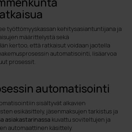
ymmenkunta
atkaisua
ee työttömyyskassan kehitysasiantuntijana ja
isujen määrittelystä sekä
n kertoo, että ratkaisut voidaan jaotella
hakemusprosessin automatisointi, lisäarvoa
uut prosessit.
essin automatisointi
atisointiin sisältyvät alkavien
en esikäsittely, jäsenmaksujen tarkistus ja
 asiakastarinassa
kuvattu soviteltujen ja
n automaattinen käsittely.