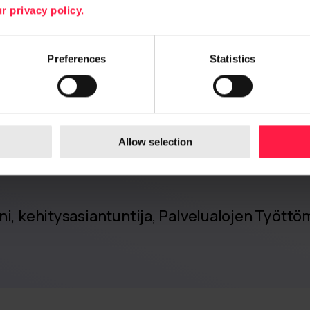
avien hakemusten automa
r privacy policy.
teolla säästämme keski
ukaudessa, ja muista a
Preferences
Statistics
tunteja lisää. Se vapau
ampien hakemusten man
yn ja muuhun asiantunt
Allow selection
ni, kehitysasiantuntija, Palvelualojen Tyött