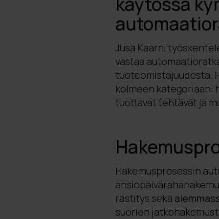
käytössä k
automaatior
Jusa Kaarni työskentel
vastaa automaatioratka
tuoteomistajuudesta. Hä
kolmeen kategoriaan: 
tuottavat tehtävät ja m
Hakemuspros
Hakemusprosessin autom
ansiopäivärahahakemust
rästitys sekä
aiemmassa
suorien jatkohakemuste