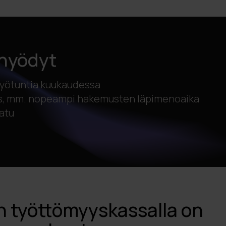
hyödyt
 työtuntia kuukaudessa
s, mm. nopeampi hakemusten läpimenoaika
atu
n työttömyyskassalla on