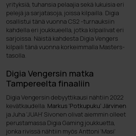
yrityksiä, tuhansia pelaajia sekä lukuisia eri
pelejä ja sarjatasoja, joissa kilpailla. Digia
osallistui tänä vuonna CS2 -turnauksiin
kahdella eri joukkueella, jotka kilpailivat eri
sarjoissa. Näistä kahdesta Digia Vengers
kilpaili tänä vuonna korkeimmalla Masters-
tasolla.
Digia Vengersin matka
Tampereelta finaaliin
Digia Vengersin debyyttikausi nähtiin 2022
kevätkaudella.
Markus ’Potkupuku’ Järvinen
ja Juha ’JUAH’ Sivonen olivat aiemmin olleet
perustamassa Digia Gaming joukkuetta,
jonka rivissä nähtiin myös Anttoni ’Masi’