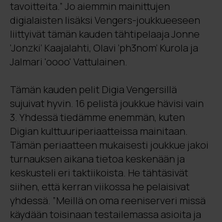
tavoitteita.” Jo aiemmin mainittujen
digialaisten lisäksi Vengers-joukkueeseen
liittyivät tämän kauden tähtipelaaja Jonne
’Jonzki’ Kaajalahti, Olavi ’ph3nom’ Kurola ja
Jalmari 'oooo' Vattulainen.
Tämän kauden pelit Digia Vengersillä
sujuivat hyvin. 16 pelistä joukkue hävisi vain
3. Yhdessä tiedämme enemmän, kuten
Digian kulttuuriperiaatteissa mainitaan.
Tämän periaatteen mukaisesti joukkue jakoi
turnauksen aikana tietoa keskenään ja
keskusteli eri taktiikoista. He tähtäsivät
siihen, että kerran viikossa he pelaisivat
yhdessä. ”Meillä on oma reeniserveri missä
käydään toisinaan testailemassa asioita ja