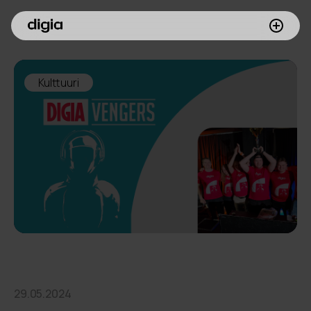
Palvelumme
Kulttuuri
Asiakkaamme
Inspiroidu
Digia yrityksenä
Sijoittajille
Meille töihin
29.05.2024