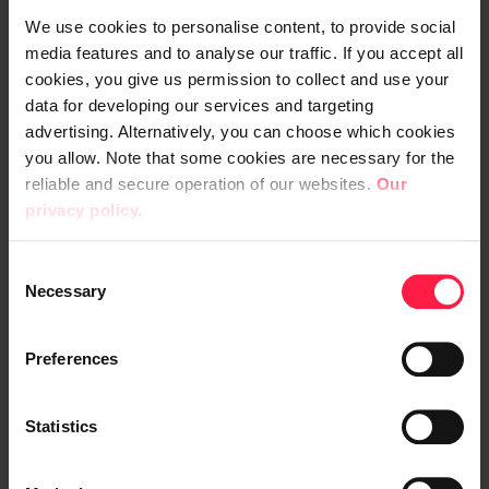
Suurimmat haasteet finaalissa tuntuivat
We use cookies to personalise content, to provide social
molemmilla joukkueilla liittyvän lähinnä
media features and to analyse our traffic. If you accept all
peliympäristöön. ”Pöydät olivat todella
cookies, you give us permission to collect and use your
korkealla ja hiirelle jäi pöydällä hyvin vähän
data for developing our services and targeting
tilaa. Toki samat haasteet olivat myös
advertising. Alternatively, you can choose which cookies
you allow. Note that some cookies are necessary for the
vastustajalla ja siitä serverillä olikin vitsailua.
reliable and secure operation of our websites.
Our
Nämä tekijät vaikuttivat myös siihen, että
privacy policy.
kummallakaan puolella ei kauheasti tartuttu
AWP-tarkkuuskivääriin, kun peliasennon
C
takia sillä pelaaminen oli erityisen vaikeaa”,
Necessary
o
Markus muistelee ja naureskelee.
n
Finaalissa vastustaja pelasi hyvin ja heillä oli
s
Preferences
monta mekaanisesti lahjakasta pelaajaa,
e
n
mutta digialaisten yhteispeli oli kuitenkin
t
Statistics
asteen paremmalla tasolla ja se mahdollisti
S
Vengersin voiton.
e