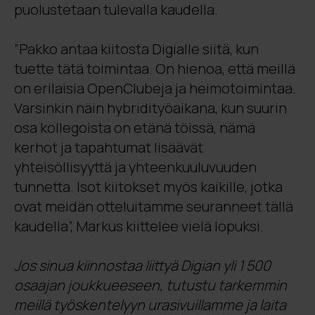
puolustetaan tulevalla kaudella.
”Pakko antaa kiitosta Digialle siitä, kun
tuette tätä toimintaa. On hienoa, että meillä
on erilaisia OpenClubeja ja heimotoimintaa.
Varsinkin näin hybridityöaikana, kun suurin
osa kollegoista on etänä töissä, nämä
kerhot ja tapahtumat lisäävät
yhteisöllisyyttä ja yhteenkuuluvuuden
tunnetta. Isot kiitokset myös kaikille, jotka
ovat meidän otteluitamme seuranneet tällä
kaudella”, Markus kiittelee vielä lopuksi.
Jos sinua kiinnostaa liittyä Digian yli 1 500
osaajan joukkueeseen, tutustu tarkemmin
meillä työskentelyyn urasivuillamme ja laita