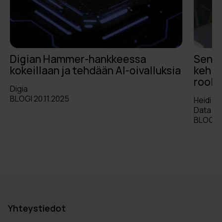
Digian Hammer-hankkeessa
Senio
kokeillaan ja tehdään AI-oivalluksia
kehit
roole
Digia
BLOGI 20.11.2025
Heidi N
Data Dr
BLOGI 2
Yhteystiedot