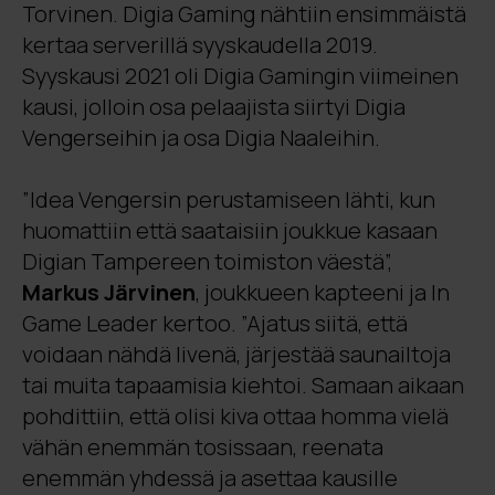
Torvinen. Digia Gaming nähtiin ensimmäistä
kertaa serverillä syyskaudella 2019.
Syyskausi 2021 oli Digia Gamingin viimeinen
kausi, jolloin osa pelaajista siirtyi Digia
Vengerseihin ja osa Digia Naaleihin.
”Idea Vengersin perustamiseen lähti, kun
huomattiin että saataisiin joukkue kasaan
Digian Tampereen toimiston väestä”,
Markus Järvinen
, joukkueen kapteeni ja In
Game Leader kertoo. ”Ajatus siitä, että
voidaan nähdä livenä, järjestää saunailtoja
tai muita tapaamisia kiehtoi. Samaan aikaan
pohdittiin, että olisi kiva ottaa homma vielä
vähän enemmän tosissaan, reenata
enemmän yhdessä ja asettaa kausille