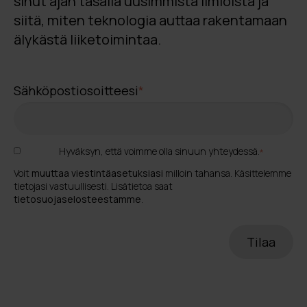
sinut ajan tasalla uusimmista ilmiöistä ja
siitä, miten teknologia auttaa rakentamaan
älykästä liiketoimintaa.
Sähköpostiosoitteesi
*
Hyväksyn, että voimme olla sinuun yhteydessä.
*
Voit
muuttaa viestintäasetuksiasi
milloin tahansa. Käsittelemme
tietojasi vastuullisesti. Lisätietoa saat
tietosuojaselosteestamme
.