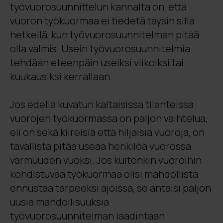
työvuorosuunnittelun kannalta on, että
vuoron työkuormaa ei tiedetä täysin sillä
hetkellä, kun työvuorosuunnitelman pitää
olla valmis. Usein työvuorosuunnitelmia
tehdään eteenpäin useiksi viikoiksi tai
kuukausiksi kerrallaan.
Jos edellä kuvatun kaltaisissa tilanteissa
vuorojen työkuormassa on paljon vaihtelua,
eli on sekä kiireisiä että hiljaisia vuoroja, on
tavallista pitää useaa henkilöä vuorossa
varmuuden vuoksi. Jos kuitenkin vuoroihin
kohdistuvaa työkuormaa olisi mahdollista
ennustaa tarpeeksi ajoissa, se antaisi paljon
uusia mahdollisuuksia
työvuorosuunnitelman laadintaan.