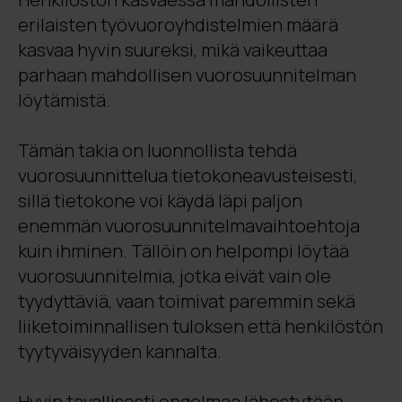
erilaisten työvuoroyhdistelmien määrä
kasvaa hyvin suureksi, mikä vaikeuttaa
parhaan mahdollisen vuorosuunnitelman
löytämistä.
Tämän takia on luonnollista tehdä
vuorosuunnittelua tietokoneavusteisesti,
sillä tietokone voi käydä läpi paljon
enemmän vuorosuunnitelmavaihtoehtoja
kuin ihminen. Tällöin on helpompi löytää
vuorosuunnitelmia, jotka eivät vain ole
tyydyttäviä, vaan toimivat paremmin sekä
liiketoiminnallisen tuloksen että henkilöstön
tyytyväisyyden kannalta.
Hyvin tavallisesti ongelmaa lähestytään