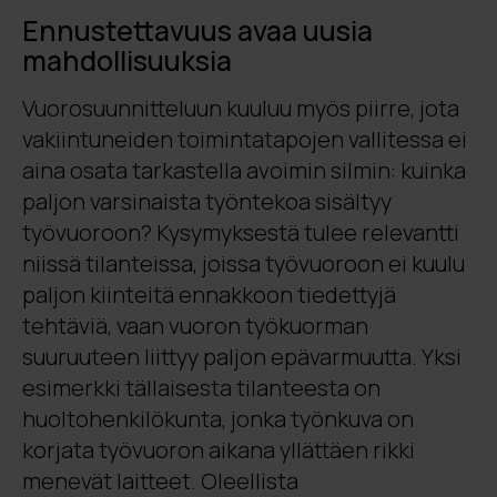
Ennustettavuus avaa uusia
mahdollisuuksia
Vuorosuunnitteluun kuuluu myös piirre, jota
vakiintuneiden toimintatapojen vallitessa ei
aina osata tarkastella avoimin silmin: kuinka
paljon varsinaista työntekoa sisältyy
työvuoroon? Kysymyksestä tulee relevantti
niissä tilanteissa, joissa työvuoroon ei kuulu
paljon kiinteitä ennakkoon tiedettyjä
tehtäviä, vaan vuoron työkuorman
suuruuteen liittyy paljon epävarmuutta. Yksi
esimerkki tällaisesta tilanteesta on
huoltohenkilökunta, jonka työnkuva on
korjata työvuoron aikana yllättäen rikki
menevät laitteet. Oleellista