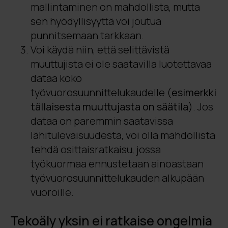
mallintaminen on mahdollista, mutta
sen hyödyllisyyttä voi joutua
punnitsemaan tarkkaan.
Voi käydä niin, että selittävistä
muuttujista ei ole saatavilla luotettavaa
dataa koko
työvuorosuunnittelukaudelle (
esimerkki
tällaisesta muuttujasta on säätila
). Jos
dataa on paremmin saatavissa
lähitulevaisuudesta, voi olla mahdollista
tehdä osittaisratkaisu, jossa
työkuormaa ennustetaan ainoastaan
työvuorosuunnittelukauden alkupään
vuoroille.
Tekoäly yksin ei ratkaise ongelmia