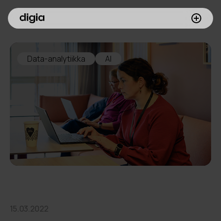
Palvelumme
Data-analytiikka
AI
Asiakkaamme
Inspiroidu
Digia yrityksenä
Sijoittajille
Meille töihin
15.03.2022