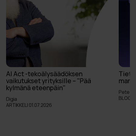
AI Act -tekoälysäädöksen
Tieto
vaikutukset yrityksille – "Pää
markk
kylmänä eteenpäin"
Pete L
BLOGI 
Digia
ARTIKKELI 01.07.2026