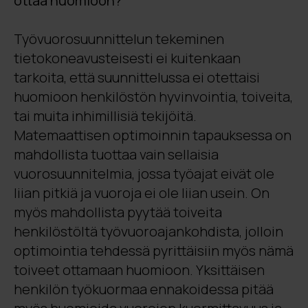
ottaa huomioon?
Työvuorosuunnittelun tekeminen
tietokoneavusteisesti ei kuitenkaan
tarkoita, että suunnittelussa ei otettaisi
huomioon henkilöstön hyvinvointia, toiveita,
tai muita inhimillisiä tekijöitä.
Matemaattisen optimoinnin tapauksessa on
mahdollista tuottaa vain sellaisia
vuorosuunnitelmia, jossa työajat eivät ole
liian pitkiä ja vuoroja ei ole liian usein. On
myös mahdollista pyytää toiveita
henkilöstöltä työvuoroajankohdista, jolloin
optimointia tehdessä pyrittäisiin myös nämä
toiveet ottamaan huomioon. Yksittäisen
henkilön työkuormaa ennakoidessa pitää