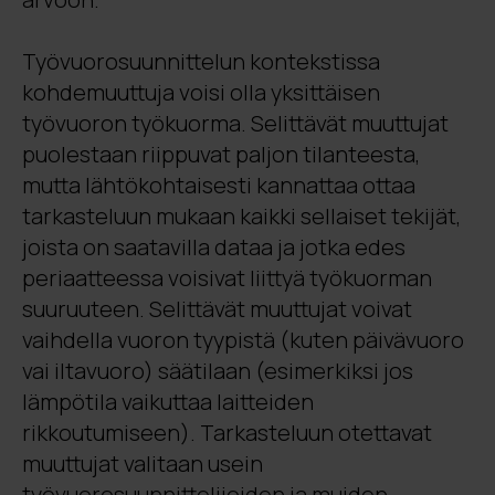
Työvuorosuunnittelun kontekstissa
kohdemuuttuja voisi olla yksittäisen
työvuoron työkuorma. Selittävät muuttujat
puolestaan riippuvat paljon tilanteesta,
mutta lähtökohtaisesti kannattaa ottaa
tarkasteluun mukaan kaikki sellaiset tekijät,
joista on saatavilla dataa ja jotka edes
periaatteessa voisivat liittyä työkuorman
suuruuteen. Selittävät muuttujat voivat
vaihdella vuoron tyypistä (kuten päivävuoro
vai iltavuoro) säätilaan (esimerkiksi jos
lämpötila vaikuttaa laitteiden
rikkoutumiseen). Tarkasteluun otettavat
muuttujat valitaan usein
työvuorosuunnittelijoiden ja muiden