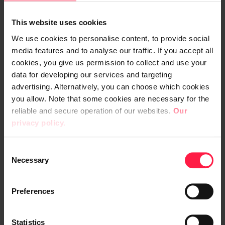
tekoälyavusteiseen päätöksentekoon
This website uses cookies
Onnistuneen mallinnustyön
We use cookies to personalise content, to provide social
media features and to analyse our traffic. If you accept all
askeleet
cookies, you give us permission to collect and use your
data for developing our services and targeting
Parhaimmillaan koneoppimisen
advertising. Alternatively, you can choose which cookies
soveltamista voidaan kokeilla hyvin
you allow. Note that some cookies are necessary for the
suoraviivaisesti: 1. Selvitetään saatavilla
reliable and secure operation of our websites.
Our
oleva relevantti data ja tuodaan se yhteen.
privacy policy.
2. Koulutetaan koneoppimismalleja. 3.
Tutkitaan mallien tuottamien ennusteiden
C
tarkkuutta. Jos alustavat tulokset eivät
Necessary
o
vaikuta lupaavilta, eikä selviä tapoja
n
s
parantaa ennustetta löydetä, voidaan
Preferences
e
kokeilu päättää lyhyeen.
n
t
Statistics