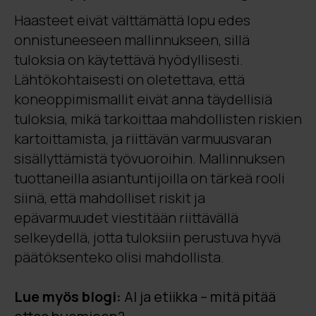
Haasteet eivät välttämättä lopu edes
onnistuneeseen mallinnukseen, sillä
tuloksia on käytettävä hyödyllisesti.
Lähtökohtaisesti on oletettava, että
koneoppimismallit eivät anna täydellisiä
tuloksia, mikä tarkoittaa mahdollisten riskien
kartoittamista, ja riittävän varmuusvaran
sisällyttämistä työvuoroihin. Mallinnuksen
tuottaneilla asiantuntijoilla on tärkeä rooli
siinä, että mahdolliset riskit ja
epävarmuudet viestitään riittävällä
selkeydellä, jotta tuloksiin perustuva hyvä
päätöksenteko olisi mahdollista.
Lue myös blogi:
AI ja etiikka – mitä pitää