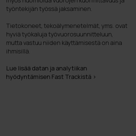
myös huomioida vuorojen kuormittavuus ja
työntekijän työssä jaksaminen.
Tietokoneet, tekoälymenetelmät, yms. ovat
hyviä työkaluja työvuorosuunnitteluun,
mutta vastuu niiden käyttämisestä on aina
ihmisillä.
Lue lisää datan ja analytiikan
hyödyntämisen Fast Trackistä >