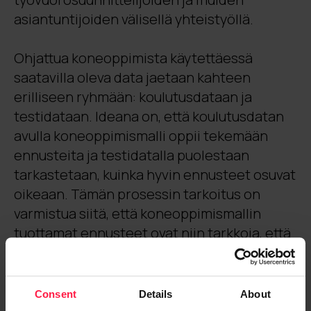
asiantuntijoiden välisellä yhteistyöllä.
Ohjattua koneoppimista käytettäessä
saatavilla oleva data jaetaan kahteen
erilliseen ryhmään: koulutusdataan ja
testidataan. Ideana on, että koulutusdatan
avulla koneoppimismalli oppii tekemään
ennusteita ja testidatalla puolestaan
tarkastetaan, kuinka hyvin ennusteet osuvat
oikeaan. Tämän prosessin tarkoitus on
varmistua siitä, että koneoppimismallin
tuottamat ennusteet ovat niin tarkkoja, että
niiden pohjalle kannattaa tehdä
työvuorosuunnittelua.
Consent
Details
About
Lue myös blogi:
Päättäjän muistilista