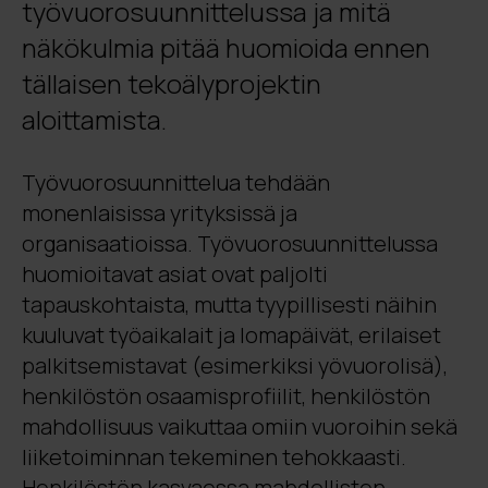
työvuorosuunnittelussa ja mitä
näkökulmia pitää huomioida ennen
tällaisen tekoälyprojektin
aloittamista.
Työvuorosuunnittelua tehdään
monenlaisissa yrityksissä ja
organisaatioissa. Työvuorosuunnittelussa
huomioitavat asiat ovat paljolti
tapauskohtaista, mutta tyypillisesti näihin
kuuluvat työaikalait ja lomapäivät, erilaiset
palkitsemistavat (esimerkiksi yövuorolisä),
henkilöstön osaamisprofiilit, henkilöstön
mahdollisuus vaikuttaa omiin vuoroihin sekä
liiketoiminnan tekeminen tehokkaasti.
Henkilöstön kasvaessa mahdollisten