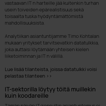
vastaavan IT:n harteille jää kuitenkin turhan
usein toiveiden epärealistisuus sekä
toisaalta tuska hyödyntämättömistä
mahdollisuuksista.
Analytiikan asiantuntijamme Timo Kohtalan
mukaan yritykset tarvitsevatkin datatulkkia,
joka auttaisi löytämään yhteisen kielen
liiketoiminnan ja IT:n välillä.
Lue lisää tilanteista, joissa datatulkki voisi
pelastaa tilanteen >>
IT-sektorilla löytyy töitä muillekin
kuin koodareille
Tämän päivän IT-konsultin asiantuntemus ei