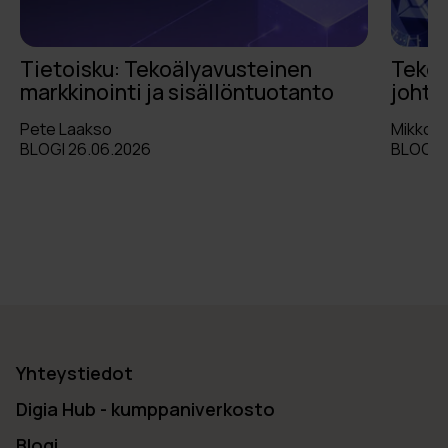
Tietoisku: Tekoälyavusteinen
Tekoä
markkinointi ja sisällöntuotanto
johta
Pete Laakso
Mikko S
BLOGI 26.06.2026
BLOGI 1
Yhteystiedot
Digia Hub - kumppaniverkosto
Blogi