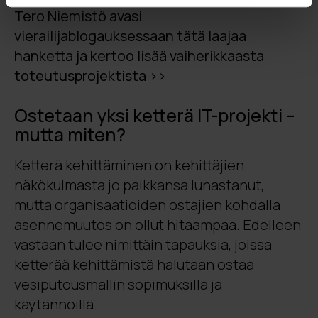
Tero Niemistö avasi
vierailijablogauksessaan tätä laajaa
hanketta ja kertoo lisää vaiherikkaasta
toteutusprojektista >>
Ostetaan yksi ketterä IT-projekti –
mutta miten?
Ketterä kehittäminen on kehittäjien
näkökulmasta jo paikkansa lunastanut,
mutta organisaatioiden ostajien kohdalla
asennemuutos on ollut hitaampaa. Edelleen
vastaan tulee nimittäin tapauksia, joissa
ketterää kehittämistä halutaan ostaa
vesiputousmallin sopimuksilla ja
käytännöillä.