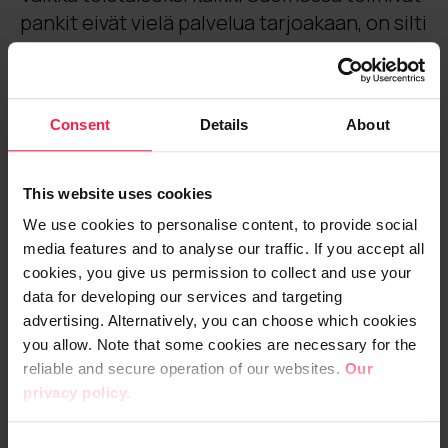
pankit eivät vielä palvelua tarjoakaan, on silti
hyvä pysyä kärryillä, mistä hommassa on
oikein kyse.
Consent
Details
About
Digian ohjelmistoarkkitehti Mikko
Luukkonen avasi kirjoituksessaan, mitä
osakesäästötili tarkoittaa niin kuluttajan
This website uses cookies
kuin palveluntarjoajankin näkökulmasta >>
We use cookies to personalise content, to provide social
media features and to analyse our traffic. If you accept all
Sosiaali- ja terveyssektorin tiedon
cookies, you give us permission to collect and use your
jakamisen haasteita ratkomassa
data for developing our services and targeting
advertising. Alternatively, you can choose which cookies
Yksi sosiaali- ja terveyspalvelujen
you allow. Note that some cookies are necessary for the
suurimmista uudistamisen esteistä ovat
reliable and secure operation of our websites.
Our
privacy policy.
olleet nykyiset tietojärjestelmät, jotka eivät
tue tiedon jakamista eri toimijoiden kesken.
C