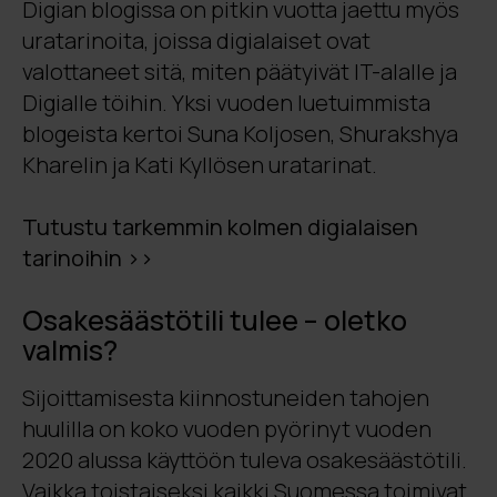
Digian blogissa on pitkin vuotta jaettu myös
uratarinoita, joissa digialaiset ovat
valottaneet sitä, miten päätyivät IT-alalle ja
Digialle töihin. Yksi vuoden luetuimmista
blogeista kertoi Suna Koljosen, Shurakshya
Kharelin ja Kati Kyllösen uratarinat.
Tutustu tarkemmin kolmen digialaisen
tarinoihin >>
Osakesäästötili tulee – oletko
valmis?
Sijoittamisesta kiinnostuneiden tahojen
huulilla on koko vuoden pyörinyt vuoden
2020 alussa käyttöön tuleva osakesäästötili.
Vaikka toistaiseksi kaikki Suomessa toimivat